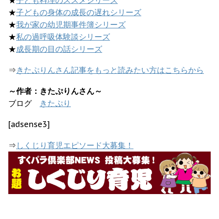
★
子ども料理のススメシリーズ
★
子どもの身体の成長の遅れシリーズ
★
我が家の幼児期事件簿シリーズ
★
私の過呼吸体験談シリーズ
★
成長期の目の話シリーズ
⇒
きたぷりんさん記事をもっと読みたい方はこちらから
～作者：きたぷりんさん～
ブログ
きたぷり
[adsense3]
⇒
しくじり育児エピソード大募集！