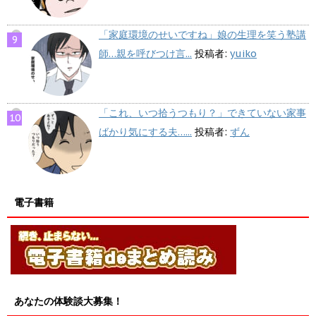
「家庭環境のせいですね」娘の生理を笑う塾講
師…親を呼びつけ言...
投稿者:
yuiko
「これ、いつ拾うつもり？」できていない家事
ばかり気にする夫…...
投稿者:
ずん
電子書籍
あなたの体験談大募集！