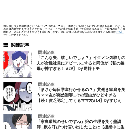
本記事は個人的体験談などに基づいて作成されており、脚色なども加えられている場合もあり、必ずしも
各読者の状況にあてはまるとは限りません。この記事の情報を用いて行動される場合、ご自身の責任と判
断により対応いただけますようお願い致します。 尚、記事に不適切な内容が含まれている場合は
こちら
からご連絡ください。
関連記事
関連記事:
「こんな夫、嬉しいでしょ？」イクメン気取りの
夫が女性社員にアピール…すると同僚が【私の義
母が神すぎる！ #29】 by 尾持トモ
関連記事:
「まさか毎日学童行かせるの？」共働き家庭を笑
うママ友が突然謝罪…その理由がひどすぎる
【続！貧乏認定してくるママ友#14】by すじえ
関連記事:
「家庭環境のせいですね」娘の生理を笑う塾講
師…親を呼びつけ言い出したことは【授業中に生