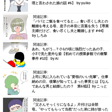
理と言わされた娘の話 #6】 by yuiko
関連記事:
「パパとご飯を食べてると…」食い尽くし夫との
離婚を考える母、息子の本音に言葉を失う【専業
主婦だけど、食い尽くし夫と離婚します #44】
by しろみ
関連記事:
あれ、ちがう…？小1の頃に強烈だったあの子、
小3で見た意外な姿【初めての授業参観での衝撃
事件 #10】 by Ai
関連記事:
上司に気に入られている“要領のいい先輩”。仕事
納めの日、後輩が知ってしまった事実とは【なん
であんな男と結婚したの？ 第68話】by こっと
ん
関連記事:
「父さんそっくりになるよ」片付けは全部
母。“やってもらって当然”だった弟に姉が放った