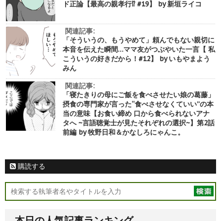
ド正論【最高の親孝行⁉︎ #19】 by 新垣ライコ
関連記事:
「そういうの、もうやめて」頼んでもない親切に
本音を伝えた瞬間…ママ友がつぶやいた一言【 私
こういうの好きだから！#12】 by いもやまよう
みん
関連記事:
「寝たきりの母にご飯を食べさせたい娘の葛藤」
摂食の専門家が言った“食べさせなくていい”の本
当の意味【お食い締め 口から食べられないアナ
タへ ~言語聴覚士が見たそれぞれの選択~】第2話
前編 by 牧野日和＆かなしろにゃんこ。
購読する
本日の人気記事ランキング