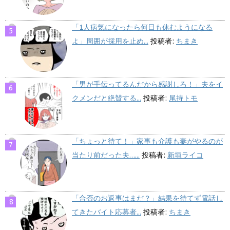
「1人病気になったら何日も休むようになる
よ」周囲が採用を止め...
投稿者:
ちまき
「男が手伝ってるんだから感謝しろ！」夫をイ
クメンだと絶賛する...
投稿者:
尾持トモ
「ちょっと待て！」家事も介護も妻がやるのが
当たり前だった夫…...
投稿者:
新垣ライコ
「合否のお返事はまだ？」結果を待てず電話し
てきたバイト応募者...
投稿者:
ちまき