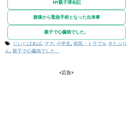
NY親子滞在記
腹痛から緊急手術となった出来事
親子で心臓病でした。
じいじばあば
,
ママ
,
小学生
,
病気・トラブル
きたぷり
ん
,
親子で心臓病でした。
<広告>