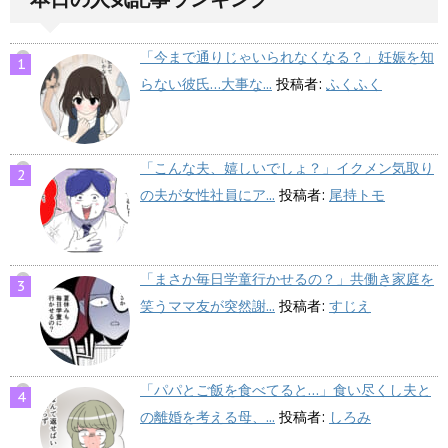
「今まで通りじゃいられなくなる？」妊娠を知
らない彼氏…大事な...
投稿者:
ふくふく
「こんな夫、嬉しいでしょ？」イクメン気取り
の夫が女性社員にア...
投稿者:
尾持トモ
「まさか毎日学童行かせるの？」共働き家庭を
笑うママ友が突然謝...
投稿者:
すじえ
「パパとご飯を食べてると…」食い尽くし夫と
の離婚を考える母、...
投稿者:
しろみ