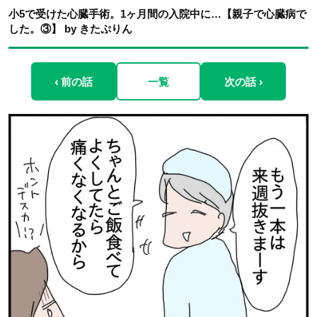
小5で受けた心臓手術。1ヶ月間の入院中に…【親子で心臓病で
した。③】 by きたぷりん
‹ 前の話
一覧
次の話 ›