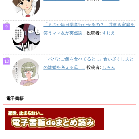
「まさか毎日学童行かせるの？」共働き家庭を
笑うママ友が突然謝...
投稿者:
すじえ
「パパとご飯を食べてると…」食い尽くし夫と
の離婚を考える母、...
投稿者:
しろみ
電子書籍