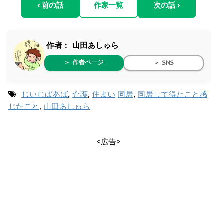
‹ 前の話
作家一覧
次の話 ›
作者：
山田あしゅら
＞ 作者ページ
＞ SNS
じいじばあば
,
介護
,
住まい
同居
,
同居して得たこと感
じたこと
,
山田あしゅら
<広告>