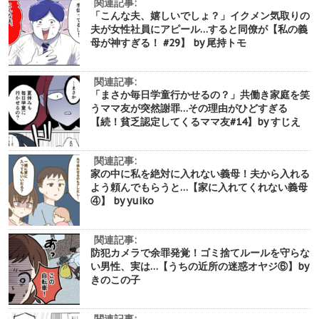
関連記事:
「こんな夫、嬉しいでしょ？」イクメン気取りの
夫が女性社員にアピール…すると同僚が【私の義
母が神すぎる！ #29】 by 尾持トモ
関連記事:
「まさか毎日学童行かせるの？」共働き家庭を笑
うママ友が突然謝罪…その理由がひどすぎる
【続！貧乏認定してくるママ友#14】by すじえ
関連記事:
家の中に私を絶対に入れない義母！夫から入れる
よう頼んでもらうと…【家に入れてくれない義母
④】 by yuiko
関連記事:
防犯カメラで余罪発覚！ゴミ捨てルールを守らな
い男性、実は…【うちの近所の迷惑オヤジ⑥】by
きのこの子