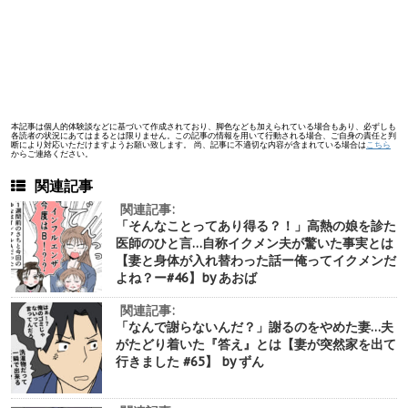
本記事は個人的体験談などに基づいて作成されており、脚色なども加えられている場合もあり、必ずしも
各読者の状況にあてはまるとは限りません。この記事の情報を用いて行動される場合、ご自身の責任と判
断により対応いただけますようお願い致します。 尚、記事に不適切な内容が含まれている場合は
こちら
からご連絡ください。
関連記事
関連記事:
「そんなことってあり得る？！」高熱の娘を診た
医師のひと言…自称イクメン夫が驚いた事実とは
【妻と身体が入れ替わった話ー俺ってイクメンだ
よね？ー#46】by あおば
関連記事:
「なんで謝らないんだ？」謝るのをやめた妻…夫
がたどり着いた『答え』とは【妻が突然家を出て
行きました #65】 by ずん