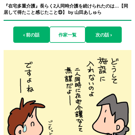
『在宅多重介護』長らく2人同時介護を続けられたのは…【同
居して得たこと感じたこと⑬】 by 山田あしゅら
‹ 前の話
作家一覧
次の話 ›