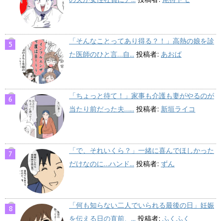
「そんなことってあり得る？！」高熱の娘を診
た医師のひと言…自...
投稿者:
あおば
「ちょっと待て！」家事も介護も妻がやるのが
当たり前だった夫…...
投稿者:
新垣ライコ
「で、それいくら？」一緒に喜んでほしかった
だけなのに…ハンド...
投稿者:
ずん
「何も知らない二人でいられる最後の日」妊娠
を伝える日の直前、...
投稿者:
ふくふく