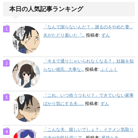
本日の人気記事ランキング
「なんで謝らないんだ？」謝るのをやめた妻…
夫がたどり着いた『...
投稿者:
ずん
「今まで通りじゃいられなくなる？」妊娠を知
らない彼氏…大事な...
投稿者:
ふくふく
「これ、いつ拾うつもり？」できていない家事
ばかり気にする夫…...
投稿者:
ずん
「こんな夫、嬉しいでしょ？」イクメン気取り
の夫が女性社員にア...
投稿者:
尾持トモ