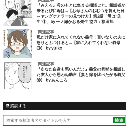
関連記事:
『みえる』母のもとに集まる相談ごと。相談者が
来るたびに母は…【お母さんのおむつを替えた日
～ヤングケアラーの見つけ方】第2話「母は”先
生”①」by 一ノ瀬かおる先生 協力：福田旭
関連記事:
私だけ家に入れてくれない義母！言いなりの夫に
怒りとぶつけると…【家に入れてくれない義母
③】 by yuiko
関連記事:
『あなた自身も悪いんだよ』義父の暴挙を相談し
た友人から思わぬ助言【妻と嫁を比べたがる義父
⑩】 by あんころ
購読する