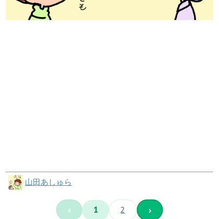
山田あしゅら
‹
1
2
›