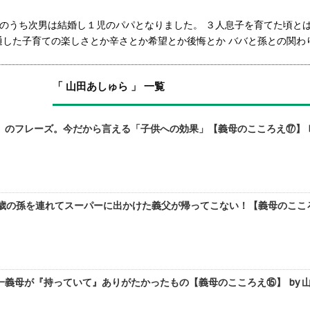
のうち次男は結婚し１児のパパとなりました。 ３人息子を育てた頃と
通した子育ての楽しさとか辛さとか希望とか後悔とか ババと孫との関わ
「 山田あしゅら 」 一覧
のフレーズ。今だから言える「子供への効果」【義母のこころえ⑰】 b
歳の孫を連れてスーパーに出かけた義父が帰ってこない！【義母のこころえ
義母が『持っていて』ありがたかったもの【義母のこころえ⑮】 by 