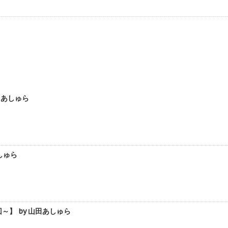
田あしゅら
しゅら
～】 by 山田あしゅら