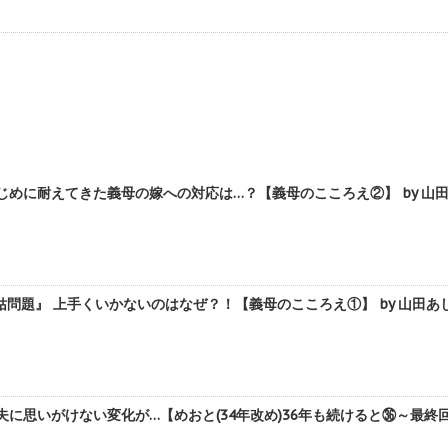
じめに耐えてきた義母の嫁への対応は…？【義母のこころえ②】 by 山
問題』 上手くいかないのはなぜ？！【義母のこころえ①】 by 山田あ
夫に思いがけない変化が…【めおと(34年改め)36年も続けると㊱～最終回