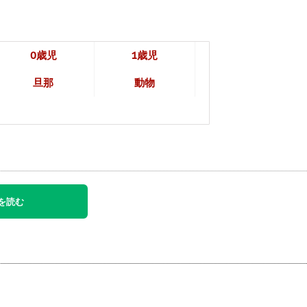
0歳児
1歳児
旦那
動物
を読む