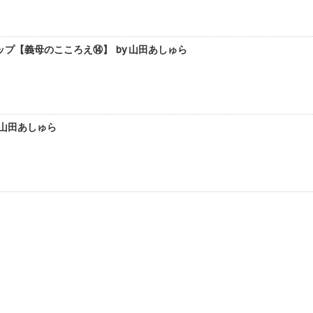
【義母のこころえ⑭】 by 山田あしゅら
 山田あしゅら