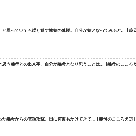
と思っていても繰り返す嫁姑の軋轢。自分が姑となってみると…【義母の
思う義母との出来事。自分が義母となり思うことは…【義母のこころえ⑧
た義母からの電話攻撃。日に何度もかけてきて…【義母のこころえ⑦】 