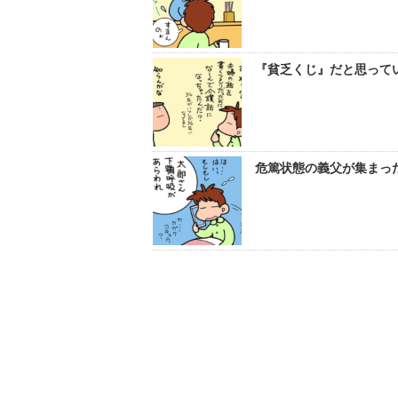
『貧乏くじ』だと思ってい
危篤状態の義父が集まった