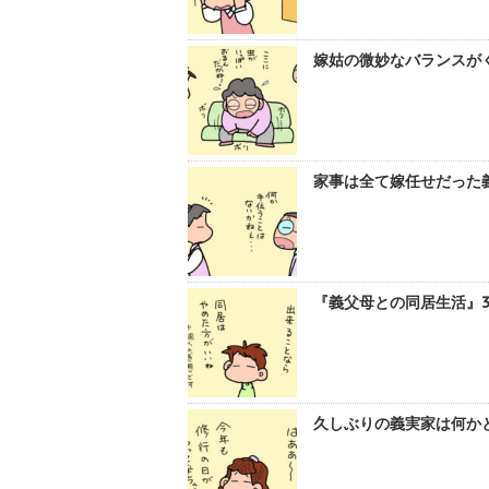
嫁姑の微妙なバランスがく
家事は全て嫁任せだった義
『義父母との同居生活』3
久しぶりの義実家は何かと