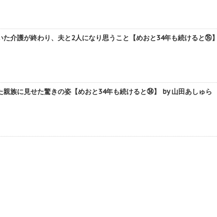
た介護が終わり、夫と2人になり思うこと【めおと34年も続けると㉟】 
親族に見せた驚きの姿【めおと34年も続けると㉞】 by 山田あしゅら