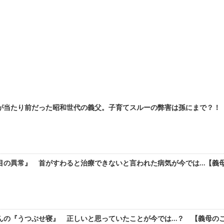
が当たり前だった昭和世代の義父。子育てスルーの弊害は孫にまで？！【義
の異常』 首がすわると治療できないと言われた病気が今では…【義母の
の『うつぶせ寝』 正しいと思っていたことが今では…？ 【義母のここ