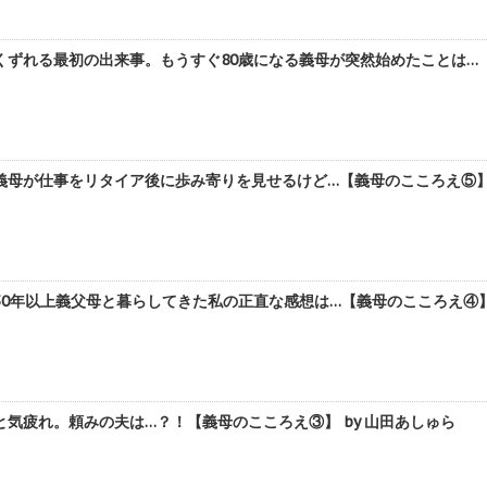
ずれる最初の出来事。もうすぐ80歳になる義母が突然始めたことは…【
母が仕事をリタイア後に歩み寄りを見せるけど…【義母のこころえ⑤】 
0年以上義父母と暮らしてきた私の正直な感想は…【義母のこころえ④】 
気疲れ。頼みの夫は…？！【義母のこころえ③】 by 山田あしゅら