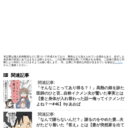
本記事は個人的体験談などに基づいて作成されており、脚色なども加えられている場合もあり、必ずしも
各読者の状況にあてはまるとは限りません。この記事の情報を用いて行動される場合、ご自身の責任と判
断により対応いただけますようお願い致します。 尚、記事に不適切な内容が含まれている場合は
こちら
からご連絡ください。
関連記事
関連記事:
「そんなことってあり得る？！」高熱の娘を診た
医師のひと言…自称イクメン夫が驚いた事実とは
【妻と身体が入れ替わった話ー俺ってイクメンだ
よね？ー#46】by あおば
関連記事:
「なんで謝らないんだ？」謝るのをやめた妻…夫
がたどり着いた『答え』とは【妻が突然家を出て