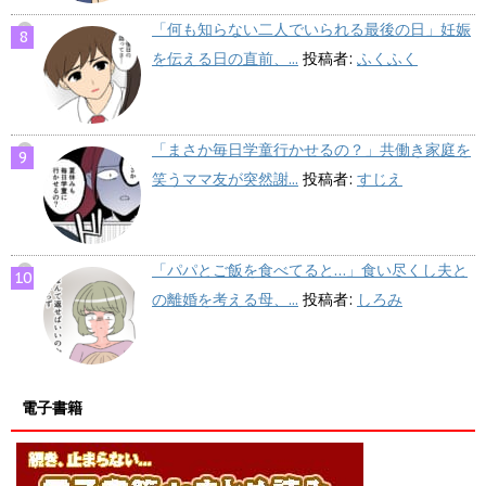
「何も知らない二人でいられる最後の日」妊娠
を伝える日の直前、...
投稿者:
ふくふく
「まさか毎日学童行かせるの？」共働き家庭を
笑うママ友が突然謝...
投稿者:
すじえ
「パパとご飯を食べてると…」食い尽くし夫と
の離婚を考える母、...
投稿者:
しろみ
電子書籍