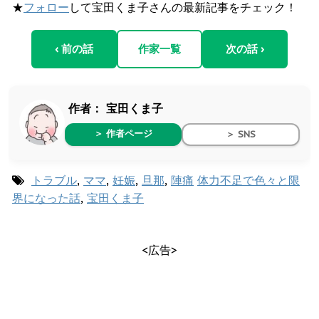
★
フォロー
して宝田くま子さんの最新記事をチェック！
‹ 前の話
作家一覧
次の話 ›
作者：
宝田くま子
＞ 作者ページ
＞ SNS
トラブル
,
ママ
,
妊娠
,
旦那
,
陣痛
体力不足で色々と限
界になった話
,
宝田くま子
<広告>