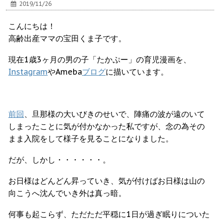
2019/11/26
こんにちは！
高齢出産ママの宝田くま子です。
現在1歳3ヶ月の男の子「たかぷー」の育児漫画を、
Instagram
やAmeba
ブログ
に描いています。
前回
、旦那様の大いびきのせいで、陣痛の波が遠のいて
しまったことに気が付かなかった私ですが、念の為その
まま入院をして様子を見ることになりました。
だが、しかし・・・・・・。
お日様はどんどん昇っていき、気が付けばお日様は山の
向こうへ沈んでいき外は真っ暗。
何事も起こらず、ただただ平穏に1日が過ぎ眠りについた