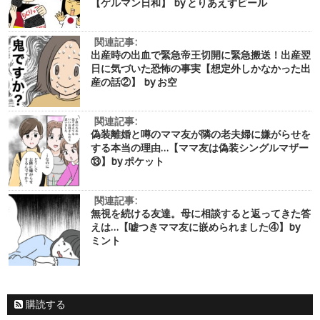
【ゲルマン日和】 by とりあえずビール
関連記事:
出産時の出血で緊急帝王切開に緊急搬送！出産翌
日に気づいた恐怖の事実【想定外しかなかった出
産の話②】 by お空
関連記事:
偽装離婚と噂のママ友が隣の老夫婦に嫌がらせを
する本当の理由…【ママ友は偽装シングルマザー
⑬】by ポケット
関連記事:
無視を続ける友達。母に相談すると返ってきた答
えは…【嘘つきママ友に嵌められました④】by
ミント
購読する