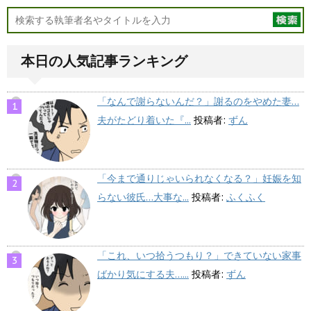
本日の人気記事ランキング
「なんで謝らないんだ？」謝るのをやめた妻…
夫がたどり着いた『...
投稿者:
ずん
「今まで通りじゃいられなくなる？」妊娠を知
らない彼氏…大事な...
投稿者:
ふくふく
「これ、いつ拾うつもり？」できていない家事
ばかり気にする夫…...
投稿者:
ずん