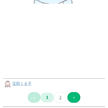
宝田くま子
‹
1
2
›