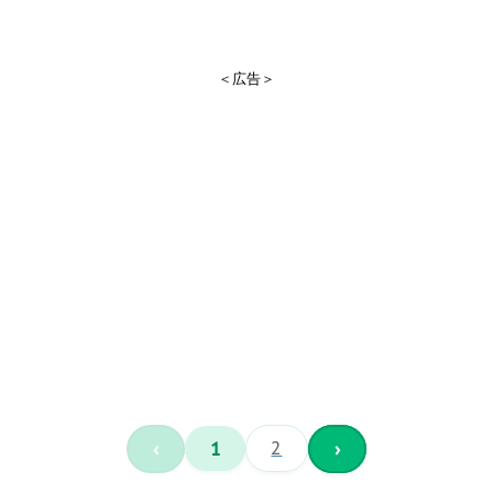
＜広告＞
‹
1
2
›