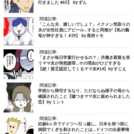
行きました #65】 by ずん
関連記事:
「こんな夫、嬉しいでしょ？」イクメン気取りの
夫が女性社員にアピール…すると同僚が【私の義
母が神すぎる！ #29】 by 尾持トモ
関連記事:
「まさか毎日学童行かせるの？」共働き家庭を笑
うママ友が突然謝罪…その理由がひどすぎる
【続！貧乏認定してくるママ友#14】by すじえ
関連記事:
学校から帰宅するなり、ただならぬ様子の母から
確認されたこと【嘘つきママ友に嵌められました
⑤】by ミント
関連記事:
妊娠6ヶ月でドイツへ引っ越し。日本を発つ前に
病院でくぎを刺されたことは…ドイツの出産事情