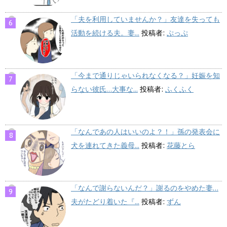
「夫を利用していませんか？」友達を失っても
活動を続ける夫。妻...
投稿者:
ぷっぷ
「今まで通りじゃいられなくなる？」妊娠を知
らない彼氏…大事な...
投稿者:
ふくふく
「なんであの人はいいのよ？！」孫の発表会に
犬を連れてきた義母...
投稿者:
花藤とら
「なんで謝らないんだ？」謝るのをやめた妻…
夫がたどり着いた『...
投稿者:
ずん