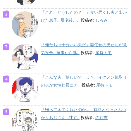
「これ、どうしたの？！」食い尽くし夫と出か
けた息子…帰宅後、...
投稿者:
しろみ
「俺たちは十分いい夫だ」妻任せの男たちが意
気投合…家事から逃...
投稿者:
尾持トモ
「こんな夫、嬉しいでしょ？」イクメン気取り
の夫が女性社員にア...
投稿者:
尾持トモ
「帰ってきてくれたのか…」有罪となったぶつ
かりおじさん…甘す...
投稿者:
のむ吉