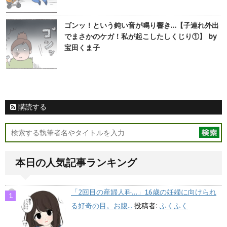
ゴンッ！という鈍い音が鳴り響き…【子連れ外出
でまさかのケガ！私が起こしたしくじり①】 by
宝田くま子
購読する
本日の人気記事ランキング
「2回目の産婦人科…」16歳の妊婦に向けられ
る好奇の目。お腹...
投稿者:
ふくふく