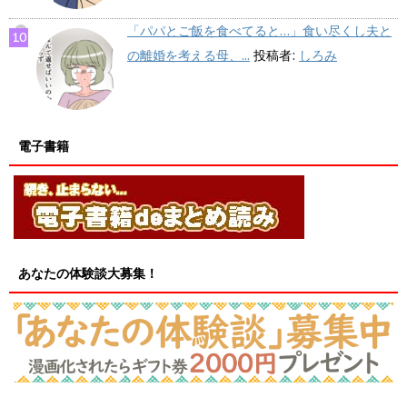
「パパとご飯を食べてると…」食い尽くし夫と
の離婚を考える母、...
投稿者:
しろみ
電子書籍
あなたの体験談大募集！