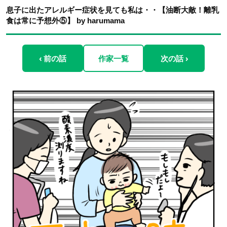
息子に出たアレルギー症状を見ても私は・・【油断大敵！離乳
食は常に予想外⑤】 by harumama
‹ 前の話
作家一覧
次の話 ›