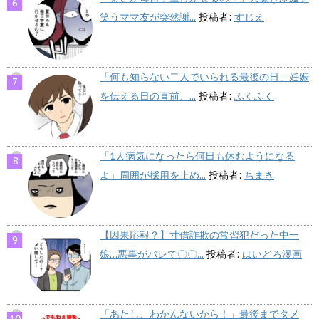
笑うママ友が突然謝...
投稿者:
すじえ
「何も知らない二人でいられる最後の日」妊娠
を伝える日の直前、...
投稿者:
ふくふく
「1人病気になったら何日も休むようになる
よ」周囲が採用を止め...
投稿者:
ちまき
【因果応報？】寸借詐欺の常習犯だった中一
娘…悪事がバレて〇〇...
投稿者:
はいどろ漫画
「あたし、わかんないから！」最後までタメ