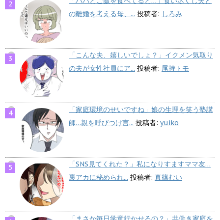
「パパとご飯を食べてると…」食い尽くし夫と
の離婚を考える母、...
投稿者:
しろみ
「こんな夫、嬉しいでしょ？」イクメン気取り
の夫が女性社員にア...
投稿者:
尾持トモ
「家庭環境のせいですね」娘の生理を笑う塾講
師…親を呼びつけ言...
投稿者:
yuiko
「SNS見てくれた？」私になりすますママ友…
裏アカに秘められ...
投稿者:
真篠むい
「まさか毎日学童行かせるの？」共働き家庭を