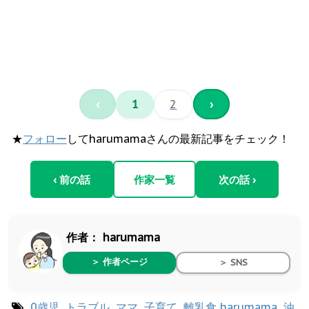
‹
1
2
›
★
フォロー
してharumamaさんの最新記事をチェック！
‹ 前の話
作家一覧
次の話 ›
作者：
harumama
＞ 作者ページ
＞ SNS
0歳児
,
トラブル
,
ママ
,
子育て
,
離乳食
harumama
,
油