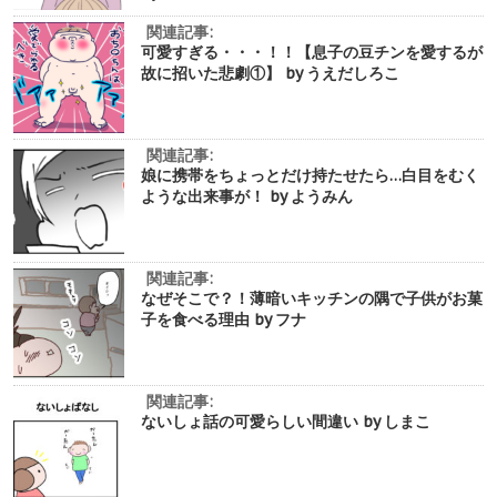
関連記事:
可愛すぎる・・・！！【息子の豆チンを愛するが
故に招いた悲劇①】 by うえだしろこ
関連記事:
娘に携帯をちょっとだけ持たせたら…白目をむく
ような出来事が！ by ようみん
関連記事:
なぜそこで？！薄暗いキッチンの隅で子供がお菓
子を食べる理由 by フナ
関連記事:
ないしょ話の可愛らしい間違い by しまこ