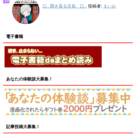
口…開き直る店員。口...
投稿者:
まいお
電子書籍
あなたの体験談大募集！
記事投稿大募集！