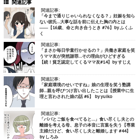
関連記事
関連記事:
「今まで通りじゃいられなくなる？」妊娠を知ら
ない彼氏…大事な話を前に伝えた胸の内とは
――【16歳、命と向き合うとき #76】by ふくふ
く
関連記事:
「まさか毎日学童行かせるの？」共働き家庭を笑
うママ友が突然謝罪…その理由がひどすぎる
【続！貧乏認定してくるママ友#14】by すじえ
関連記事:
「家庭環境のせいですね」娘の生理を笑う塾講
師…親を呼びつけ言い出したことは【授業中に生
理と言わされた娘の話 #6】 by yuiko
関連記事:
「パパとご飯を食べてると…」食い尽くし夫との
離婚を考える母、息子の本音に言葉を失う【専業
主婦だけど、食い尽くし夫と離婚します #44】
by しろみ