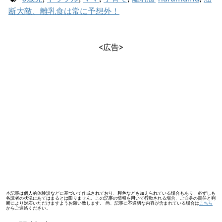
断大敵、離乳食は常に予想外！
<広告>
本記事は個人的体験談などに基づいて作成されており、脚色なども加えられている場合もあり、必ずしも
各読者の状況にあてはまるとは限りません。この記事の情報を用いて行動される場合、ご自身の責任と判
断により対応いただけますようお願い致します。 尚、記事に不適切な内容が含まれている場合は
こちら
からご連絡ください。