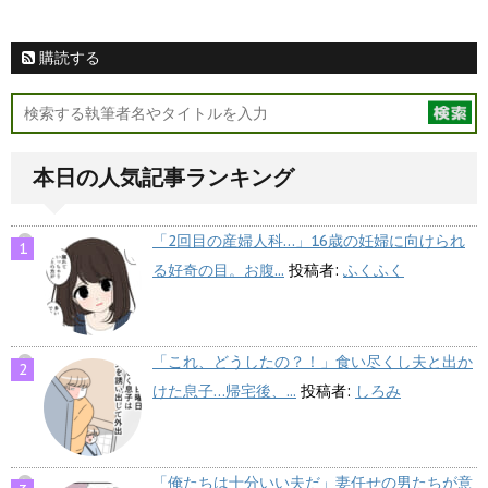
購読する
本日の人気記事ランキング
「2回目の産婦人科…」16歳の妊婦に向けられ
る好奇の目。お腹...
投稿者:
ふくふく
「これ、どうしたの？！」食い尽くし夫と出か
けた息子…帰宅後、...
投稿者:
しろみ
「俺たちは十分いい夫だ」妻任せの男たちが意