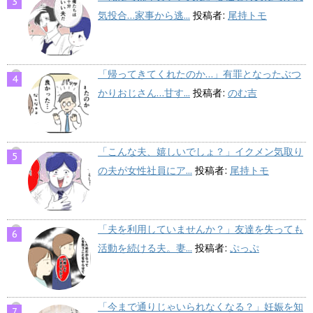
気投合…家事から逃...
投稿者:
尾持トモ
「帰ってきてくれたのか…」有罪となったぶつ
かりおじさん…甘す...
投稿者:
のむ吉
「こんな夫、嬉しいでしょ？」イクメン気取り
の夫が女性社員にア...
投稿者:
尾持トモ
「夫を利用していませんか？」友達を失っても
活動を続ける夫。妻...
投稿者:
ぷっぷ
「今まで通りじゃいられなくなる？」妊娠を知