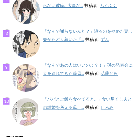
らない彼氏…大事な...
投稿者:
ふくふく
「なんで謝らないんだ？」謝るのをやめた妻…
夫がたどり着いた『...
投稿者:
ずん
「なんであの人はいいのよ？！」孫の発表会に
犬を連れてきた義母...
投稿者:
花藤とら
「パパとご飯を食べてると…」食い尽くし夫と
の離婚を考える母、...
投稿者:
しろみ