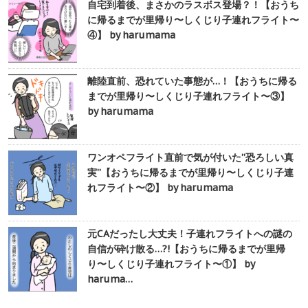
自宅到着後、まさかのラスボス登場？！【おうち
に帰るまでが里帰り〜しくじり子連れフライト〜
④】 by harumama
離陸直前、恐れていた事態が…！【おうちに帰る
までが里帰り〜しくじり子連れフライト〜③】
by harumama
ワンオペフライト直前で気が付いた”恐ろしい真
実”【おうちに帰るまでが里帰り〜しくじり子連
れフライト〜②】 by harumama
元CAだったし大丈夫！子連れフライトへの謎の
自信が砕け散る…?!【おうちに帰るまでが里帰
り〜しくじり子連れフライト〜①】 by
haruma…