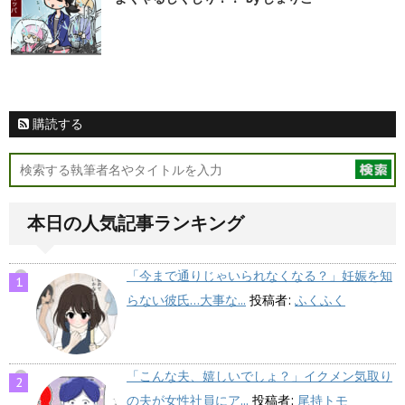
購読する
本日の人気記事ランキング
「今まで通りじゃいられなくなる？」妊娠を知
らない彼氏…大事な...
投稿者:
ふくふく
「こんな夫、嬉しいでしょ？」イクメン気取り
の夫が女性社員にア...
投稿者:
尾持トモ