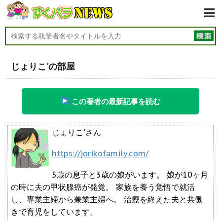
じょりこ'の部屋
この著者の最新記事を読む
じょりこ'さん
https://jorikofamily.com/
5歳の息子と3歳の娘がいます。 娘が10ヶ月
の時に夫の甲状腺癌が発覚。 家族を養う覚悟で就活
し、専業主婦から兼業主婦へ。 治療を終えた夫と共働
きで育児をしています。