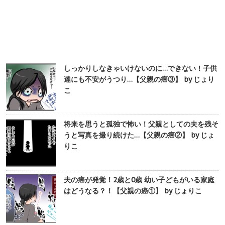
しっかりしなきゃいけないのに…できない！子供
達にも不安がうつり…【父親の癌③】 by じょり
こ
将来を思うと孤独で怖い！父親としての夫を残そ
うと写真を撮り続けた…【父親の癌②】 by じょ
りこ
夫の癌が発覚！2歳と0歳 幼い子どもがいる家庭
はどうなる？！【父親の癌①】 by じょりこ