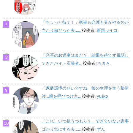
「ちょっと待て！」家事も介護も妻がやるのが
当たり前だった夫…...
投稿者:
新垣ライコ
「合否のお返事はまだ？」結果を待てず電話し
てきたバイト応募者...
投稿者:
ちまき
「家庭環境のせいですね」娘の生理を笑う塾講
師…親を呼びつけ言...
投稿者:
yuiko
「これ、いつ拾うつもり？」できていない家事
ばかり気にする夫…...
投稿者:
ずん