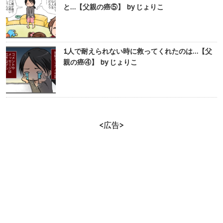
と…【父親の癌⑤】 by じょりこ
1人で耐えられない時に救ってくれたのは…【父
親の癌④】 by じょりこ
<広告>