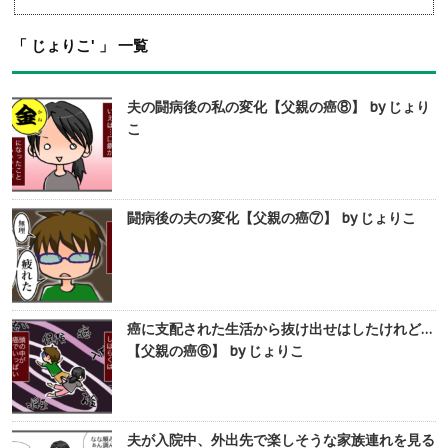
「 じょりこ' 」 一覧
夫の闘病後の私の変化【父親の癌⑧】 by じょり
こ
闘病後の夫の変化【父親の癌⑦】 by じょりこ
癌に支配された生活から抜け出せはしたけれど…
【父親の癌⑥】 by じょりこ
夫が入院中、外出先で楽しそうな家族連れを見る