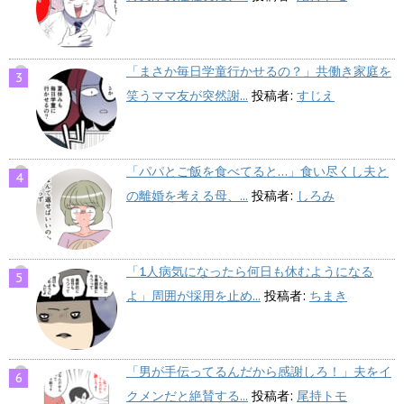
「まさか毎日学童行かせるの？」共働き家庭を
笑うママ友が突然謝...
投稿者:
すじえ
「パパとご飯を食べてると…」食い尽くし夫と
の離婚を考える母、...
投稿者:
しろみ
「1人病気になったら何日も休むようになる
よ」周囲が採用を止め...
投稿者:
ちまき
「男が手伝ってるんだから感謝しろ！」夫をイ
クメンだと絶賛する...
投稿者:
尾持トモ