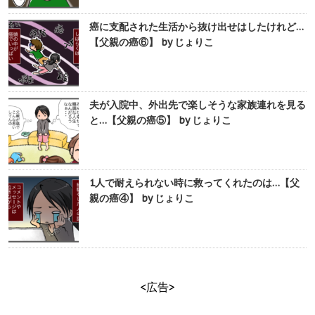
癌に支配された生活から抜け出せはしたけれど…
【父親の癌⑥】 by じょりこ
夫が入院中、外出先で楽しそうな家族連れを見る
と…【父親の癌⑤】 by じょりこ
1人で耐えられない時に救ってくれたのは…【父
親の癌④】 by じょりこ
<広告>