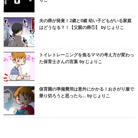
りこ
夫の癌が発覚！2歳と0歳 幼い子どもがいる家庭
はどうなる？！【父親の癌①】 by じょりこ
トイレトレーニングを焦るママの考え方が変わっ
た保育士さんの言葉 by じょりこ
保育園の準備費用は意外にかかる！おさがり服で
乗り切ろうと思ったら… by じょりこ