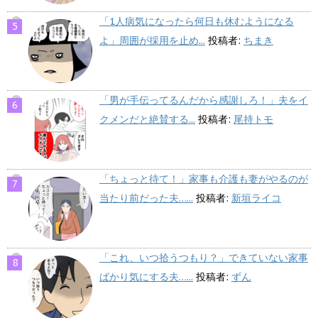
「1人病気になったら何日も休むようになる
よ」周囲が採用を止め...
投稿者:
ちまき
「男が手伝ってるんだから感謝しろ！」夫をイ
クメンだと絶賛する...
投稿者:
尾持トモ
「ちょっと待て！」家事も介護も妻がやるのが
当たり前だった夫…...
投稿者:
新垣ライコ
「これ、いつ拾うつもり？」できていない家事
ばかり気にする夫…...
投稿者:
ずん