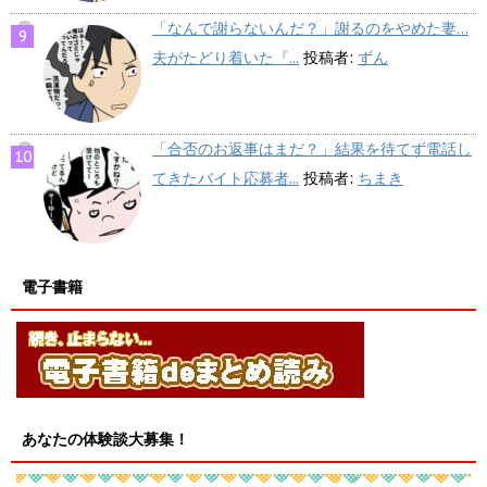
「なんで謝らないんだ？」謝るのをやめた妻…
夫がたどり着いた『...
投稿者:
ずん
「合否のお返事はまだ？」結果を待てず電話し
てきたバイト応募者...
投稿者:
ちまき
電子書籍
あなたの体験談大募集！