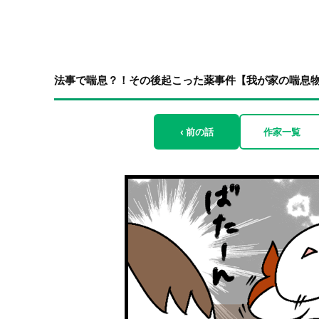
法事で喘息？！その後起こった薬事件【我が家の喘息物語⑥】
‹ 前の話
作家一覧