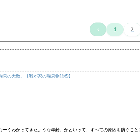
‹
1
2
喘息の天敵。【我が家の喘息物語⑤】
なーくわかってきたような年齢。かといって、すべての原因を防ぐこと