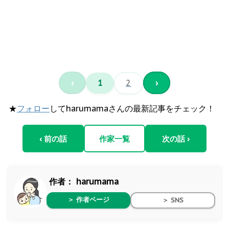
‹
1
2
›
★
フォロー
してharumamaさんの最新記事をチェック！
‹ 前の話
作家一覧
次の話 ›
作者：
harumama
＞ 作者ページ
＞ SNS