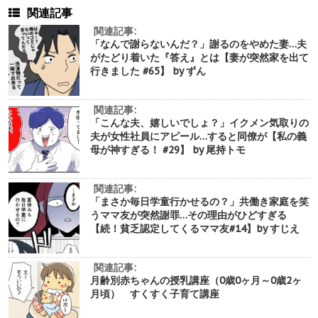
関連記事
関連記事:
「なんで謝らないんだ？」謝るのをやめた妻…夫
がたどり着いた『答え』とは【妻が突然家を出て
行きました #65】 by ずん
関連記事:
「こんな夫、嬉しいでしょ？」イクメン気取りの
夫が女性社員にアピール…すると同僚が【私の義
母が神すぎる！ #29】 by 尾持トモ
関連記事:
「まさか毎日学童行かせるの？」共働き家庭を笑
うママ友が突然謝罪…その理由がひどすぎる
【続！貧乏認定してくるママ友#14】by すじえ
関連記事:
月齢別赤ちゃんの授乳講座（0歳0ヶ月～0歳2ヶ
月頃） すくすく子育て講座