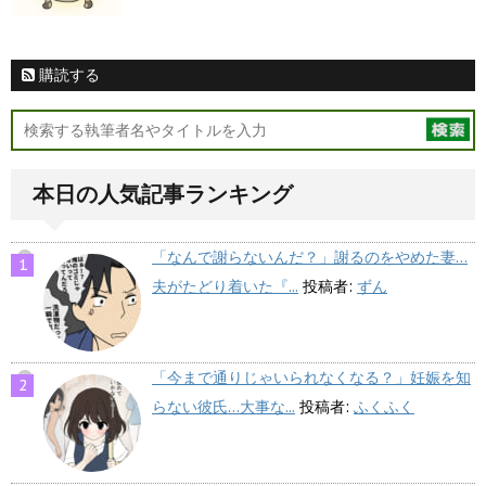
購読する
本日の人気記事ランキング
「なんで謝らないんだ？」謝るのをやめた妻…
夫がたどり着いた『...
投稿者:
ずん
「今まで通りじゃいられなくなる？」妊娠を知
らない彼氏…大事な...
投稿者:
ふくふく