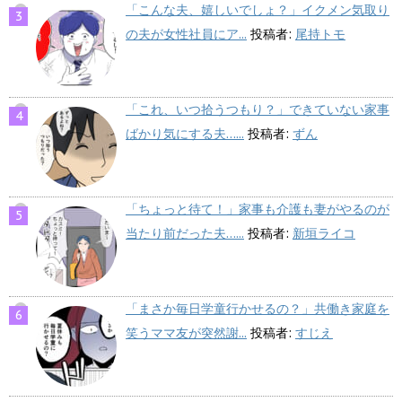
「こんな夫、嬉しいでしょ？」イクメン気取り
の夫が女性社員にア...
投稿者:
尾持トモ
「これ、いつ拾うつもり？」できていない家事
ばかり気にする夫…...
投稿者:
ずん
「ちょっと待て！」家事も介護も妻がやるのが
当たり前だった夫…...
投稿者:
新垣ライコ
「まさか毎日学童行かせるの？」共働き家庭を
笑うママ友が突然謝...
投稿者:
すじえ