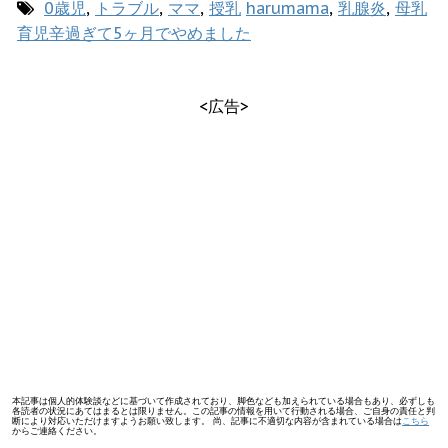
0歳児
,
トラブル
,
ママ
,
授乳
harumama
,
乳腺炎
,
母乳
育児辛過ぎて5ヶ月でやめました
<広告>
本記事は個人的体験談などに基づいて作成されており、脚色なども加えられている場合もあり、必ずしも
各読者の状況にあてはまるとは限りません。この記事の情報を用いて行動される場合、ご自身の責任と判
断により対応いただけますようお願い致します。 尚、記事に不適切な内容が含まれている場合は
こちら
からご連絡ください。