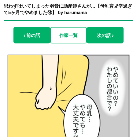
思わず吐いてしまった弱音に助産師さんが…【母乳育児辛過ぎ
て5ヶ月でやめました⑭】 by harumama
‹ 前の話
作家一覧
次の話 ›