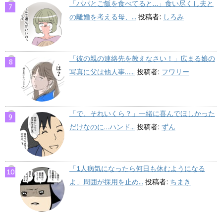
「パパとご飯を食べてると…」食い尽くし夫と
の離婚を考える母、...
投稿者:
しろみ
「彼の親の連絡先を教えなさい！」広まる娘の
写真に父は他人事…...
投稿者:
フワリー
「で、それいくら？」一緒に喜んでほしかった
だけなのに…ハンド...
投稿者:
ずん
「1人病気になったら何日も休むようになる
よ」周囲が採用を止め...
投稿者:
ちまき