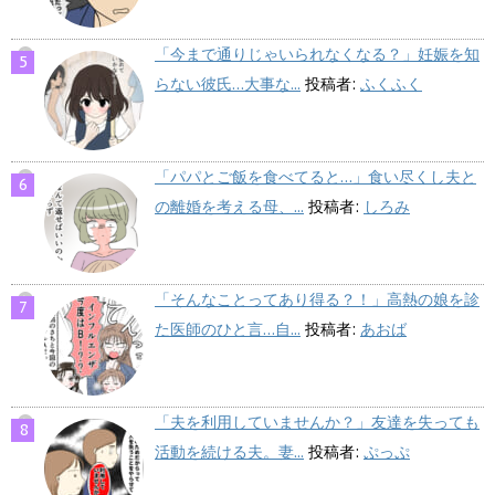
「今まで通りじゃいられなくなる？」妊娠を知
らない彼氏…大事な...
投稿者:
ふくふく
「パパとご飯を食べてると…」食い尽くし夫と
の離婚を考える母、...
投稿者:
しろみ
「そんなことってあり得る？！」高熱の娘を診
た医師のひと言…自...
投稿者:
あおば
「夫を利用していませんか？」友達を失っても
活動を続ける夫。妻...
投稿者:
ぷっぷ