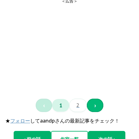
＜広告＞
‹
1
2
›
★
フォロー
してaandpさんの最新記事をチェック！