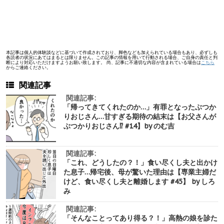
本記事は個人的体験談などに基づいて作成されており、脚色なども加えられている場合もあり、必ずしも
各読者の状況にあてはまるとは限りません。この記事の情報を用いて行動される場合、ご自身の責任と判
断により対応いただけますようお願い致します。 尚、記事に不適切な内容が含まれている場合は
こちら
からご連絡ください。
関連記事
関連記事:
「帰ってきてくれたのか…」有罪となったぶつか
りおじさん…甘すぎる期待の結末は【お父さんが
ぶつかりおじさん⁉︎ #14】by のむ吉
関連記事:
「これ、どうしたの？！」食い尽くし夫と出かけ
た息子…帰宅後、母が驚いた理由は【専業主婦だ
けど、食い尽くし夫と離婚します #45】 by しろ
み
関連記事:
「そんなことってあり得る？！」高熱の娘を診た