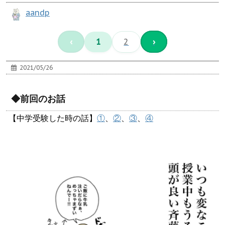
aandp
‹
1
2
›
2021/05/26
◆前回のお話
【中学受験した時の話】
①
、
②
、
③
、
④