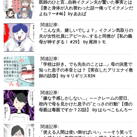
医師のひと言…自称イクメン夫が驚いた事実とは
【妻と身体が入れ替わった話ー俺ってイクメンだ
よね？ー#46】by あおば
関連記事:
「こんな夫、嬉しいでしょ？」イクメン気取りの
夫が女性社員にアピール…すると同僚が【私の義
母が神すぎる！ #29】 by 尾持トモ
関連記事:
「学校は好き。でも先生のことは…」母の決意で
知った息子の本音とは？【実在したアリエナイ教
師の話㉓】by キリギリスRIN
関連記事:
「嫌な予感しかしない…」——クレームの翌日、
校内で母を見かけた息子の“とっさの行動”【僕の
母親は毒親ですか？22話】 by はらぺこもんろー
関連記事:
「使える人間は使い倒せばいい」——そう笑って