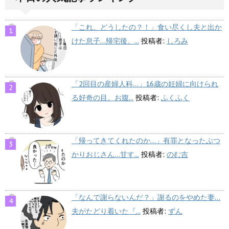
「これ、どうしたの？！」食い尽くし夫と出か
けた息子…帰宅後、...
投稿者:
しろみ
「2回目の産婦人科…」16歳の妊婦に向けられ
る好奇の目。お腹...
投稿者:
ふくふく
「帰ってきてくれたのか…」有罪となったぶつ
かりおじさん…甘す...
投稿者:
のむ吉
「なんで謝らないんだ？」謝るのをやめた妻…
夫がたどり着いた『...
投稿者:
ずん