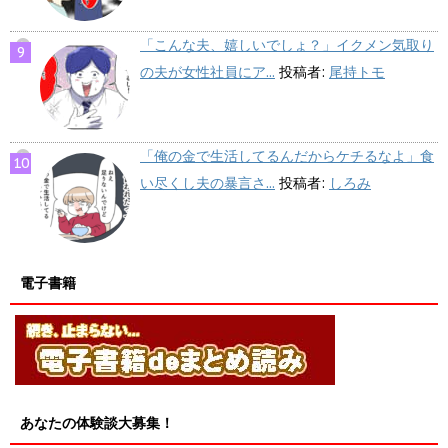
「こんな夫、嬉しいでしょ？」イクメン気取り
の夫が女性社員にア...
投稿者:
尾持トモ
「俺の金で生活してるんだからケチるなよ」食
い尽くし夫の暴言さ...
投稿者:
しろみ
電子書籍
あなたの体験談大募集！