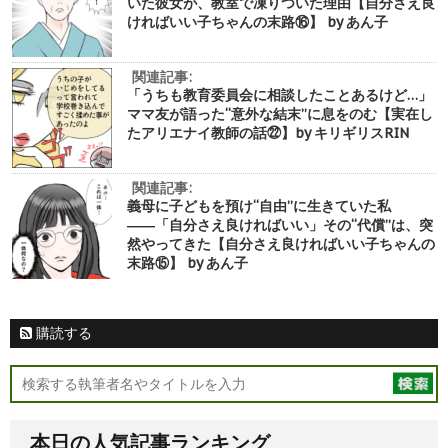
いた彼女が、教室で凍りついた理由【自分さえ良
ければいい子ちゃんの末路⑯】 by あん子
関連記事:
「うちも教育委員会に相談したことあるけど…」
ママ友が語った“意外な結末”に息をのむ【実在し
たアリエナイ教師の話㉒】by キリギリスRIN
関連記事:
義母に子どもを預け“自由”に生きていた私
――「自分さえ良ければいい」その“代償”は、突
然やってきた【自分さえ良ければいい子ちゃんの
末路⑮】 by あん子
購読する
本日の人気記事ランキング