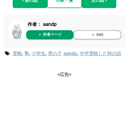
‹ 前の話
作家一覧
次の話 ›
作者：
aandp
＞ 作者ページ
＞ SNS
受験
,
塾
,
小学生
,
男の子
aandp
,
中学受験した時の話
<広告>