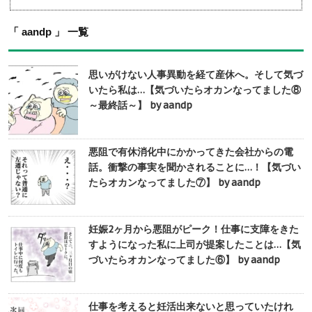
「 aandp 」 一覧
思いがけない人事異動を経て産休へ。そして気づ
いたら私は…【気づいたらオカンなってました⑧
～最終話～】 by aandp
悪阻で有休消化中にかかってきた会社からの電
話。衝撃の事実を聞かされることに…！【気づい
たらオカンなってました⑦】 by aandp
妊娠2ヶ月から悪阻がピーク！仕事に支障をきた
すようになった私に上司が提案したことは…【気
づいたらオカンなってました⑥】 by aandp
仕事を考えると妊活出来ないと思っていたけれ