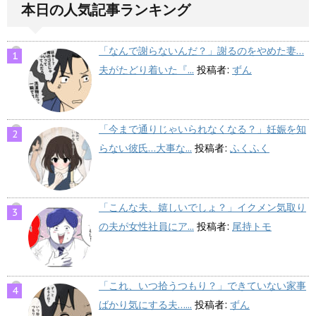
本日の人気記事ランキング
「なんで謝らないんだ？」謝るのをやめた妻…
夫がたどり着いた『...
投稿者:
ずん
「今まで通りじゃいられなくなる？」妊娠を知
らない彼氏…大事な...
投稿者:
ふくふく
「こんな夫、嬉しいでしょ？」イクメン気取り
の夫が女性社員にア...
投稿者:
尾持トモ
「これ、いつ拾うつもり？」できていない家事
ばかり気にする夫…...
投稿者:
ずん