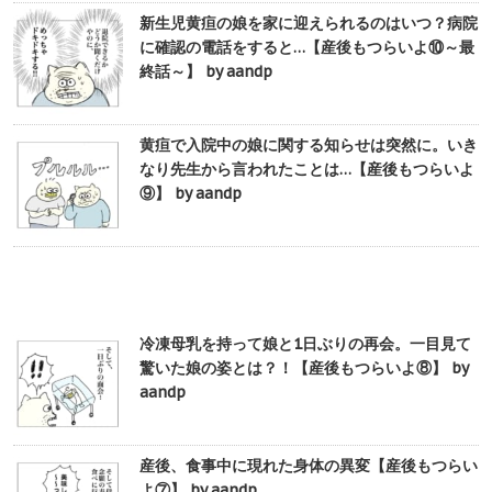
新生児黄疸の娘を家に迎えられるのはいつ？病院
に確認の電話をすると…【産後もつらいよ⑩～最
終話～】 by aandp
黄疸で入院中の娘に関する知らせは突然に。いき
なり先生から言われたことは…【産後もつらいよ
⑨】 by aandp
冷凍母乳を持って娘と1日ぶりの再会。一目見て
驚いた娘の姿とは？！【産後もつらいよ⑧】 by
aandp
産後、食事中に現れた身体の異変【産後もつらい
よ⑦】 by aandp