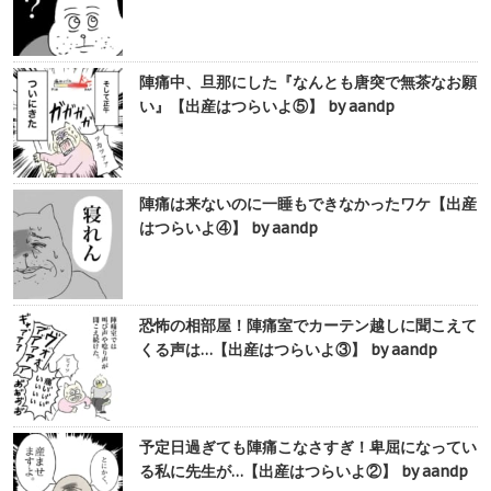
陣痛中、旦那にした『なんとも唐突で無茶なお願
い』【出産はつらいよ⑤】 by aandp
陣痛は来ないのに一睡もできなかったワケ【出産
はつらいよ④】 by aandp
恐怖の相部屋！陣痛室でカーテン越しに聞こえて
くる声は…【出産はつらいよ③】 by aandp
予定日過ぎても陣痛こなさすぎ！卑屈になってい
る私に先生が…【出産はつらいよ②】 by aandp