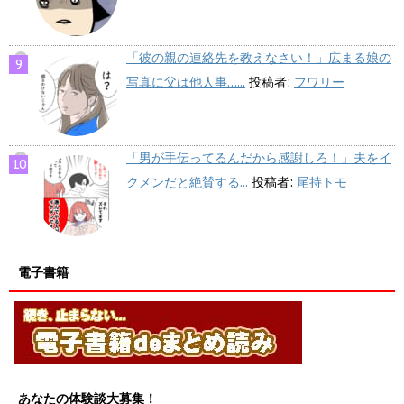
「彼の親の連絡先を教えなさい！」広まる娘の
写真に父は他人事…...
投稿者:
フワリー
「男が手伝ってるんだから感謝しろ！」夫をイ
クメンだと絶賛する...
投稿者:
尾持トモ
電子書籍
あなたの体験談大募集！