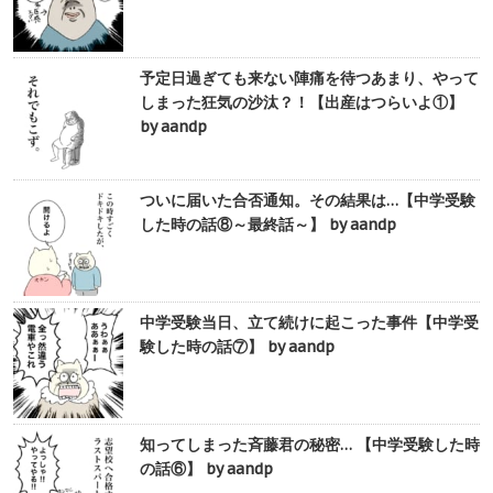
予定日過ぎても来ない陣痛を待つあまり、やって
しまった狂気の沙汰？！【出産はつらいよ①】
by aandp
ついに届いた合否通知。その結果は…【中学受験
した時の話⑧～最終話～】 by aandp
中学受験当日、立て続けに起こった事件【中学受
験した時の話⑦】 by aandp
知ってしまった斉藤君の秘密… 【中学受験した時
の話⑥】 by aandp