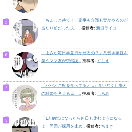
「ちょっと待て！」家事も介護も妻がやるのが
当たり前だった夫…...
投稿者:
新垣ライコ
「まさか毎日学童行かせるの？」共働き家庭を
笑うママ友が突然謝...
投稿者:
すじえ
「パパとご飯を食べてると…」食い尽くし夫と
の離婚を考える母、...
投稿者:
しろみ
「1人病気になったら何日も休むようになる
よ」周囲が採用を止め...
投稿者:
ちまき