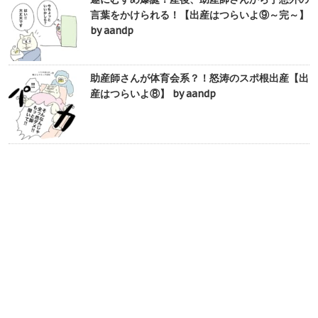
言葉をかけられる！【出産はつらいよ⑨～完～】
by aandp
助産師さんが体育会系？！怒涛のスポ根出産【出
産はつらいよ⑧】 by aandp