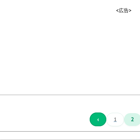
<広告>
‹
1
2