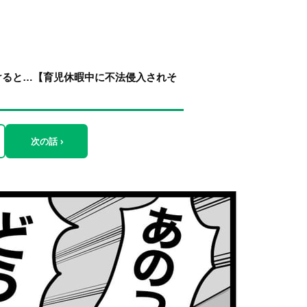
けると…【育児休暇中に不法侵入されそ
次の話 ›