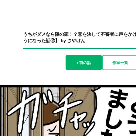
うちがダメなら隣の家！？意を決して不審者に声をか
うになった話②】 by さやけん
‹ 前の話
作家一覧