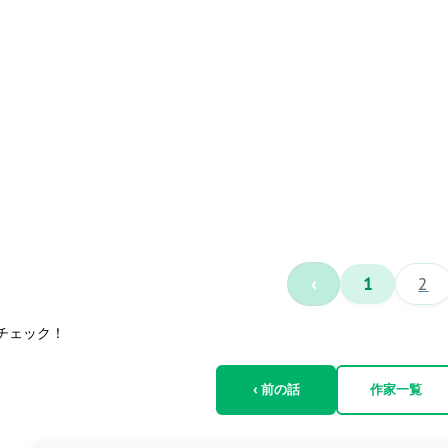
‹
1
2
チェック！
‹ 前の話
作家一覧