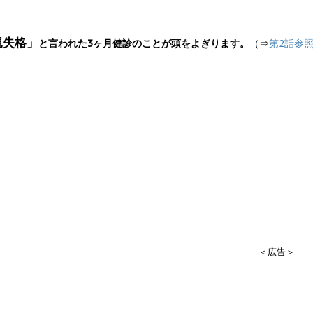
親失格」
と言われた3ヶ月健診のことが頭をよぎります。
（⇒
第2話参
＜広告＞