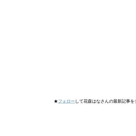
★
フォロー
して花森はなさんの最新記事を