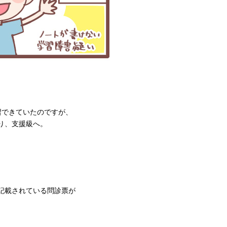
習できていたのですが、
り、支援級へ。
、
記載されている問診票が