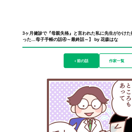
3ヶ月健診で『母親失格』と言われた私に先生がかけた
った…母子手帳の話④～最終話～】 by 花森はな
‹ 前の話
作家一覧