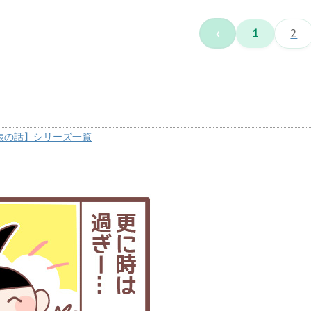
‹
1
2
帳の話】シリーズ一覧