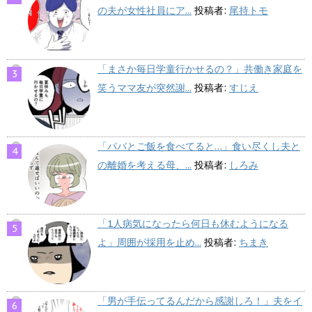
の夫が女性社員にア...
投稿者:
尾持トモ
「まさか毎日学童行かせるの？」共働き家庭を
笑うママ友が突然謝...
投稿者:
すじえ
「パパとご飯を食べてると…」食い尽くし夫と
の離婚を考える母、...
投稿者:
しろみ
「1人病気になったら何日も休むようになる
よ」周囲が採用を止め...
投稿者:
ちまき
「男が手伝ってるんだから感謝しろ！」夫をイ