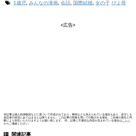
1歳児
,
みんなの漫画
,
会話
,
国際結婚
,
女の子
ぴよ母
<広告>
本記事は個人的体験談などに基づいて作成されており、脚色なども加えられている場合もあり、必ずしも
各読者の状況にあてはまるとは限りません。この記事の情報を用いて行動される場合、ご自身の責任と判
断により対応いただけますようお願い致します。 尚、記事に不適切な内容が含まれている場合は
こちら
からご連絡ください。
関連記事