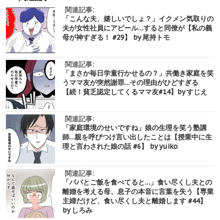
関連記事:
「こんな夫、嬉しいでしょ？」イクメン気取りの
夫が女性社員にアピール…すると同僚が【私の義
母が神すぎる！ #29】 by 尾持トモ
関連記事:
「まさか毎日学童行かせるの？」共働き家庭を笑
うママ友が突然謝罪…その理由がひどすぎる
【続！貧乏認定してくるママ友#14】by すじえ
関連記事:
「家庭環境のせいですね」娘の生理を笑う塾講
師…親を呼びつけ言い出したことは【授業中に生
理と言わされた娘の話 #6】 by yuiko
関連記事:
「パパとご飯を食べてると…」食い尽くし夫との
離婚を考える母、息子の本音に言葉を失う【専業
主婦だけど、食い尽くし夫と離婚します #44】
by しろみ