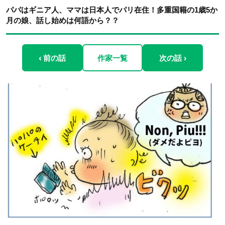
パパはギニア人、ママは日本人でパリ在住！多重国籍の1歳5か
月の娘、話し始めは何語から？？
‹ 前の話
作家一覧
次の話 ›