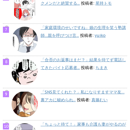
クメンだと絶賛する...
投稿者:
尾持トモ
「家庭環境のせいですね」娘の生理を笑う塾講
師…親を呼びつけ言...
投稿者:
yuiko
「合否のお返事はまだ？」結果を待てず電話し
てきたバイト応募者...
投稿者:
ちまき
「SNS見てくれた？」私になりすますママ友…
裏アカに秘められ...
投稿者:
真篠むい
「ちょっと待て！」家事も介護も妻がやるのが