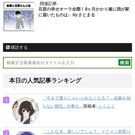
関連記事:
旦那の幸せオーラ全開！8ヶ月かかり遂に我が家
に届いたものは… by さとまる
購読する
本日の人気記事ランキング
「今まで通りじゃいられなくなる？」妊娠を知
らない彼氏…大事な...
投稿者:
ふくふく
「こんな夫、嬉しいでしょ？」イクメン気取り