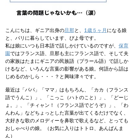
こんにちは、ギニア出身の
旦那
と、
1歳５ヶ月
になる娘
と、パリに暮らしています、ぴよ母です。
私は娘にいつも日本語で話しかけているのですが、
保育
園
ではフランス語、旦那も主にフランス語で、そして夫
の家族はたまにギニアの民族語（プラール語）で話しか
けるなど、いろんな言葉の影響がある娘。何語から話は
じめるのかしら・・・？と興味津々です。
最近は「パパ」「ママ」はもちろん、「カカ（フランス
語でうんこ）」、「こっこ（ハトのこと）」、「どーじ
ょ。」、「チィャン！（フランス語でどうぞ）」、「わ
んわん」などちょっとした言葉が出てくるだけでなく、
大好きな歌のメロディーを鼻歌で歌えるなど、とっても
おしゃべりの娘。（お気に入りはトトロ、あんぱんま
ん）