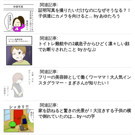
関連記事:
証明写真を撮りたいだけなのになぜそうなる？！
子供達にカメラを向けると… by あゆたろう
関連記事:
トイトレ難航中の2歳息子からひどく凛々しい顔
でお断りされたこと by かなぷ
関連記事:
フリーの美容師として働くワーママ！大人気イン
スタグラマー・まぎさんが知りたい！
関連記事:
家を訪ねると驚きの光景が！大泣きする子供の横
で倒れていたのは… by べの字