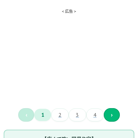
＜広告＞
‹
1
2
3
4
›