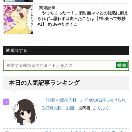
関連記事:
「やっちまったー！」初対面ママとの沈黙に耐え
られず…思わず口走ったことは【#出会って数秒
#2】 by あやたきくこ
購読する
本日の人気記事ランキング
「2回目の産婦人科…」16歳の妊婦に向けられ
る好奇の目。お腹...
投稿者:
ふくふく