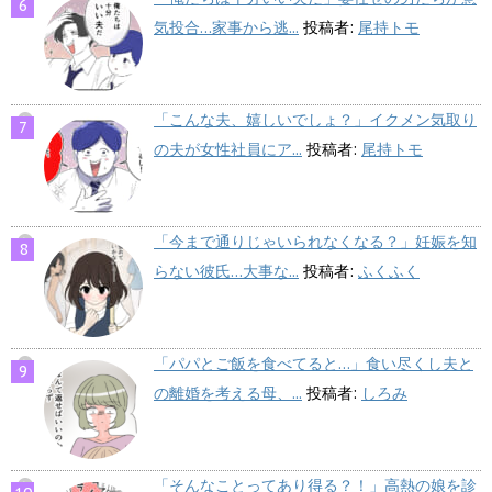
気投合…家事から逃...
投稿者:
尾持トモ
「こんな夫、嬉しいでしょ？」イクメン気取り
の夫が女性社員にア...
投稿者:
尾持トモ
「今まで通りじゃいられなくなる？」妊娠を知
らない彼氏…大事な...
投稿者:
ふくふく
「パパとご飯を食べてると…」食い尽くし夫と
の離婚を考える母、...
投稿者:
しろみ
「そんなことってあり得る？！」高熱の娘を診