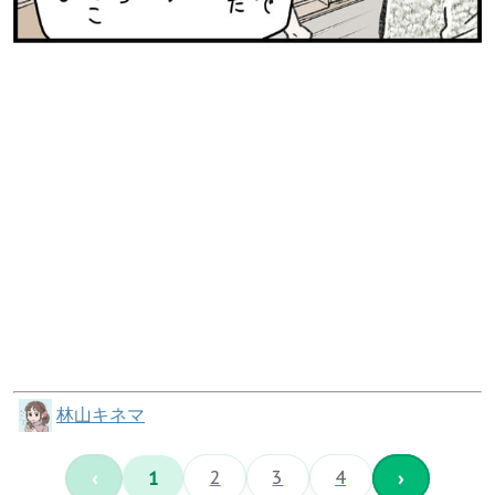
林山キネマ
‹
1
2
3
4
›