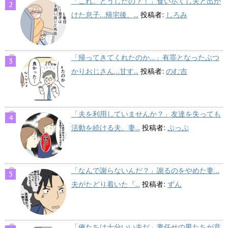
「これ、どうしたの？！」食い尽くし夫と出か
けた息子…帰宅後、...
投稿者:
しろみ
「帰ってきてくれたのか…」有罪となったぶつ
かりおじさん…甘す...
投稿者:
のむ吉
「夫を利用していませんか？」友達を失っても
活動を続ける夫。妻...
投稿者:
ぷっぷ
「なんで謝らないんだ？」謝るのをやめた妻…
夫がたどり着いた『...
投稿者:
ずん
「俺たちは十分いい夫だ」妻任せの男たちが意