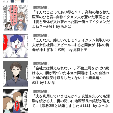
関連記事:
「そんなことってあり得る？！」高熱の娘を診た
医師のひと言…自称イクメン夫が驚いた事実とは
【妻と身体が入れ替わった話ー俺ってイクメンだ
よね？ー#46】by あおば
関連記事:
「こんな夫、嬉しいでしょ？」イクメン気取りの
夫が女性社員にアピール…すると同僚が【私の義
母が神すぎる！ #29】 by 尾持トモ
関連記事:
「会社には訴えられない…」不倫上司をかばい続
ける夫…妻が気づいた本当の問題は【夫の会社の
上司の通販受け取りしたくない！～総集編～
#5】by しいな
関連記事:
「夫を利用していませんか？」友達を失っても活
動を続ける夫。妻の問いに地区部長の笑顔が消え
て…【宗教2世と結婚しました #111】 by ぷっぷ