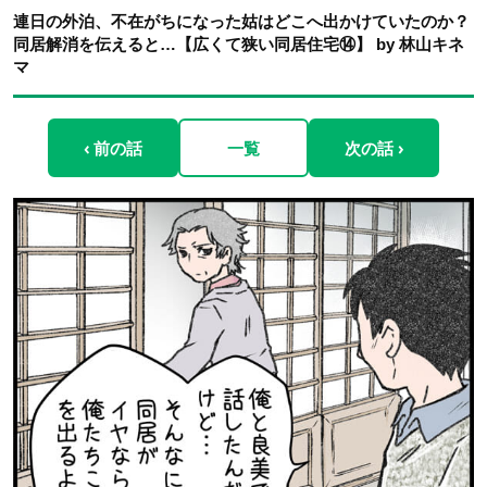
連日の外泊、不在がちになった姑はどこへ出かけていたのか？
同居解消を伝えると…【広くて狭い同居住宅⑭】 by 林山キネ
マ
‹ 前の話
一覧
次の話 ›