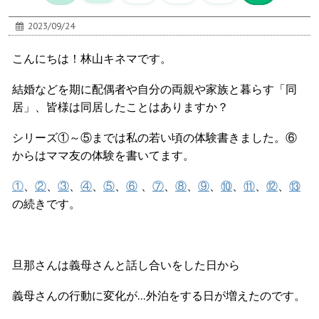
2023/09/24
こんにちは！林山キネマです。
結婚などを期に配偶者や自分の両親や家族と暮らす「同
居」、皆様は同居したことはありますか？
シリーズ①～⑤までは私の若い頃の体験書きました。⑥
からはママ友の体験を書いてます。
①
、
②
、
③
、
④
、
⑤
、
⑥
、
⑦
、
⑧
、
⑨
、
⑩
、
⑪
、
⑫
、
⑬
の続きです。
旦那さんは義母さんと話し合いをした日から
義母さんの行動に変化が…外泊をする日が増えたのです。