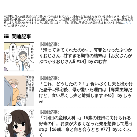
本記事は個人的体験談などに基づいて作成されており、脚色なども加えられている場合もあり、必ずしも
各読者の状況にあてはまるとは限りません。この記事の情報を用いて行動される場合、ご自身の責任と判
断により対応いただけますようお願い致します。 尚、記事に不適切な内容が含まれている場合は
こちら
からご連絡ください。
関連記事
関連記事:
「帰ってきてくれたのか…」有罪となったぶつか
りおじさん…甘すぎる期待の結末は【お父さんが
ぶつかりおじさん⁉︎ #14】by のむ吉
関連記事:
「これ、どうしたの？！」食い尽くし夫と出かけ
た息子…帰宅後、母が驚いた理由は【専業主婦だ
けど、食い尽くし夫と離婚します #45】 by しろ
み
関連記事:
「2回目の産婦人科…」16歳の妊婦に向けられる
好奇の目。お腹が大きくなった先を想像して思う
のは【16歳、命と向き合うとき #77】by ふくふ
く