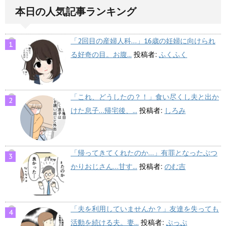
本日の人気記事ランキング
「2回目の産婦人科…」16歳の妊婦に向けられ
る好奇の目。お腹...
投稿者:
ふくふく
「これ、どうしたの？！」食い尽くし夫と出か
けた息子…帰宅後、...
投稿者:
しろみ
「帰ってきてくれたのか…」有罪となったぶつ
かりおじさん…甘す...
投稿者:
のむ吉
「夫を利用していませんか？」友達を失っても
活動を続ける夫。妻...
投稿者:
ぷっぷ