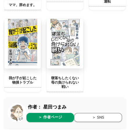
運転
ママ、辞めます。
我が子が起こした
寝落ちしたくない
物損トラブル
母の負けられない
戦い
作者：
星田つまみ
＞ 作者ページ
＞ SNS