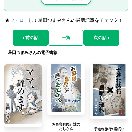
★
フォロー
して星田つまみさんの最新記事をチェック！
‹ 前の話
一覧
次の話 ›
星田つまみさんの電子書籍
お昼寝難民と謎の
おじさん
子連れ旅行×居眠り