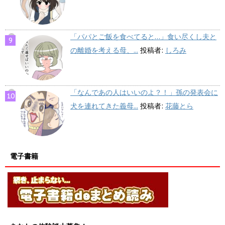
「パパとご飯を食べてると…」食い尽くし夫と
の離婚を考える母、...
投稿者:
しろみ
「なんであの人はいいのよ？！」孫の発表会に
犬を連れてきた義母...
投稿者:
花藤とら
電子書籍