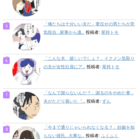
「俺たちは十分いい夫だ」妻任せの男たちが意
気投合…家事から逃...
投稿者:
尾持トモ
「こんな夫、嬉しいでしょ？」イクメン気取り
の夫が女性社員にア...
投稿者:
尾持トモ
「なんで謝らないんだ？」謝るのをやめた妻…
夫がたどり着いた『...
投稿者:
ずん
「今まで通りじゃいられなくなる？」妊娠を知
らない彼氏…大事な...
投稿者:
ふくふく