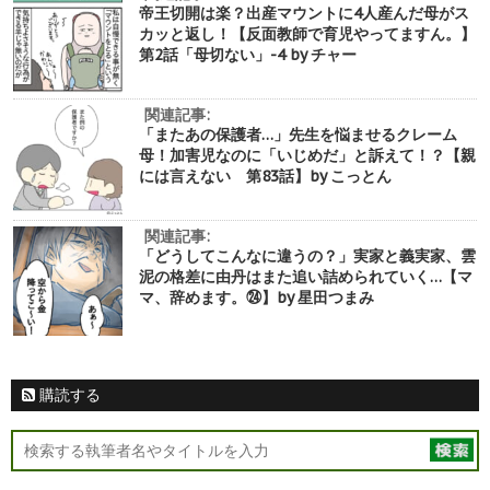
帝王切開は楽？出産マウントに4人産んだ母がス
カッと返し！【反面教師で育児やってますん。】
第2話「母切ない」-4 by チャー
関連記事:
「またあの保護者…」先生を悩ませるクレーム
母！加害児なのに「いじめだ」と訴えて！？【親
には言えない 第83話】by こっとん
関連記事:
「どうしてこんなに違うの？」実家と義実家、雲
泥の格差に由丹はまた追い詰められていく…【マ
マ、辞めます。㉔】by 星田つまみ
購読する