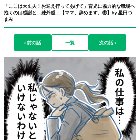
「ここは大丈夫！お迎え行ってあげて」育児に協力的な職場へ
抱くのは感謝と…疎外感…【ママ、辞めます。⑲】by 星田つ
まみ
‹ 前の話
一覧
次の話 ›