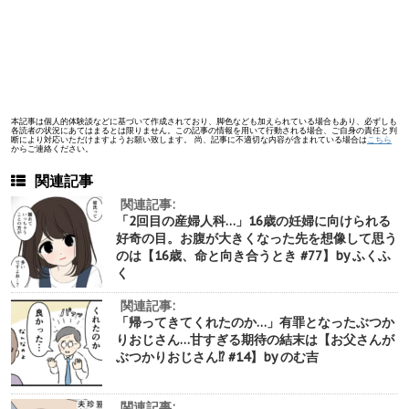
本記事は個人的体験談などに基づいて作成されており、脚色なども加えられている場合もあり、必ずしも
各読者の状況にあてはまるとは限りません。この記事の情報を用いて行動される場合、ご自身の責任と判
断により対応いただけますようお願い致します。 尚、記事に不適切な内容が含まれている場合は
こちら
からご連絡ください。
関連記事
関連記事:
「2回目の産婦人科…」16歳の妊婦に向けられる
好奇の目。お腹が大きくなった先を想像して思う
のは【16歳、命と向き合うとき #77】by ふくふ
く
関連記事:
「帰ってきてくれたのか…」有罪となったぶつか
りおじさん…甘すぎる期待の結末は【お父さんが
ぶつかりおじさん⁉︎ #14】by のむ吉
関連記事: