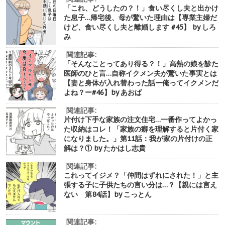
「これ、どうしたの？！」食い尽くし夫と出かけ
た息子…帰宅後、母が驚いた理由は【専業主婦だ
けど、食い尽くし夫と離婚します #45】 by しろ
み
関連記事:
「そんなことってあり得る？！」高熱の娘を診た
医師のひと言…自称イクメン夫が驚いた事実とは
【妻と身体が入れ替わった話ー俺ってイクメンだ
よね？ー#46】by あおば
関連記事:
片付け下手な家族の注文住宅…一番作ってよかっ
た収納はコレ！「家族の癖を理解すると片付く家
になりました。」第11話：我が家の片付けの正
解は？① by たかはし志貴
関連記事:
これってイジメ？「仲間はずれにされた！」と主
張する子に子供たちの言い分は…？【親には言え
ない 第84話】by こっとん
関連記事: