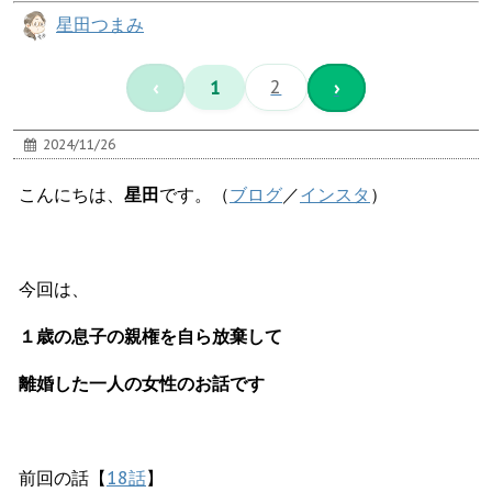
星田つまみ
‹
1
2
›
2024/11/26
こんにちは、
星田
です。（
ブログ
／
インスタ
）
今回は、
１歳の息子の親権を自ら放棄して
離婚した一人の女性のお話です
前回の話【
18話
】