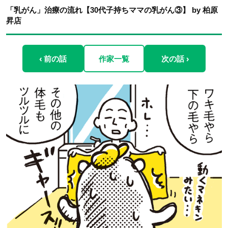
「乳がん」治療の流れ【30代子持ちママの乳がん③】 by 柏原
昇店
‹ 前の話
作家一覧
次の話 ›