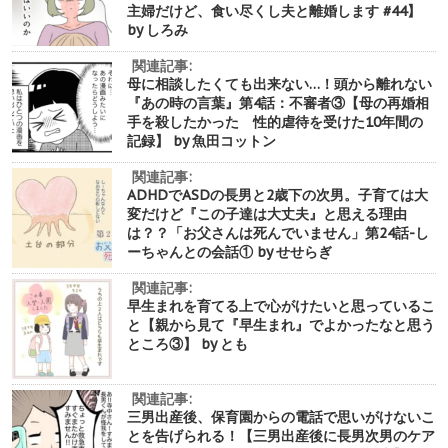
主婦だけど、食い尽くし夫と離婚します #44】
by しろみ
関連記事:
母に相談したくても出来ない…！頭から離れない
『あの時の言葉』第4話：不審者③【母の再婚相
手を殺したかった 性的虐待を受けた10年間の
記録】 by 魚田コットン
関連記事:
ADHDでASDの長男と2歳下の次男。子育ては大
変だけど『この子達は大丈夫』と思える理由
は？？「お父さんは死んでいません」第24話-し
ーちゃんとの会話① by せせらぎ
関連記事:
早生まれを育てる上で心がけたいと思っているこ
と【親から見て『早生まれ』でよかったなと思う
ところ③】 by とも
関連記事:
三男出産後、保育園からの電話で思いがけないこ
とを告げられる！【三男出産後に長男次男のケア