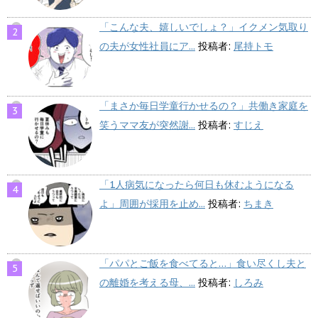
「こんな夫、嬉しいでしょ？」イクメン気取り
の夫が女性社員にア...
投稿者:
尾持トモ
「まさか毎日学童行かせるの？」共働き家庭を
笑うママ友が突然謝...
投稿者:
すじえ
「1人病気になったら何日も休むようになる
よ」周囲が採用を止め...
投稿者:
ちまき
「パパとご飯を食べてると…」食い尽くし夫と
の離婚を考える母、...
投稿者:
しろみ