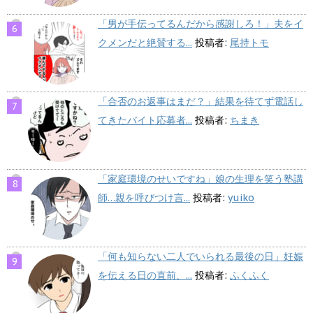
「男が手伝ってるんだから感謝しろ！」夫をイ
クメンだと絶賛する...
投稿者:
尾持トモ
「合否のお返事はまだ？」結果を待てず電話し
てきたバイト応募者...
投稿者:
ちまき
「家庭環境のせいですね」娘の生理を笑う塾講
師…親を呼びつけ言...
投稿者:
yuiko
「何も知らない二人でいられる最後の日」妊娠
を伝える日の直前、...
投稿者:
ふくふく