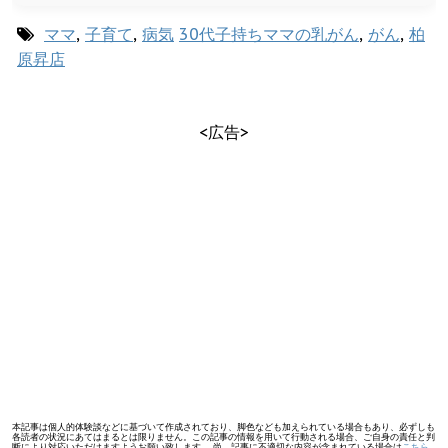
ママ
,
子育て
,
病気
30代子持ちママの乳がん
,
がん
,
柏
原昇店
<広告>
本記事は個人的体験談などに基づいて作成されており、脚色なども加えられている場合もあり、必ずしも
各読者の状況にあてはまるとは限りません。この記事の情報を用いて行動される場合、ご自身の責任と判
断により対応いただけますようお願い致します。 尚、記事に不適切な内容が含まれている場合は
こちら