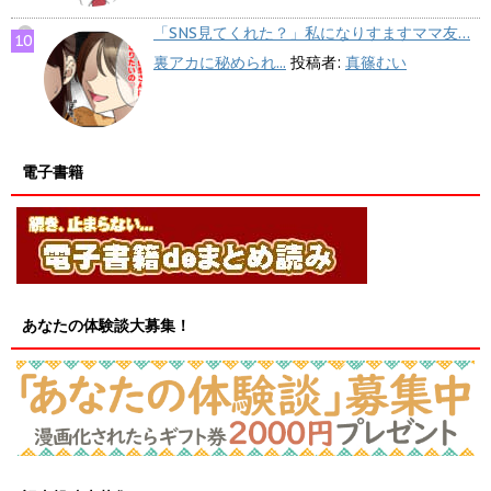
「SNS見てくれた？」私になりすますママ友…
裏アカに秘められ...
投稿者:
真篠むい
電子書籍
あなたの体験談大募集！