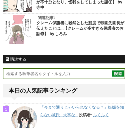
が不十分となり、怪我をしてしまった話①】 by
寺中
関連記事:
クレーム保護者に毅然とした態度で転園先園長が
伝えたことは…【クレームが多すぎる保護者のお
話⑲】 by しろみ
購読する
本日の人気記事ランキング
「今まで通りじゃいられなくなる？」妊娠を知
らない彼氏…大事な...
投稿者:
ふくふく