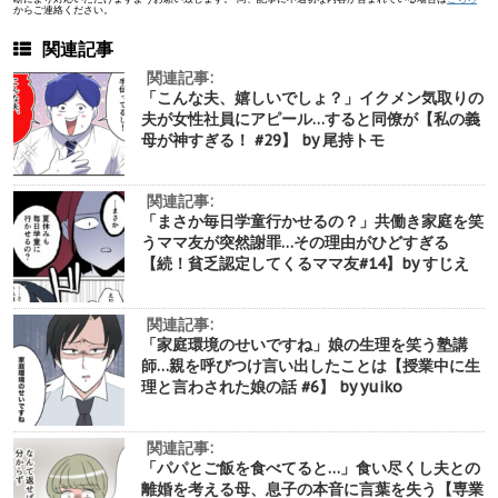
からご連絡ください。
関連記事
関連記事:
「こんな夫、嬉しいでしょ？」イクメン気取りの
夫が女性社員にアピール…すると同僚が【私の義
母が神すぎる！ #29】 by 尾持トモ
関連記事:
「まさか毎日学童行かせるの？」共働き家庭を笑
うママ友が突然謝罪…その理由がひどすぎる
【続！貧乏認定してくるママ友#14】by すじえ
関連記事:
「家庭環境のせいですね」娘の生理を笑う塾講
師…親を呼びつけ言い出したことは【授業中に生
理と言わされた娘の話 #6】 by yuiko
関連記事:
「パパとご飯を食べてると…」食い尽くし夫との
離婚を考える母、息子の本音に言葉を失う【専業