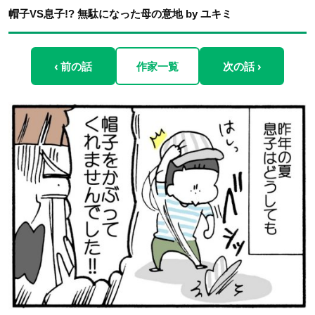
帽子VS息子!? 無駄になった母の意地 by ユキミ
‹ 前の話
作家一覧
次の話 ›