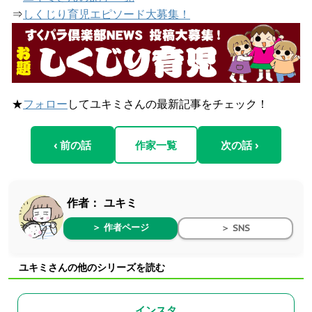
⇒
しくじり育児エピソード大募集！
★
フォロー
してユキミさんの最新記事をチェック！
‹ 前の話
作家一覧
次の話 ›
作者：
ユキミ
＞ 作者ページ
＞ SNS
ユキミさんの他のシリーズを読む
インスタ