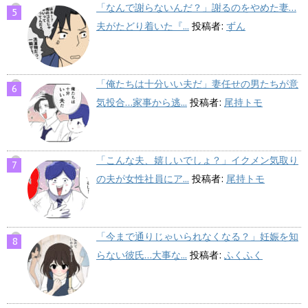
「なんで謝らないんだ？」謝るのをやめた妻…
夫がたどり着いた『...
投稿者:
ずん
「俺たちは十分いい夫だ」妻任せの男たちが意
気投合…家事から逃...
投稿者:
尾持トモ
「こんな夫、嬉しいでしょ？」イクメン気取り
の夫が女性社員にア...
投稿者:
尾持トモ
「今まで通りじゃいられなくなる？」妊娠を知
らない彼氏…大事な...
投稿者:
ふくふく