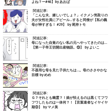
よね？ー#46】by あおば
関連記事:
「こんな夫、嬉しいでしょ？」イクメン気取りの
夫が女性社員にアピール…すると同僚が【私の義
母が神すぎる！ #29】 by 尾持トモ
関連記事:
母になった自覚のない私の元へやってきたのは…
【第一子帝王切開出産物語。⑬】 by よいこ
関連記事:
不器用な母を見た子供たちは…。母のささやかな
目標 by めめ
関連記事:
Ｇ？それとも幽霊？！娘が怯えるのは黒くてフワ
フワしたものは一体何？！【言葉達者なイヤイヤ
期⑨】 by マメ美