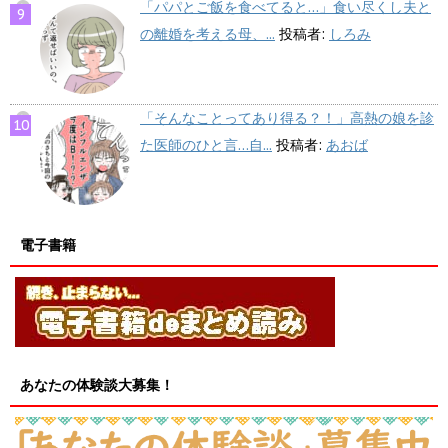
「パパとご飯を食べてると…」食い尽くし夫と
の離婚を考える母、...
投稿者:
しろみ
「そんなことってあり得る？！」高熱の娘を診
た医師のひと言…自...
投稿者:
あおば
電子書籍
あなたの体験談大募集！