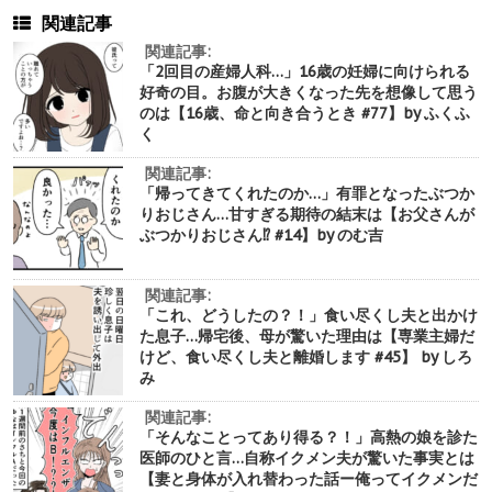
関連記事
関連記事:
「2回目の産婦人科…」16歳の妊婦に向けられる
好奇の目。お腹が大きくなった先を想像して思う
のは【16歳、命と向き合うとき #77】by ふくふ
く
関連記事:
「帰ってきてくれたのか…」有罪となったぶつか
りおじさん…甘すぎる期待の結末は【お父さんが
ぶつかりおじさん⁉︎ #14】by のむ吉
関連記事:
「これ、どうしたの？！」食い尽くし夫と出かけ
た息子…帰宅後、母が驚いた理由は【専業主婦だ
けど、食い尽くし夫と離婚します #45】 by しろ
み
関連記事:
「そんなことってあり得る？！」高熱の娘を診た
医師のひと言…自称イクメン夫が驚いた事実とは
【妻と身体が入れ替わった話ー俺ってイクメンだ