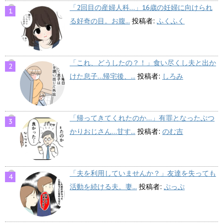
「2回目の産婦人科…」16歳の妊婦に向けられ
る好奇の目。お腹...
投稿者:
ふくふく
「これ、どうしたの？！」食い尽くし夫と出か
けた息子…帰宅後、...
投稿者:
しろみ
「帰ってきてくれたのか…」有罪となったぶつ
かりおじさん…甘す...
投稿者:
のむ吉
「夫を利用していませんか？」友達を失っても
活動を続ける夫。妻...
投稿者:
ぷっぷ