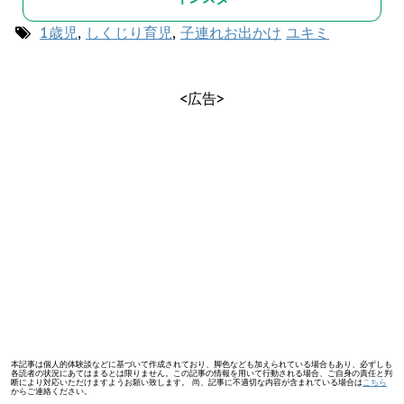
1歳児
,
しくじり育児
,
子連れお出かけ
ユキミ
<広告>
本記事は個人的体験談などに基づいて作成されており、脚色なども加えられている場合もあり、必ずしも
各読者の状況にあてはまるとは限りません。この記事の情報を用いて行動される場合、ご自身の責任と判
断により対応いただけますようお願い致します。 尚、記事に不適切な内容が含まれている場合は
こちら
からご連絡ください。