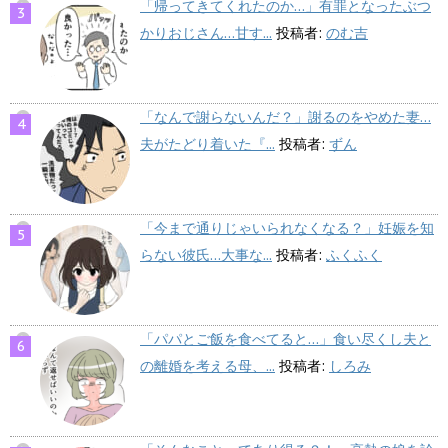
「帰ってきてくれたのか…」有罪となったぶつ
かりおじさん…甘す...
投稿者:
のむ吉
「なんで謝らないんだ？」謝るのをやめた妻…
夫がたどり着いた『...
投稿者:
ずん
「今まで通りじゃいられなくなる？」妊娠を知
らない彼氏…大事な...
投稿者:
ふくふく
「パパとご飯を食べてると…」食い尽くし夫と
の離婚を考える母、...
投稿者:
しろみ