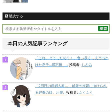
購読する
本日の人気記事ランキング
「これ、どうしたの？！」食い尽くし夫と出か
けた息子…帰宅後、...
投稿者:
しろみ
「2回目の産婦人科…」16歳の妊婦に向けられ
る好奇の目。お腹...
投稿者:
ふくふく