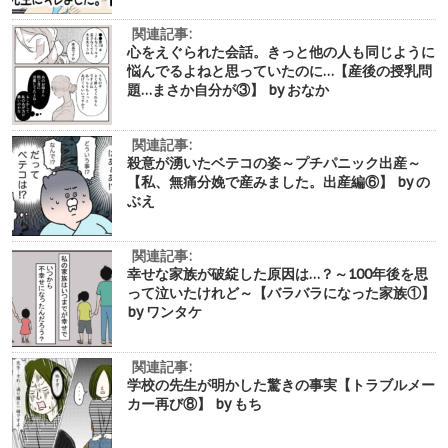
関連記事:
心をえぐられた会話。きっと他の人も同じように
悩んでるよねと思っていたのに…【産後の授乳問
題…まさか自分が③】 by おなか
関連記事:
殺意が湧いたベテコの姿～プチパニック出産～
【私、無痛分娩で産みました。出産編⑥】 by の
ぶえ
関連記事:
幸せな家族が破綻した原因は…？～100年後を思
って泣いたけれど～【バラバラになった家族①】
by ワンタケ
関連記事:
学校の先生が明かした驚きの事実【トラブルメー
カー再び⑧】 by もち