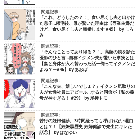
関連記事:
「これ、どうしたの？！」食い尽くし夫と出かけ
た息子…帰宅後、母が驚いた理由は【専業主婦だ
けど、食い尽くし夫と離婚します #45】 by しろ
み
関連記事:
「そんなことってあり得る？！」高熱の娘を診た
医師のひと言…自称イクメン夫が驚いた事実とは
【妻と身体が入れ替わった話ー俺ってイクメンだ
よね？ー#46】by あおば
関連記事:
「こんな夫、嬉しいでしょ？」イクメン気取りの
夫が女性社員にアピール…すると同僚が【私の義
母が神すぎる！ #29】 by 尾持トモ
関連記事:
苦行の妊婦健診。3時間経っても呼ばれない理由
とは？！【妊娠黒歴史 妊婦健診で先生にキレた
話①】 by はなゆい