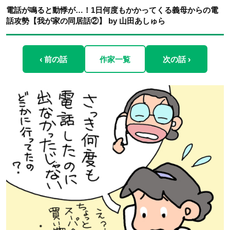
電話が鳴ると動悸が…！1日何度もかかってくる義母からの電
話攻勢【我が家の同居話②】 by 山田あしゅら
‹ 前の話
作家一覧
次の話 ›