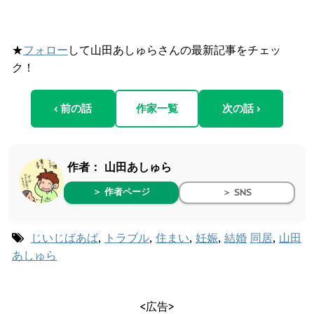
★
フォロー
して山田あしゅらさんの最新記事をチェッ
ク！
‹ 前の話
作家一覧
次の話 ›
作者：
山田あしゅら
＞ 作者ページ
＞ SNS
じいじばあば
,
トラブル
,
住まい
,
妊娠
,
結婚
同居
,
山田
あしゅら
<広告>