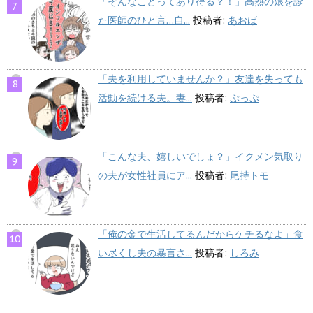
「そんなことってあり得る？！」高熱の娘を診
た医師のひと言…自...
投稿者:
あおば
「夫を利用していませんか？」友達を失っても
活動を続ける夫。妻...
投稿者:
ぷっぷ
「こんな夫、嬉しいでしょ？」イクメン気取り
の夫が女性社員にア...
投稿者:
尾持トモ
「俺の金で生活してるんだからケチるなよ」食
い尽くし夫の暴言さ...
投稿者:
しろみ