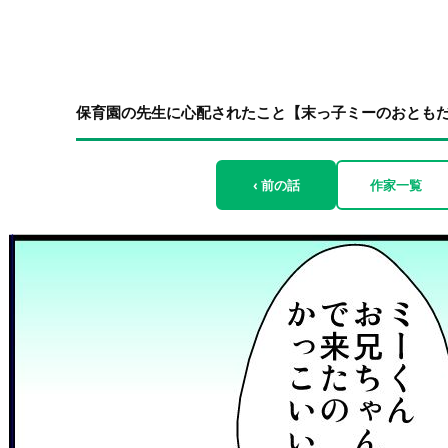
保育園の先生に心配されたこと【末っ子ミーのおともだち生
‹ 前の話
作家一覧