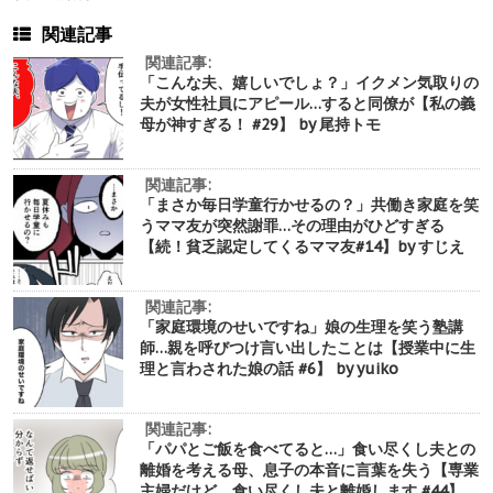
関連記事
関連記事:
「こんな夫、嬉しいでしょ？」イクメン気取りの
夫が女性社員にアピール…すると同僚が【私の義
母が神すぎる！ #29】 by 尾持トモ
関連記事:
「まさか毎日学童行かせるの？」共働き家庭を笑
うママ友が突然謝罪…その理由がひどすぎる
【続！貧乏認定してくるママ友#14】by すじえ
関連記事:
「家庭環境のせいですね」娘の生理を笑う塾講
師…親を呼びつけ言い出したことは【授業中に生
理と言わされた娘の話 #6】 by yuiko
関連記事:
「パパとご飯を食べてると…」食い尽くし夫との
離婚を考える母、息子の本音に言葉を失う【専業
主婦だけど、食い尽くし夫と離婚します #44】