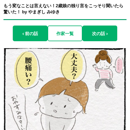
もう変なことは言えない！2歳娘の独り言をこっそり聞いたら
驚いた！ by やまぎし みゆき
‹ 前の話
作家一覧
次の話 ›