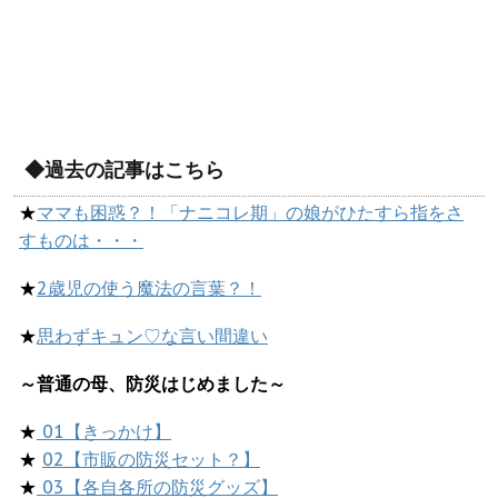
◆過去の記事はこちら
★
ママも困惑？！「ナニコレ期」の娘がひたすら指をさ
すものは・・・
★
2歳児の使う魔法の言葉？！
★
思わずキュン♡な言い間違い
～普通の母、防災はじめました～
★
01【きっかけ】
★
02【市販の防災セット？】
★
03【各自各所の防災グッズ】