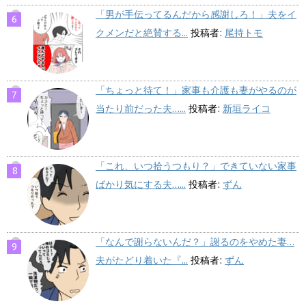
「男が手伝ってるんだから感謝しろ！」夫をイ
クメンだと絶賛する...
投稿者:
尾持トモ
「ちょっと待て！」家事も介護も妻がやるのが
当たり前だった夫…...
投稿者:
新垣ライコ
「これ、いつ拾うつもり？」できていない家事
ばかり気にする夫…...
投稿者:
ずん
「なんで謝らないんだ？」謝るのをやめた妻…
夫がたどり着いた『...
投稿者:
ずん