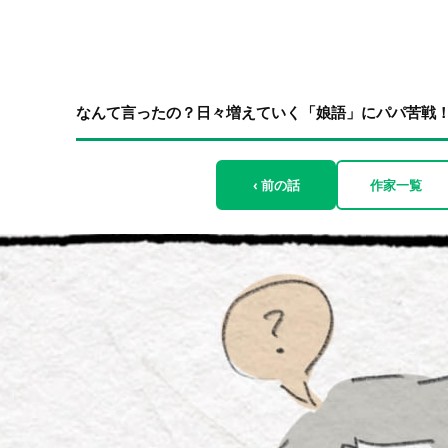
なんて言ったの？日々増えていく「娘語」にパパ苦戦！ b
‹ 前の話
作家一覧