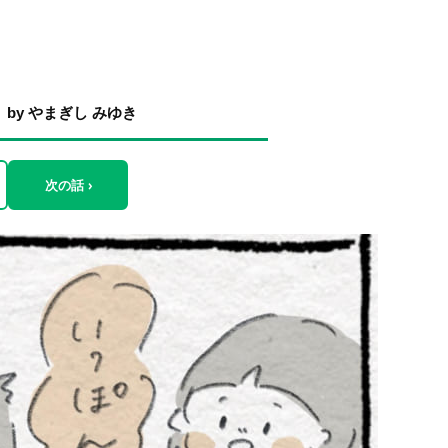
y やまぎし みゆき
次の話 ›