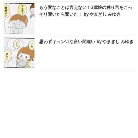
もう変なことは言えない！2歳娘の独り言をこっ
そり聞いたら驚いた！ by やまぎし みゆき
思わずキュン♡な言い間違い by やまぎし みゆき