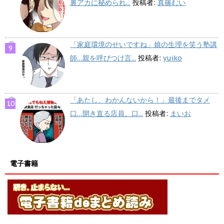
裏アカに秘められ...
投稿者:
真篠むい
「家庭環境のせいですね」娘の生理を笑う塾講
師…親を呼びつけ言...
投稿者:
yuiko
「あたし、わかんないから！」最後までタメ
口…開き直る店員。口...
投稿者:
まいお
電子書籍