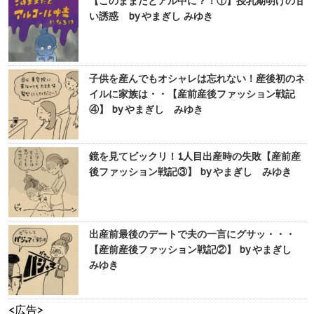
【このままだとアル中に？！①】授乳期明けの甘
い誘惑 by やまぎし みゆき
子供を産んでもオシャレは忘れない！産後初のネ
イルに家族は・・【産前産後ファッション戦記
④】 by やまぎし みゆき
鏡を見てビックリ！1人目出産時の失敗【産前産
後ファッション戦記③】 by やまぎし みゆき
出産前最後のデートで夫の一言にグサッ・・・
【産前産後ファッション戦記②】 by やまぎし
みゆき
<広告>