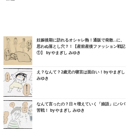
妊娠後期に訪れるオシャレ熱！通販で発散…に、
思わぬ落とし穴？！【産前産後ファッション戦記
①】 by やまぎし みゆき
え？なんて？2歳児の寝言は面白い！by やまぎし
みゆき
なんて言ったの？日々増えていく「娘語」にパパ
苦戦！ by やまぎし みゆき