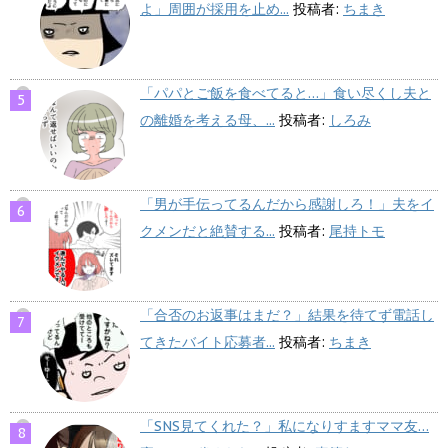
よ」周囲が採用を止め...
投稿者:
ちまき
「パパとご飯を食べてると…」食い尽くし夫と
の離婚を考える母、...
投稿者:
しろみ
「男が手伝ってるんだから感謝しろ！」夫をイ
クメンだと絶賛する...
投稿者:
尾持トモ
「合否のお返事はまだ？」結果を待てず電話し
てきたバイト応募者...
投稿者:
ちまき
「SNS見てくれた？」私になりすますママ友…