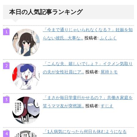
本日の人気記事ランキング
「今まで通りじゃいられなくなる？」妊娠を知
らない彼氏…大事な...
投稿者:
ふくふく
「こんな夫、嬉しいでしょ？」イクメン気取り
の夫が女性社員にア...
投稿者:
尾持トモ
「まさか毎日学童行かせるの？」共働き家庭を
笑うママ友が突然謝...
投稿者:
すじえ
「1人病気になったら何日も休むようになる