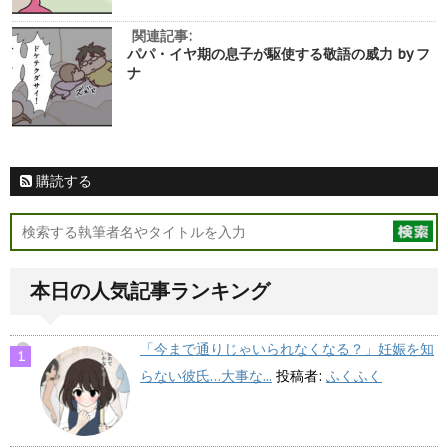
関連記事:
パパ・イヤ期の息子が駆使する敬語の威力 by フ
ナ
購読する
本日の人気記事ランキング
「今まで通りじゃいられなくなる？」妊娠を知
らない彼氏…大事な...
投稿者:
ふくふく