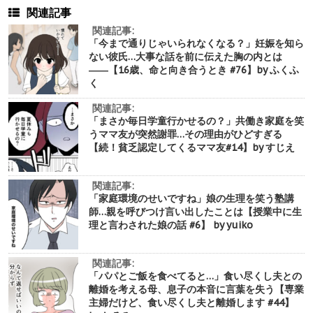
関連記事
関連記事:
「今まで通りじゃいられなくなる？」妊娠を知ら
ない彼氏…大事な話を前に伝えた胸の内とは
――【16歳、命と向き合うとき #76】by ふくふ
く
関連記事:
「まさか毎日学童行かせるの？」共働き家庭を笑
うママ友が突然謝罪…その理由がひどすぎる
【続！貧乏認定してくるママ友#14】by すじえ
関連記事:
「家庭環境のせいですね」娘の生理を笑う塾講
師…親を呼びつけ言い出したことは【授業中に生
理と言わされた娘の話 #6】 by yuiko
関連記事:
「パパとご飯を食べてると…」食い尽くし夫との
離婚を考える母、息子の本音に言葉を失う【専業
主婦だけど、食い尽くし夫と離婚します #44】