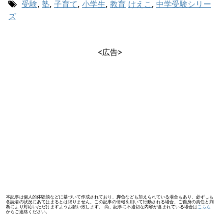
受験
,
塾
,
子育て
,
小学生
,
教育
けえこ
,
中学受験シリー
ズ
<広告>
本記事は個人的体験談などに基づいて作成されており、脚色なども加えられている場合もあり、必ずしも
各読者の状況にあてはまるとは限りません。この記事の情報を用いて行動される場合、ご自身の責任と判
断により対応いただけますようお願い致します。 尚、記事に不適切な内容が含まれている場合は
こちら
からご連絡ください。