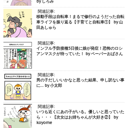
by しろみ
関連記事:
移動手段は自転車！まるで修行のようだった自転
車ライフを振り返る【子育てと自転車①】 by 山
田あしゅら
関連記事:
インフル予防接種5日後に娘が発症！恐怖のロシ
アンマスクが待っていた！ by ペーパーおばさん
関連記事:
男の子だしいいかなと思った結果、申し訳ない事
に… by 小太郎
関連記事:
いつも近くにあの子がいる。優しいと思っていた
ら・・・【次女はお姉ちゃんが大好き②】 by
koyome