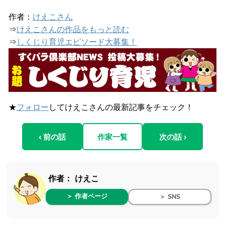
作者：
けえこさん
⇒
けえこさんの作品をもっと読む
⇒
しくじり育児エピソード大募集！
★
フォロー
してけえこさんの最新記事をチェック！
‹ 前の話
作家一覧
次の話 ›
作者：
けえこ
＞ 作者ページ
＞ SNS