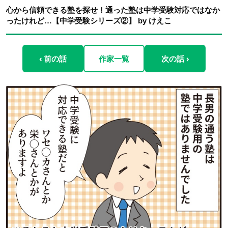
心から信頼できる塾を探せ！通った塾は中学受験対応ではなか
ったけれど…【中学受験シリーズ②】 by けえこ
‹ 前の話
作家一覧
次の話 ›