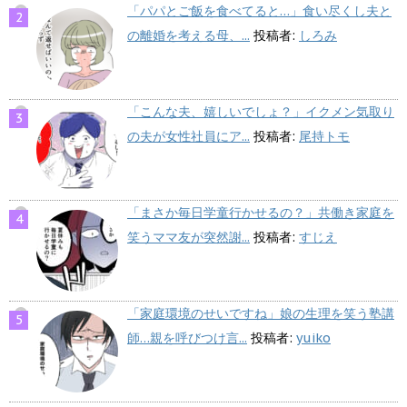
「パパとご飯を食べてると…」食い尽くし夫と
の離婚を考える母、...
投稿者:
しろみ
「こんな夫、嬉しいでしょ？」イクメン気取り
の夫が女性社員にア...
投稿者:
尾持トモ
「まさか毎日学童行かせるの？」共働き家庭を
笑うママ友が突然謝...
投稿者:
すじえ
「家庭環境のせいですね」娘の生理を笑う塾講
師…親を呼びつけ言...
投稿者:
yuiko