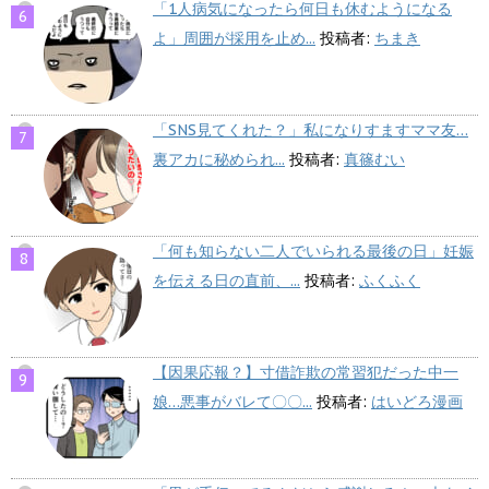
「1人病気になったら何日も休むようになる
よ」周囲が採用を止め...
投稿者:
ちまき
「SNS見てくれた？」私になりすますママ友…
裏アカに秘められ...
投稿者:
真篠むい
「何も知らない二人でいられる最後の日」妊娠
を伝える日の直前、...
投稿者:
ふくふく
【因果応報？】寸借詐欺の常習犯だった中一
娘…悪事がバレて〇〇...
投稿者:
はいどろ漫画