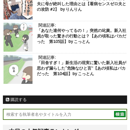
夫に母が絶叫した理由とは【看病センスゼロ夫と
の攻防 #2】 by りんりん
関連記事:
「あなた達何やってるの！」突然の叱責。新入社
員が取った驚きの行動とは？【あの頃私はバカだ
った 第105話】by こっとん
関連記事:
「田舎すぎ！」新生活の現実に驚いた新入社員が
思わず漏らした“危険なひと言”【あの頃私はバカ
だった 第104話】by こっとん
購読する