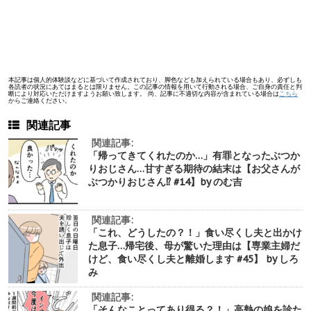
本記事は個人的体験談などに基づいて作成されており、脚色なども加えられている場合もあり、必ずしも
各読者の状況にあてはまるとは限りません。この記事の情報を用いて行動される場合、ご自身の責任と判
断により対応いただけますようお願い致します。 尚、記事に不適切な内容が含まれている場合は
こちら
からご連絡ください。
関連記事
関連記事:
「帰ってきてくれたのか…」有罪となったぶつか
りおじさん…甘すぎる期待の結末は【お父さんが
ぶつかりおじさん⁉︎ #14】by のむ吉
関連記事:
「これ、どうしたの？！」食い尽くし夫と出かけ
た息子…帰宅後、母が驚いた理由は【専業主婦だ
けど、食い尽くし夫と離婚します #45】 by しろ
み
関連記事:
「そんなことってあり得る？！」高熱の娘を診た