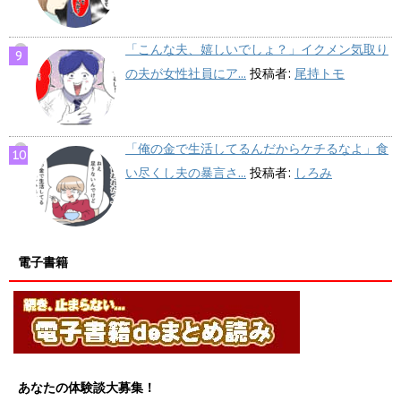
「こんな夫、嬉しいでしょ？」イクメン気取り
の夫が女性社員にア...
投稿者:
尾持トモ
「俺の金で生活してるんだからケチるなよ」食
い尽くし夫の暴言さ...
投稿者:
しろみ
電子書籍
あなたの体験談大募集！