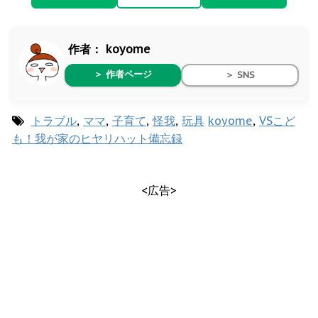
作者：
koyome
＞ 作者ページ
＞ SNS
トラブル
,
ママ
,
子育て
,
怪我
,
玩具
koyome
,
VSこど
も！我が家のヒヤリハット備忘録
<広告>