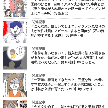
医師のひと言…自称イクメン夫が驚いた事実とは
【妻と身体が入れ替わった話ー俺ってイクメンだ
よね？ー#46】by あおば
関連記事:
「こんな夫、嬉しいでしょ？」イクメン気取りの
夫が女性社員にアピール…すると同僚が【私の義
母が神すぎる！ #29】 by 尾持トモ
関連記事:
「名前を言いなさい！」新入社員に怒りが湧きあ
がるなか、母が思い出した“あの人の言葉”【あの
頃私はバカだった 第106話】by こっとん
関連記事:
「一張羅に着替えてきたの？」完璧な装いの母に
ママ友の様子が一変…すぐさま子供に聞いたこと
は【私は立派に育てたい #10】by シオリ
関連記事:
「今すぐやめて！」冷やせば下がると笑顔で話す