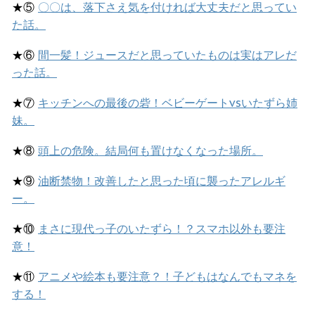
★⑤
〇〇は、落下さえ気を付ければ大丈夫だと思ってい
た話。
★⑥
間一髪！ジュースだと思っていたものは実はアレだ
った話。
★⑦
キッチンへの最後の砦！ベビーゲートvsいたずら姉
妹。
★⑧
頭上の危険。結局何も置けなくなった場所。
★⑨
油断禁物！改善したと思った頃に襲ったアレルギ
ー。
★⑩
まさに現代っ子のいたずら！？スマホ以外も要注
意！
★⑪
アニメや絵本も要注意？！子どもはなんでもマネを
する！