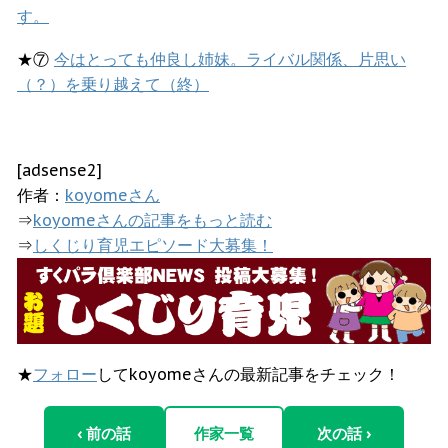
す。
★⑦
今はとっても仲良し姉妹。ライバル関係、片思い
（？）を乗り越えて（終）
[adsense2]
作者：
koyomeさん
⇒
koyomeさんの記事をもっと読む
⇒
しくじり育児エピソード大募集！
★
フォロー
してkoyomeさんの最新記事をチェック！
‹ 前の話
作家一覧
次の話 ›