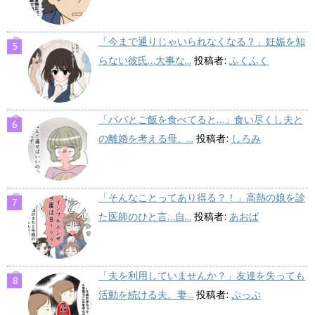
「今まで通りじゃいられなくなる？」妊娠を知
らない彼氏…大事な...
投稿者:
ふくふく
「パパとご飯を食べてると…」食い尽くし夫と
の離婚を考える母、...
投稿者:
しろみ
「そんなことってあり得る？！」高熱の娘を診
た医師のひと言…自...
投稿者:
あおば
「夫を利用していませんか？」友達を失っても
活動を続ける夫。妻...
投稿者:
ぷっぷ