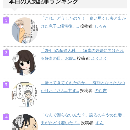
本日の人気記事ランキング
「これ、どうしたの？！」食い尽くし夫と出か
けた息子…帰宅後、...
投稿者:
しろみ
「2回目の産婦人科…」16歳の妊婦に向けられ
る好奇の目。お腹...
投稿者:
ふくふく
「帰ってきてくれたのか…」有罪となったぶつ
かりおじさん…甘す...
投稿者:
のむ吉
「なんで謝らないんだ？」謝るのをやめた妻…
夫がたどり着いた『...
投稿者:
ずん