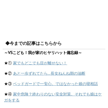
◆今までの記事はこちらから
～VSこども！我が家のヒヤリハット備忘録～
★①
家でもどこでも目が離せない！
★②
あと一歩ずれてたら…長女ねんね期の油断
★③
ベッドガードで一安心。ではなかった娘の寝相話
★④
家中危険？終わりのない安全対策。それでも娘はケ
ガをする