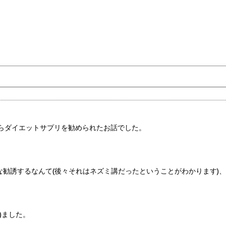
らダイエットサプリを勧められたお話でした。
な勧誘するなんて(後々それはネズミ講だったということがわかります)
)ました。