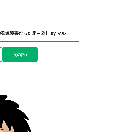
達障害だった兄～②】 by マル
次の話 ›