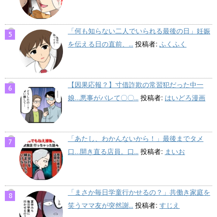
「何も知らない二人でいられる最後の日」妊娠
を伝える日の直前、...
投稿者:
ふくふく
【因果応報？】寸借詐欺の常習犯だった中一
娘…悪事がバレて〇〇...
投稿者:
はいどろ漫画
「あたし、わかんないから！」最後までタメ
口…開き直る店員。口...
投稿者:
まいお
「まさか毎日学童行かせるの？」共働き家庭を
笑うママ友が突然謝...
投稿者:
すじえ