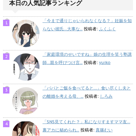
本日の人気記事ランキング
「今まで通りじゃいられなくなる？」妊娠を知
らない彼氏…大事な...
投稿者:
ふくふく
「家庭環境のせいですね」娘の生理を笑う塾講
師…親を呼びつけ言...
投稿者:
yuiko
「パパとご飯を食べてると…」食い尽くし夫と
の離婚を考える母、...
投稿者:
しろみ
「SNS見てくれた？」私になりすますママ友…
裏アカに秘められ...
投稿者:
真篠むい