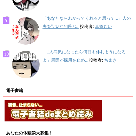
「あなたならわかってくれると思って…」人の
夫を“パパ”と呼ぶ...
投稿者:
真篠むい
「1人病気になったら何日も休むようになる
よ」周囲が採用を止め...
投稿者:
ちまき
電子書籍
あなたの体験談大募集！