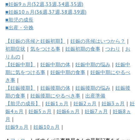
■妊娠9ヵ月(32週,33週,34週,35週)
■妊娠10ヵ月(36週,37週,38週,39週)
■胎児の成長
■出産・分娩
【妊娠の兆候と妊娠初期】
｜
妊娠の兆候はいつから？
｜
初期症状
｜
気をつける事
｜
妊娠初期の食事
｜
つわり
｜
お
りもの
｜
【妊娠中期】
｜
妊娠中期の体
｜
妊娠中期の悩み
｜
妊娠中
期に気をつける事
｜
妊娠中期の食事
｜
妊娠中期にやるべ
き事
｜
【妊娠後期】
｜
妊娠後期の体
｜
妊娠後期の悩み
｜
妊娠後
期の食事
｜
妊娠後期にやるべき事
｜
出産準備
【胎児の成長】
｜
妊娠1ヵ月
｜
妊娠2ヵ月
｜
妊娠3ヵ月
｜
妊
娠4ヵ月
｜
妊娠5ヵ月
｜
妊娠6ヵ月
｜
妊娠7ヵ月
｜
妊娠8ヵ
月
｜
妊娠9ヵ月
｜
妊娠10ヵ月
｜