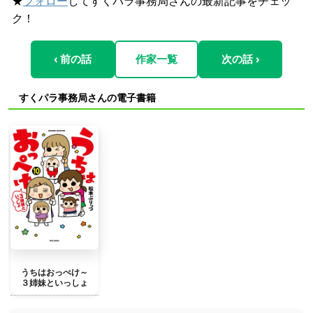
★
フォロー
してすくパラ事務局さんの最新記事をチェッ
ク！
‹ 前の話
作家一覧
次の話 ›
すくパラ事務局さんの電子書籍
うちはおっぺけ～
３姉妹といっしょ