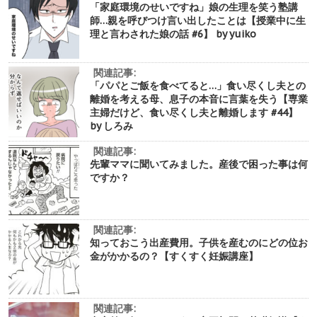
「家庭環境のせいですね」娘の生理を笑う塾講
師…親を呼びつけ言い出したことは【授業中に生
理と言わされた娘の話 #6】 by yuiko
関連記事:
「パパとご飯を食べてると…」食い尽くし夫との
離婚を考える母、息子の本音に言葉を失う【専業
主婦だけど、食い尽くし夫と離婚します #44】
by しろみ
関連記事:
先輩ママに聞いてみました。産後で困った事は何
ですか？
関連記事:
知っておこう出産費用。子供を産むのにどの位お
金がかかるの？【すくすく妊娠講座】
関連記事: