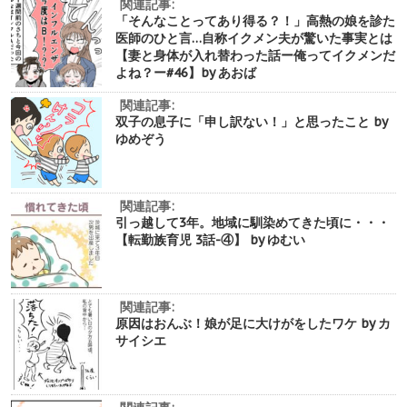
関連記事:
「そんなことってあり得る？！」高熱の娘を診た
医師のひと言…自称イクメン夫が驚いた事実とは
【妻と身体が入れ替わった話ー俺ってイクメンだ
よね？ー#46】by あおば
関連記事:
双子の息子に「申し訳ない！」と思ったこと by
ゆめぞう
関連記事:
引っ越して3年。地域に馴染めてきた頃に・・・
【転勤族育児 3話-④】 by ゆむい
関連記事:
原因はおんぶ！娘が足に大けがをしたワケ by カ
サイシエ