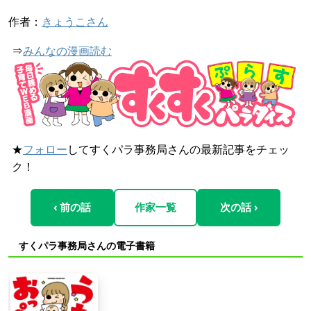
作者：
きょうこさん
⇒
みんなの漫画読む
★
フォロー
してすくパラ事務局さんの最新記事をチェッ
ク！
‹ 前の話
作家一覧
次の話 ›
すくパラ事務局さんの電子書籍