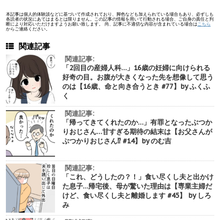
本記事は個人的体験談などに基づいて作成されており、脚色なども加えられている場合もあり、必ずしも
各読者の状況にあてはまるとは限りません。この記事の情報を用いて行動される場合、ご自身の責任と判
断により対応いただけますようお願い致します。 尚、記事に不適切な内容が含まれている場合は
こちら
からご連絡ください。
関連記事
関連記事:
「2回目の産婦人科…」16歳の妊婦に向けられる
好奇の目。お腹が大きくなった先を想像して思う
のは【16歳、命と向き合うとき #77】by ふくふ
く
関連記事:
「帰ってきてくれたのか…」有罪となったぶつか
りおじさん…甘すぎる期待の結末は【お父さんが
ぶつかりおじさん⁉︎ #14】by のむ吉
関連記事:
「これ、どうしたの？！」食い尽くし夫と出かけ
た息子…帰宅後、母が驚いた理由は【専業主婦だ
けど、食い尽くし夫と離婚します #45】 by しろ
み