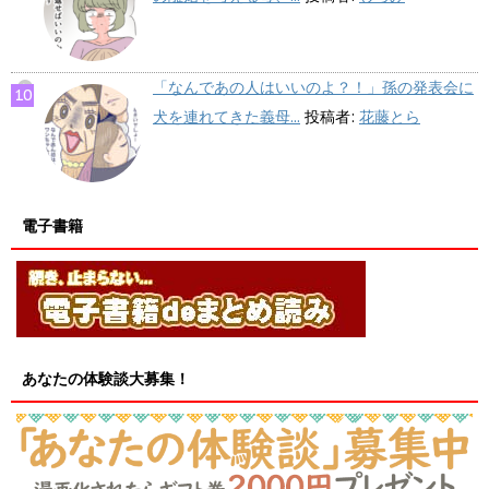
「なんであの人はいいのよ？！」孫の発表会に
犬を連れてきた義母...
投稿者:
花藤とら
電子書籍
あなたの体験談大募集！