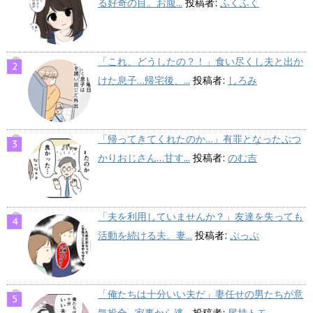
る好奇の目。お腹...
投稿者:
ふくふく
「これ、どうしたの？！」食い尽くし夫と出か
けた息子…帰宅後、...
投稿者:
しろみ
「帰ってきてくれたのか…」有罪となったぶつ
かりおじさん…甘す...
投稿者:
のむ吉
「夫を利用していませんか？」友達を失っても
活動を続ける夫。妻...
投稿者:
ぷっぷ
「俺たちは十分いい夫だ」妻任せの男たちが意