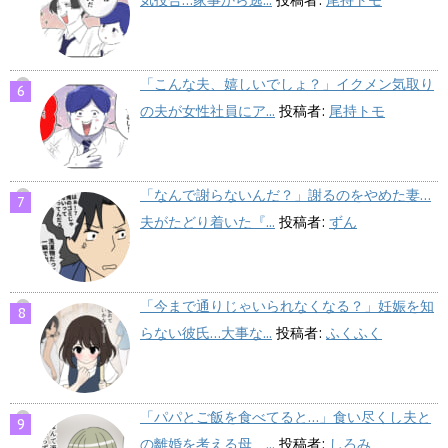
気投合…家事から逃...
投稿者:
尾持トモ
「こんな夫、嬉しいでしょ？」イクメン気取り
の夫が女性社員にア...
投稿者:
尾持トモ
「なんで謝らないんだ？」謝るのをやめた妻…
夫がたどり着いた『...
投稿者:
ずん
「今まで通りじゃいられなくなる？」妊娠を知
らない彼氏…大事な...
投稿者:
ふくふく
「パパとご飯を食べてると…」食い尽くし夫と
の離婚を考える母、...
投稿者:
しろみ