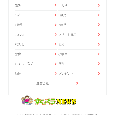
妊娠
つわり
出産
0歳児
1歳児
2歳児
おむつ
沐浴・お風呂
離乳食
幼児
教育
小学生
しくじり育児
旦那
動物
プレゼント
運営会社
Copyright© すくパラNEWS , 2026 All Rights Reserved.