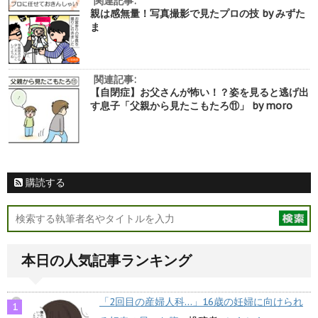
関連記事:
親は感無量！写真撮影で見たプロの技 by みずた
ま
関連記事:
【自閉症】お父さんが怖い！？姿を見ると逃げ出
す息子「父親から見たこもたろ⑪」 by moro
購読する
本日の人気記事ランキング
「2回目の産婦人科…」16歳の妊婦に向けられ