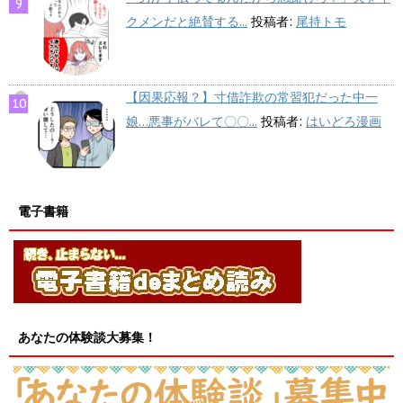
クメンだと絶賛する...
投稿者:
尾持トモ
【因果応報？】寸借詐欺の常習犯だった中一
娘…悪事がバレて〇〇...
投稿者:
はいどろ漫画
電子書籍
あなたの体験談大募集！