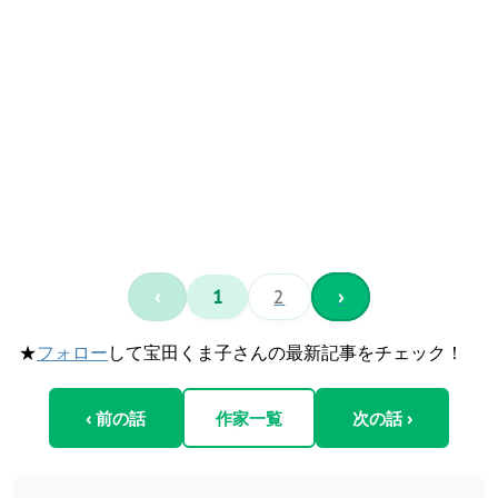
‹
1
2
›
★
フォロー
して宝田くま子さんの最新記事をチェック！
‹ 前の話
作家一覧
次の話 ›