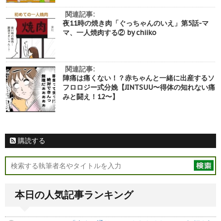
関連記事:
夜11時の焼き肉「ぐっちゃんのいえ」第5話-マ
マ、一人焼肉する② by chiiko
関連記事:
陣痛は痛くない！？赤ちゃんと一緒に出産するソ
フロロジー式分娩【JINTSUU〜得体の知れない痛
みと闘え！12〜】
購読する
本日の人気記事ランキング