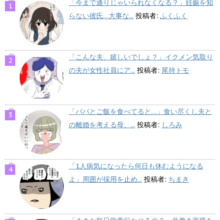
「今まで通りじゃいられなくなる？」妊娠を知
らない彼氏…大事な...
投稿者:
ふくふく
「こんな夫、嬉しいでしょ？」イクメン気取り
の夫が女性社員にア...
投稿者:
尾持トモ
「パパとご飯を食べてると…」食い尽くし夫と
の離婚を考える母、...
投稿者:
しろみ
「1人病気になったら何日も休むようになる
よ」周囲が採用を止め...
投稿者:
ちまき