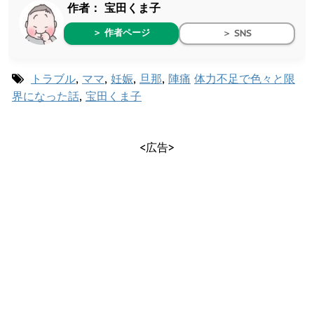
作者：
宝田くま子
＞ 作者ページ
＞ SNS
トラブル
,
ママ
,
妊娠
,
旦那
,
陣痛
体力不足で色々と限
界になった話
,
宝田くま子
<広告>