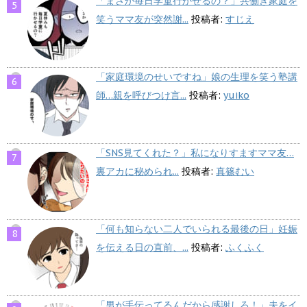
「まさか毎日学童行かせるの？」共働き家庭を
笑うママ友が突然謝...
投稿者:
すじえ
「家庭環境のせいですね」娘の生理を笑う塾講
師…親を呼びつけ言...
投稿者:
yuiko
「SNS見てくれた？」私になりすますママ友…
裏アカに秘められ...
投稿者:
真篠むい
「何も知らない二人でいられる最後の日」妊娠
を伝える日の直前、...
投稿者:
ふくふく
「男が手伝ってるんだから感謝しろ！」夫をイ