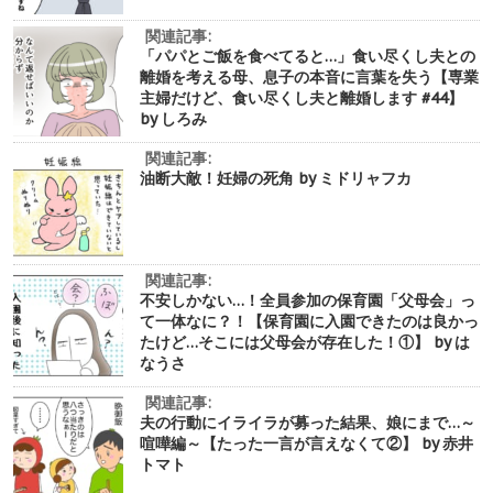
関連記事:
「パパとご飯を食べてると…」食い尽くし夫との
離婚を考える母、息子の本音に言葉を失う【専業
主婦だけど、食い尽くし夫と離婚します #44】
by しろみ
関連記事:
油断大敵！妊婦の死角 by ミドリャフカ
関連記事:
不安しかない…！全員参加の保育園「父母会」っ
て一体なに？！【保育園に入園できたのは良かっ
たけど…そこには父母会が存在した！①】 by は
なうさ
関連記事:
夫の行動にイライラが募った結果、娘にまで…～
喧嘩編～【たった一言が言えなくて②】 by 赤井
トマト