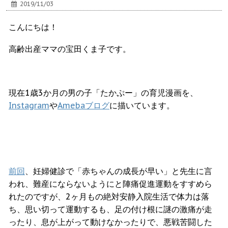
2019/11/03
こんにちは！
高齢出産ママの宝田くま子です。
現在1歳3か月の男の子「たかぷー」の育児漫画を、
Instagram
や
Amebaブログ
に描いています。
前回
、妊婦健診で「赤ちゃんの成長が早い」と先生に言
われ、難産にならないようにと陣痛促進運動をすすめら
れたのですが、2ヶ月もの絶対安静入院生活で体力は落
ち、思い切って運動するも、足の付け根に謎の激痛が走
ったり、息が上がって動けなかったりで、悪戦苦闘した