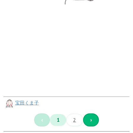
宝田くま子
‹
1
2
›