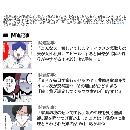
本記事は個人的体験談などに基づいて作成されており、脚色なども加えられている場合もあり、必ずしも
各読者の状況にあてはまるとは限りません。この記事の情報を用いて行動される場合、ご自身の責任と判
断により対応いただけますようお願い致します。 尚、記事に不適切な内容が含まれている場合は
こちら
からご連絡ください。
関連記事
関連記事:
「こんな夫、嬉しいでしょ？」イクメン気取りの
夫が女性社員にアピール…すると同僚が【私の義
母が神すぎる！ #29】 by 尾持トモ
関連記事:
「まさか毎日学童行かせるの？」共働き家庭を笑
うママ友が突然謝罪…その理由がひどすぎる
【続！貧乏認定してくるママ友#14】by すじえ
関連記事:
「家庭環境のせいですね」娘の生理を笑う塾講
師…親を呼びつけ言い出したことは【授業中に生
理と言わされた娘の話 #6】 by yuiko