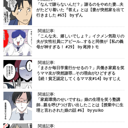
「なんで謝らないんだ？」謝るのをやめた妻…夫
がたどり着いた『答え』とは【妻が突然家を出て
行きました #65】 by ずん
関連記事:
「こんな夫、嬉しいでしょ？」イクメン気取りの
夫が女性社員にアピール…すると同僚が【私の義
母が神すぎる！ #29】 by 尾持トモ
関連記事:
「まさか毎日学童行かせるの？」共働き家庭を笑
うママ友が突然謝罪…その理由がひどすぎる
【続！貧乏認定してくるママ友#14】by すじえ
関連記事:
「家庭環境のせいですね」娘の生理を笑う塾講
師…親を呼びつけ言い出したことは【授業中に生
理と言わされた娘の話 #6】 by yuiko
関連記事: