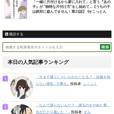
「一緒に片付けるから家に入れて」と言う『あの
子』が “独特な片付け方”をし始めて…【うちの子
は絶対に盗んでません！第21話】 by こっとん
購読する
本日の人気記事ランキング
「今まで通りじゃいられなくなる？」妊娠を知
らない彼氏…大事な...
投稿者:
ふくふく
「なんで謝らないんだ？」謝るのをやめた妻…
夫がたどり着いた『...
投稿者:
ずん