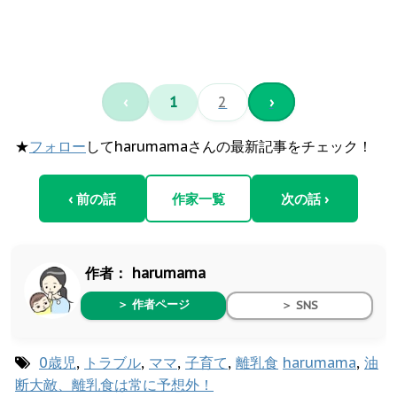
‹
1
2
›
★
フォロー
してharumamaさんの最新記事をチェック！
‹ 前の話
作家一覧
次の話 ›
作者：
harumama
＞ 作者ページ
＞ SNS
0歳児
,
トラブル
,
ママ
,
子育て
,
離乳食
harumama
,
油
断大敵、離乳食は常に予想外！