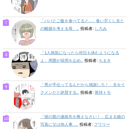
「パパとご飯を食べてると…」食い尽くし夫と
の離婚を考える母、...
投稿者:
しろみ
「1人病気になったら何日も休むようになる
よ」周囲が採用を止め...
投稿者:
ちまき
「男が手伝ってるんだから感謝しろ！」夫をイ
クメンだと絶賛する...
投稿者:
尾持トモ
「彼の親の連絡先を教えなさい！」広まる娘の
写真に父は他人事…...
投稿者:
フワリー