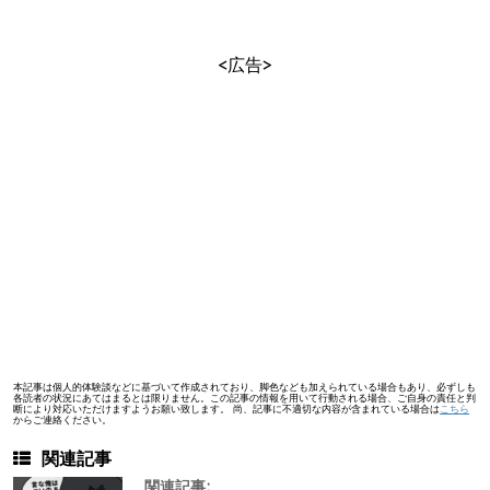
<広告>
本記事は個人的体験談などに基づいて作成されており、脚色なども加えられている場合もあり、必ずしも
各読者の状況にあてはまるとは限りません。この記事の情報を用いて行動される場合、ご自身の責任と判
断により対応いただけますようお願い致します。 尚、記事に不適切な内容が含まれている場合は
こちら
からご連絡ください。
関連記事
関連記事: