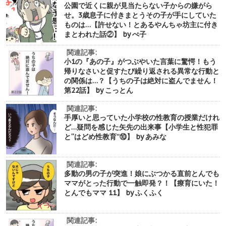
公園で近くに親が見当たらない子からの嫌がら
せ。3歳息子に付きまとうその子が手にしていた
ものは…【許せない！とあるやんちゃ坊主に付き
まとわれた話②】 by ぺ子
関連記事:
小1の『あの子』がつぶやいた言葉に驚愕！もう
帰りなさいと促すたび繰り返される異常な行動と
の関係は…？【うちの子は絶対に盗んでません！
第22話】 by こっとん
関連記事:
手厚いと思っていた小学校の性教育の授業だけれ
ど…疑問を感じた矢先の出来事【小学生と性犯罪
と“はどめ性教育”⑩】 by あみな
関連記事:
多動の男の子が突進！娘にぶつかる直前とんでも
ママがとった行動で一触即発？！【療育にいた！
とんでもママ 11】 by ふくふく
関連記事: