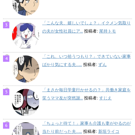
「こんな夫、嬉しいでしょ？」イクメン気取り
の夫が女性社員にア...
投稿者:
尾持トモ
「これ、いつ拾うつもり？」できていない家事
ばかり気にする夫…...
投稿者:
ずん
「まさか毎日学童行かせるの？」共働き家庭を
笑うママ友が突然謝...
投稿者:
すじえ
「ちょっと待て！」家事も介護も妻がやるのが
当たり前だった夫…...
投稿者:
新垣ライコ