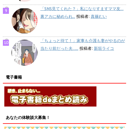
「SNS見てくれた？」私になりすますママ友…
裏アカに秘められ...
投稿者:
真篠むい
「ちょっと待て！」家事も介護も妻がやるのが
当たり前だった夫…...
投稿者:
新垣ライコ
電子書籍
あなたの体験談大募集！