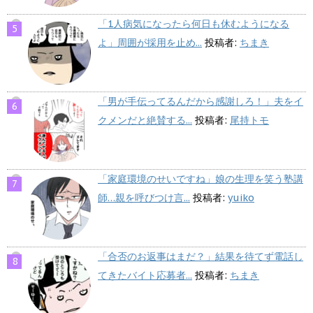
「1人病気になったら何日も休むようになる
よ」周囲が採用を止め...
投稿者:
ちまき
「男が手伝ってるんだから感謝しろ！」夫をイ
クメンだと絶賛する...
投稿者:
尾持トモ
「家庭環境のせいですね」娘の生理を笑う塾講
師…親を呼びつけ言...
投稿者:
yuiko
「合否のお返事はまだ？」結果を待てず電話し
てきたバイト応募者...
投稿者:
ちまき