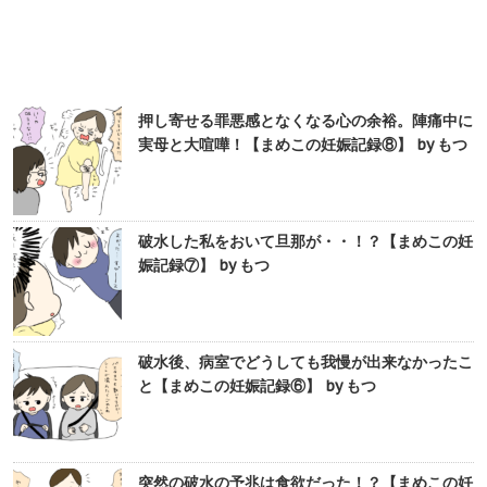
押し寄せる罪悪感となくなる心の余裕。陣痛中に
実母と大喧嘩！【まめこの妊娠記録⑧】 by もつ
破水した私をおいて旦那が・・！？【まめこの妊
娠記録⑦】 by もつ
破水後、病室でどうしても我慢が出来なかったこ
と【まめこの妊娠記録⑥】 by もつ
突然の破水の予兆は食欲だった！？【まめこの妊