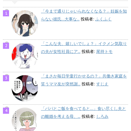
「今まで通りじゃいられなくなる？」妊娠を知
らない彼氏…大事な...
投稿者:
ふくふく
「こんな夫、嬉しいでしょ？」イクメン気取り
の夫が女性社員にア...
投稿者:
尾持トモ
「まさか毎日学童行かせるの？」共働き家庭を
笑うママ友が突然謝...
投稿者:
すじえ
「パパとご飯を食べてると…」食い尽くし夫と
の離婚を考える母、...
投稿者:
しろみ