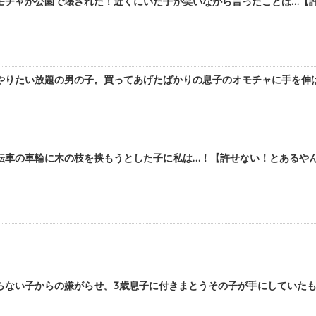
モチャが公園で壊された！近くにいた子が笑いながら言ったことは…【許
やりたい放題の男の子。買ってあげたばかりの息子のオモチャに手を伸
転車の車輪に木の枝を挟もうとした子に私は…！【許せない！とあるやんち
らない子からの嫌がらせ。3歳息子に付きまとうその子が手にしていたも