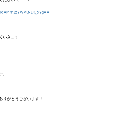
gshid=MmIzYWVlNDQ5Yg==
ていきます！
す。
ありがとうございます！