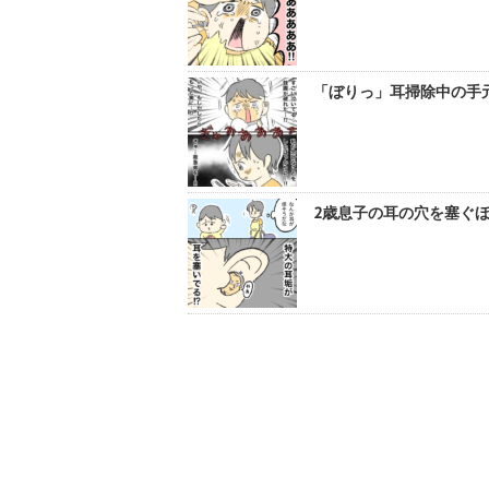
「ぼりっ」耳掃除中の手元
2歳息子の耳の穴を塞ぐほ