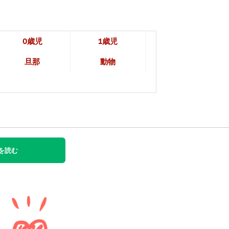
0歳児
1歳児
旦那
動物
を読む