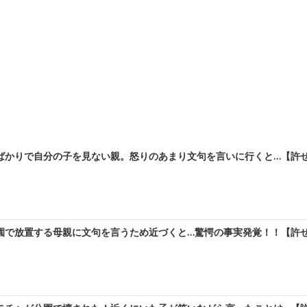
ばかりで自分の子を見ない親。怒りのあまり文句を言いに行くと…【許
園で放置する母親に文句を言うため近づくと…驚愕の事実発覚！！【許せ