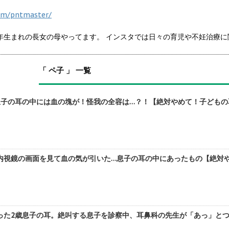
om/pntmaster/
21年生まれの長女の母やってます。 インスタでは日々の育児や不妊治療
「 ペ子 」 一覧
子の耳の中には血の塊が！怪我の全容は…？！【絶対やめて！子どもの耳
内視鏡の画面を見て血の気が引いた…息子の耳の中にあったもの【絶対やめ
た2歳息子の耳。絶叫する息子を診察中、耳鼻科の先生が「あっ」とつぶ