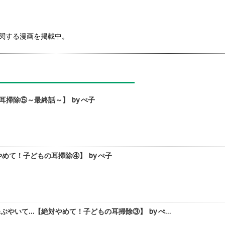
に関する漫画を掲載中。
掃除⑤～最終話～】 by ぺ子
て！子どもの耳掃除④】 by ぺ子
やいて…【絶対やめて！子どもの耳掃除③】 by ぺ…