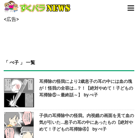
<広告>
「 ぺ子 」 一覧
耳掃除の怪我により2歳息子の耳の中には血の塊
が！怪我の全容は…？！【絶対やめて！子どもの
耳掃除⑤～最終話～】 by ぺ子
子供の耳掃除中の怪我。内視鏡の画面を見て血の
気が引いた…息子の耳の中にあったもの【絶対や
めて！子どもの耳掃除④】 by ぺ子