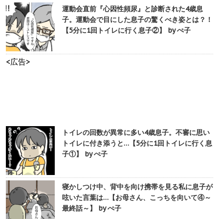
運動会直前『心因性頻尿』と診断された4歳息
子。運動会で目にした息子の驚くべき姿とは？！
【5分に1回トイレに行く息子②】 by ぺ子
<広告>
トイレの回数が異常に多い4歳息子。不審に思い
トイレに付き添うと…【5分に1回トイレに行く息
子①】 by ぺ子
寝かしつけ中、背中を向け携帯を見る私に息子が
呟いた言葉は…【お母さん、こっちを向いて④～
最終話～】 by ぺ子