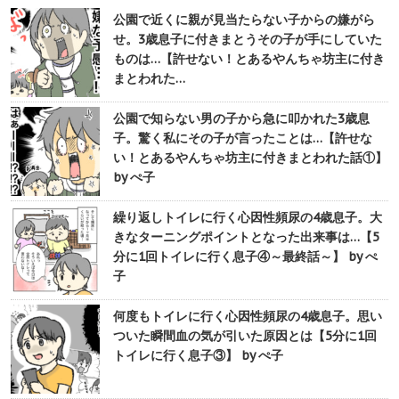
公園で近くに親が見当たらない子からの嫌がら
せ。3歳息子に付きまとうその子が手にしていた
ものは…【許せない！とあるやんちゃ坊主に付き
まとわれた…
公園で知らない男の子から急に叩かれた3歳息
子。驚く私にその子が言ったことは…【許せな
い！とあるやんちゃ坊主に付きまとわれた話①】
by ぺ子
繰り返しトイレに行く心因性頻尿の4歳息子。大
きなターニングポイントとなった出来事は…【5
分に1回トイレに行く息子④～最終話～】 by ぺ
子
何度もトイレに行く心因性頻尿の4歳息子。思い
ついた瞬間血の気が引いた原因とは【5分に1回
トイレに行く息子③】 by ぺ子