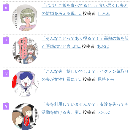
「パパとご飯を食べてると…」食い尽くし夫と
の離婚を考える母、...
投稿者:
しろみ
「そんなことってあり得る？！」高熱の娘を診
た医師のひと言…自...
投稿者:
あおば
「こんな夫、嬉しいでしょ？」イクメン気取り
の夫が女性社員にア...
投稿者:
尾持トモ
「夫を利用していませんか？」友達を失っても
活動を続ける夫。妻...
投稿者:
ぷっぷ