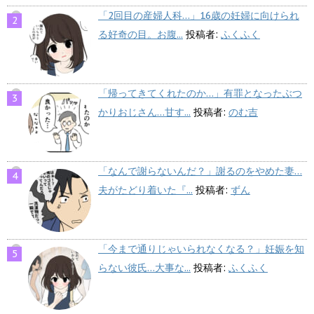
「2回目の産婦人科…」16歳の妊婦に向けられ
る好奇の目。お腹...
投稿者:
ふくふく
「帰ってきてくれたのか…」有罪となったぶつ
かりおじさん…甘す...
投稿者:
のむ吉
「なんで謝らないんだ？」謝るのをやめた妻…
夫がたどり着いた『...
投稿者:
ずん
「今まで通りじゃいられなくなる？」妊娠を知
らない彼氏…大事な...
投稿者:
ふくふく