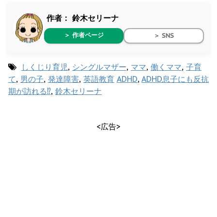
作者：
鈴木セリーナ
＞ 作者ページ
＞ SNS
しくじり育児
,
シングルマザー
,
ママ
,
働くママ
,
子育
て
,
男の子
,
発達障害
,
英語教育
ADHD
,
ADHD息子にも反抗
期が訪れる⁉︎
,
鈴木セリーナ
<広告>