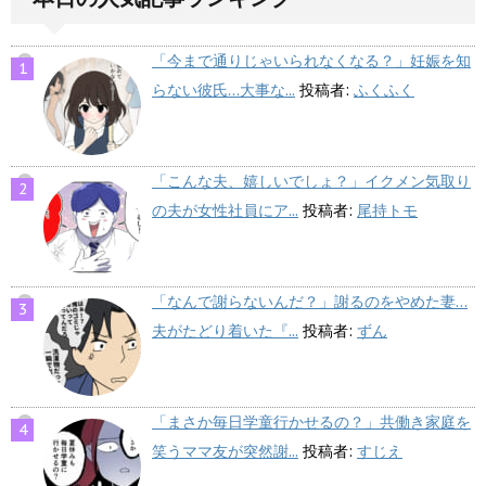
「今まで通りじゃいられなくなる？」妊娠を知
らない彼氏…大事な...
投稿者:
ふくふく
「こんな夫、嬉しいでしょ？」イクメン気取り
の夫が女性社員にア...
投稿者:
尾持トモ
「なんで謝らないんだ？」謝るのをやめた妻…
夫がたどり着いた『...
投稿者:
ずん
「まさか毎日学童行かせるの？」共働き家庭を
笑うママ友が突然謝...
投稿者:
すじえ