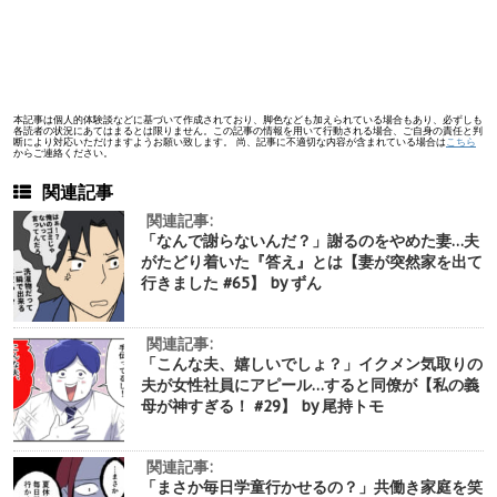
本記事は個人的体験談などに基づいて作成されており、脚色なども加えられている場合もあり、必ずしも
各読者の状況にあてはまるとは限りません。この記事の情報を用いて行動される場合、ご自身の責任と判
断により対応いただけますようお願い致します。 尚、記事に不適切な内容が含まれている場合は
こちら
からご連絡ください。
関連記事
関連記事:
「なんで謝らないんだ？」謝るのをやめた妻…夫
がたどり着いた『答え』とは【妻が突然家を出て
行きました #65】 by ずん
関連記事:
「こんな夫、嬉しいでしょ？」イクメン気取りの
夫が女性社員にアピール…すると同僚が【私の義
母が神すぎる！ #29】 by 尾持トモ
関連記事:
「まさか毎日学童行かせるの？」共働き家庭を笑