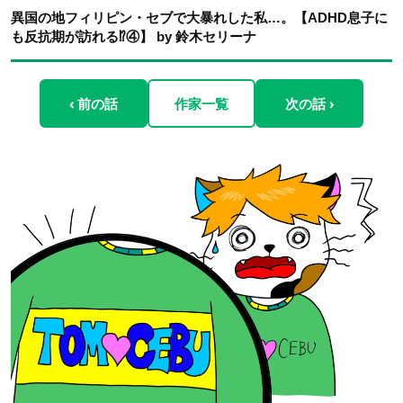
異国の地フィリピン・セブで大暴れした私…。【ADHD息子に
も反抗期が訪れる⁉︎④】 by 鈴木セリーナ
‹ 前の話
作家一覧
次の話 ›