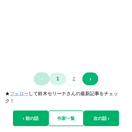
‹
1
2
›
★
フォロー
して鈴木セリーナさんの最新記事をチェッ
ク！
‹ 前の話
作家一覧
次の話 ›