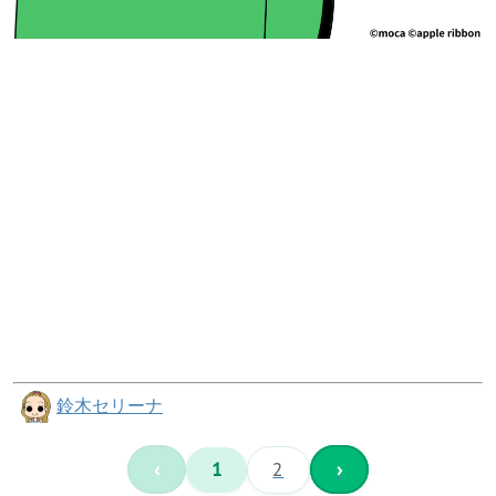
鈴木セリーナ
‹
1
2
›