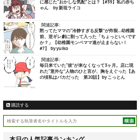
に感じた“おかしな気配”とは？【#39】私の赤ち
ゃん by 新垣ライコ
関連記事:
黙ってたママの“冷静すぎる反撃”が炸裂…幼稚園
前、逆ギレ劇に割って入った「ちょっといいです
か？」【幼稚園モンペママ達が止まらない！
#7】 by yuiko
関連記事:
毎日来ていた“彼”が来なくなって3ヶ月。店に現
れた“意外な”人物のひと言が、胸をえぐった【あ
の頃私はバカだった 第20話】by こっとん
購読する
本日の人気記事ランキング