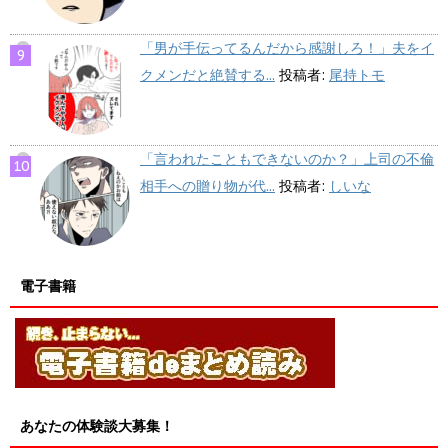
「男が手伝ってるんだから感謝しろ！」夫をイ
クメンだと絶賛する...
投稿者:
尾持トモ
「言われたこともできないのか？」上司の不倫
相手への贈り物が代...
投稿者:
しいな
電子書籍
あなたの体験談大募集！