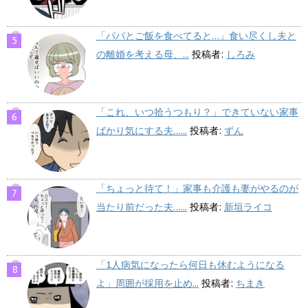
「パパとご飯を食べてると…」食い尽くし夫と
の離婚を考える母、...
投稿者:
しろみ
「これ、いつ拾うつもり？」できていない家事
ばかり気にする夫…...
投稿者:
ずん
「ちょっと待て！」家事も介護も妻がやるのが
当たり前だった夫…...
投稿者:
新垣ライコ
「1人病気になったら何日も休むようになる
よ」周囲が採用を止め...
投稿者:
ちまき