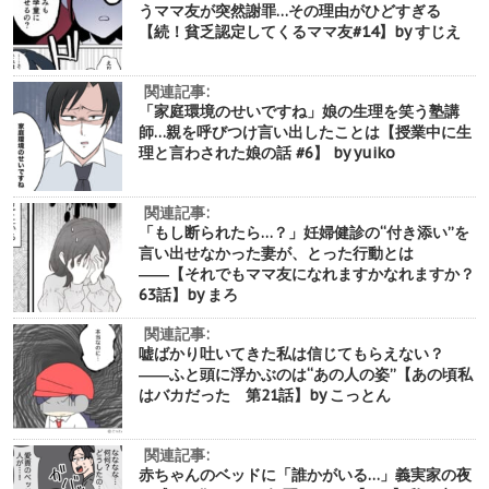
うママ友が突然謝罪…その理由がひどすぎる
【続！貧乏認定してくるママ友#14】by すじえ
関連記事:
「家庭環境のせいですね」娘の生理を笑う塾講
師…親を呼びつけ言い出したことは【授業中に生
理と言わされた娘の話 #6】 by yuiko
関連記事:
「もし断られたら…？」妊婦健診の“付き添い”を
言い出せなかった妻が、とった行動とは
――【それでもママ友になれますかなれますか？
63話】by まろ
関連記事:
嘘ばかり吐いてきた私は信じてもらえない？
――ふと頭に浮かぶのは“あの人の姿”【あの頃私
はバカだった 第21話】by こっとん
関連記事:
赤ちゃんのベッドに「誰かがいる…」義実家の夜