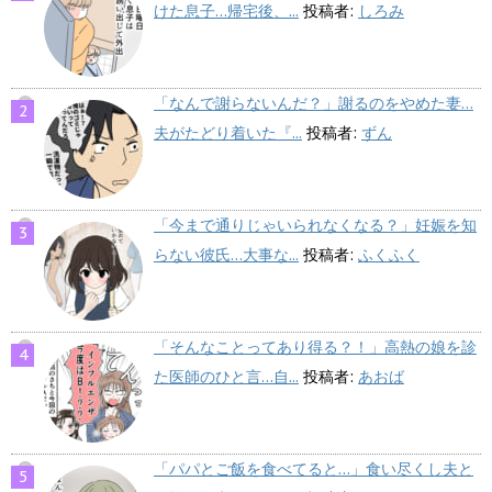
けた息子…帰宅後、...
投稿者:
しろみ
「なんで謝らないんだ？」謝るのをやめた妻…
夫がたどり着いた『...
投稿者:
ずん
「今まで通りじゃいられなくなる？」妊娠を知
らない彼氏…大事な...
投稿者:
ふくふく
「そんなことってあり得る？！」高熱の娘を診
た医師のひと言…自...
投稿者:
あおば
「パパとご飯を食べてると…」食い尽くし夫と