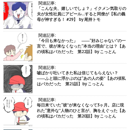
関連記事:
「こんな夫、嬉しいでしょ？」イクメン気取りの
夫が女性社員にアピール…すると同僚が【私の義
母が神すぎる！ #29】 by 尾持トモ
関連記事:
「今日も来なかった」 ――“好みじゃない”の一
言で、彼が来なくなった“本当の理由”とは？【あ
の頃私はバカだった 第22話】by こっとん
関連記事:
嘘ばかり吐いてきた私は信じてもらえない？
――ふと頭に浮かぶのは“あの人の姿”【あの頃私
はバカだった 第21話】by こっとん
関連記事:
毎日来ていた“彼”が来なくなって3ヶ月。店に現
れた“意外な”人物のひと言が、胸をえぐった【あ
の頃私はバカだった 第20話】by こっとん