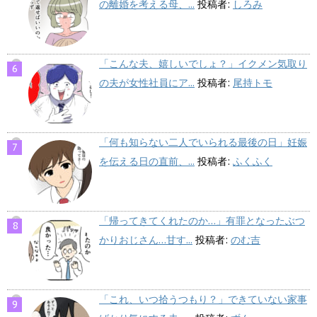
の離婚を考える母、...
投稿者:
しろみ
「こんな夫、嬉しいでしょ？」イクメン気取り
の夫が女性社員にア...
投稿者:
尾持トモ
「何も知らない二人でいられる最後の日」妊娠
を伝える日の直前、...
投稿者:
ふくふく
「帰ってきてくれたのか…」有罪となったぶつ
かりおじさん…甘す...
投稿者:
のむ吉
「これ、いつ拾うつもり？」できていない家事