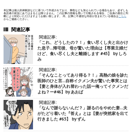
本記事は個人的体験談などに基づいて作成されており、脚色なども加えられている場合もあり、必ずしも
各読者の状況にあてはまるとは限りません。この記事の情報を用いて行動される場合、ご自身の責任と判
断により対応いただけますようお願い致します。 尚、記事に不適切な内容が含まれている場合は
こちら
からご連絡ください。
関連記事
関連記事:
「これ、どうしたの？！」食い尽くし夫と出かけ
た息子…帰宅後、母が驚いた理由は【専業主婦だ
けど、食い尽くし夫と離婚します #45】 by しろ
み
関連記事:
「そんなことってあり得る？！」高熱の娘を診た
医師のひと言…自称イクメン夫が驚いた事実とは
【妻と身体が入れ替わった話ー俺ってイクメンだ
よね？ー#46】by あおば
関連記事:
「なんで謝らないんだ？」謝るのをやめた妻…夫
がたどり着いた『答え』とは【妻が突然家を出て
行きました #65】 by ずん