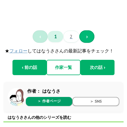
‹
1
2
›
★
フォロー
してはなうささんの最新記事をチェック！
‹ 前の話
作家一覧
次の話 ›
作者：
はなうさ
＞ 作者ページ
＞ SNS
はなうささんの他のシリーズを読む