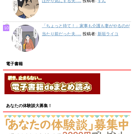
ばかり気にする夫…...
投稿者:
ずん
「ちょっと待て！」家事も介護も妻がやるのが
当たり前だった夫…...
投稿者:
新垣ライコ
電子書籍
あなたの体験談大募集！