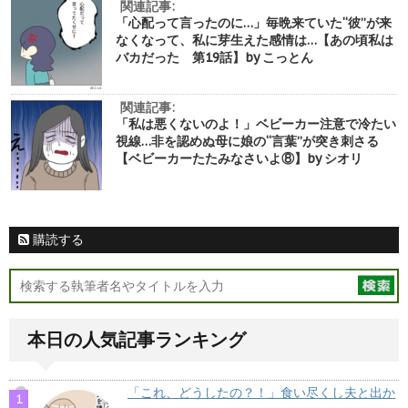
関連記事:
「心配って言ったのに…」毎晩来ていた“彼”が来
なくなって、私に芽生えた感情は…【あの頃私は
バカだった 第19話】by こっとん
関連記事:
「私は悪くないのよ！」ベビーカー注意で冷たい
視線…非を認めぬ母に娘の“言葉”が突き刺さる
【ベビーカーたたみなさいよ⑧】by シオリ
購読する
本日の人気記事ランキング
「これ、どうしたの？！」食い尽くし夫と出か