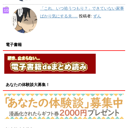
「これ、いつ拾うつもり？」できていない家事
ばかり気にする夫…...
投稿者:
ずん
電子書籍
あなたの体験談大募集！