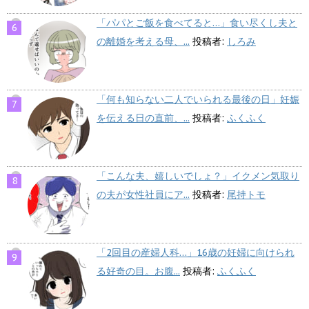
「パパとご飯を食べてると…」食い尽くし夫と
の離婚を考える母、...
投稿者:
しろみ
「何も知らない二人でいられる最後の日」妊娠
を伝える日の直前、...
投稿者:
ふくふく
「こんな夫、嬉しいでしょ？」イクメン気取り
の夫が女性社員にア...
投稿者:
尾持トモ
「2回目の産婦人科…」16歳の妊婦に向けられ
る好奇の目。お腹...
投稿者:
ふくふく