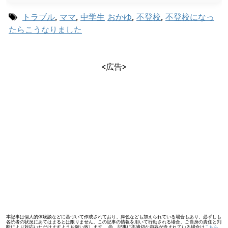
トラブル
,
ママ
,
中学生
おかゆ
,
不登校
,
不登校になっ
たらこうなりました
<広告>
本記事は個人的体験談などに基づいて作成されており、脚色なども加えられている場合もあり、必ずしも
各読者の状況にあてはまるとは限りません。この記事の情報を用いて行動される場合、ご自身の責任と判
断により対応いただけますようお願い致します。 尚、記事に不適切な内容が含まれている場合は
こちら