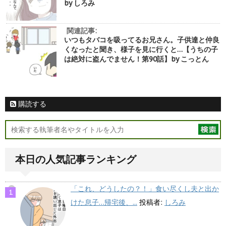
by しろみ
関連記事:
いつもタバコを吸ってるお兄さん。子供達と仲良
くなったと聞き、様子を見に行くと…【うちの子
は絶対に盗んでません！第90話】by こっとん
購読する
本日の人気記事ランキング
「これ、どうしたの？！」食い尽くし夫と出か
けた息子…帰宅後、...
投稿者:
しろみ