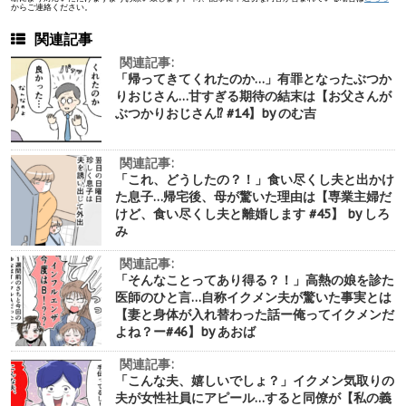
からご連絡ください。
関連記事
関連記事:
「帰ってきてくれたのか…」有罪となったぶつか
りおじさん…甘すぎる期待の結末は【お父さんが
ぶつかりおじさん⁉︎ #14】by のむ吉
関連記事:
「これ、どうしたの？！」食い尽くし夫と出かけ
た息子…帰宅後、母が驚いた理由は【専業主婦だ
けど、食い尽くし夫と離婚します #45】 by しろ
み
関連記事:
「そんなことってあり得る？！」高熱の娘を診た
医師のひと言…自称イクメン夫が驚いた事実とは
【妻と身体が入れ替わった話ー俺ってイクメンだ
よね？ー#46】by あおば
関連記事:
「こんな夫、嬉しいでしょ？」イクメン気取りの
夫が女性社員にアピール…すると同僚が【私の義