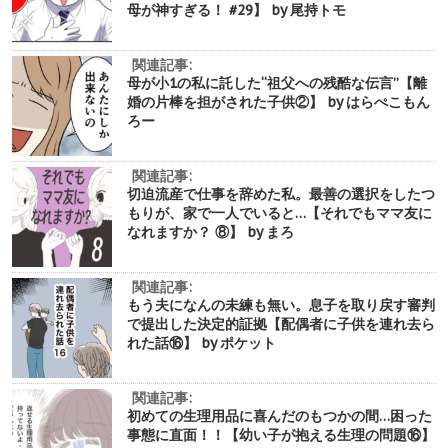
母が神すぎる！ #29】 by 尾持トモ
関連記事:
母が小1の私に託した“祖父への残酷な伝言”【離
婚の片棒を担がされた子供②】 by はらぺこもん
ろー
関連記事:
切迫流産で仕事を辞めた私。最善の選択をしたつ
もりが、家で一人でいると…【それでもママ友に
なれますか？ ⑧】 by まろ
関連記事:
もう夫になんの未練も無い。息子を取り戻す審判
で提出した決定的証拠【配偶者に子供を連れ去ら
れた話⑯】 by ポケット
関連記事:
初めての生理用品に喜んだのもつかの間…困った
事態に直面！！【幼い子が抱える生理の問題⑯】