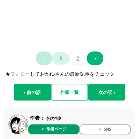
‹
1
2
›
★
フォロー
しておかゆさんの最新記事をチェック！
‹ 前の話
作家一覧
次の話 ›
作者：
おかゆ
＞ 作者ページ
＞ SNS