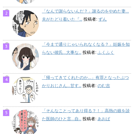
「なんで謝らないんだ？」謝るのをやめた妻…
夫がたどり着いた『...
投稿者:
ずん
「今まで通りじゃいられなくなる？」妊娠を知
らない彼氏…大事な...
投稿者:
ふくふく
「帰ってきてくれたのか…」有罪となったぶつ
かりおじさん…甘す...
投稿者:
のむ吉
「そんなことってあり得る？！」高熱の娘を診
た医師のひと言…自...
投稿者:
あおば