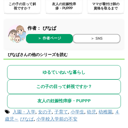
この子の目って斜
友人の妊娠性痒
ママが着付け師の
視ですか？
疹・PUPPP
資格を取るまで
作者：
ぴなぱ
＞ 作者ページ
＞ SNS
ぴなぱさんの他のシリーズを読む
ゆるていねいな暮らし
この子の目って斜視ですか？
友人の妊娠性痒疹・PUPPP
入園・入学
,
女の子
,
子育て
,
小学生
,
幼児
,
幼稚園
,
４
歳児～
ぴなぱ
,
小学校入学前の不安