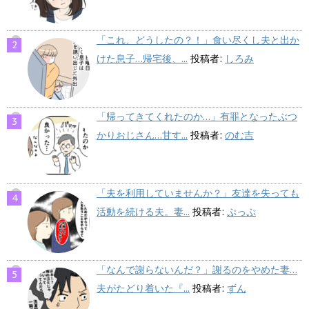
「これ、どうしたの？！」食い尽くし夫と出か
けた息子…帰宅後、...
投稿者:
しろみ
「帰ってきてくれたのか…」有罪となったぶつ
かりおじさん…甘す...
投稿者:
のむ吉
「夫を利用していませんか？」友達を失っても
活動を続ける夫。妻...
投稿者:
ぷっぷ
「なんで謝らないんだ？」謝るのをやめた妻…
夫がたどり着いた『...
投稿者:
ずん