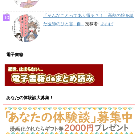
「そんなことってあり得る？！」高熱の娘を診
た医師のひと言…自...
投稿者:
あおば
電子書籍
あなたの体験談大募集！