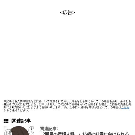
<広告>
本記事は個人的体験談などに基づいて作成されており、脚色なども加えられている場合もあり、必ずしも
各読者の状況にあてはまるとは限りません。この記事の情報を用いて行動される場合、ご自身の責任と判
断により対応いただけますようお願い致します。 尚、記事に不適切な内容が含まれている場合は
こちら
からご連絡ください。
関連記事
関連記事:
「2回目の産婦人科…」16歳の妊婦に向けられる