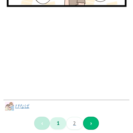
ぴなぱ
‹
1
2
›