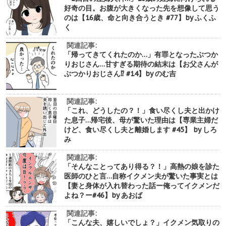
好奇の目。お腹が大きくなった先を想像して思う
のは【16歳、命と向き合うとき #77】by ふくふ
く
関連記事:
「帰ってきてくれたのか…」有罪となったぶつか
りおじさん…甘すぎる期待の結末は【お父さんが
ぶつかりおじさん⁉︎ #14】by のむ吉
関連記事:
「これ、どうしたの？！」食い尽くし夫と出かけ
た息子…帰宅後、母が驚いた理由は【専業主婦だ
けど、食い尽くし夫と離婚します #45】 by しろ
み
関連記事:
「そんなことってあり得る？！」高熱の娘を診た
医師のひと言…自称イクメン夫が驚いた事実とは
【妻と身体が入れ替わった話ー俺ってイクメンだ
よね？ー#46】by あおば
関連記事:
「こんな夫、嬉しいでしょ？」イクメン気取りの