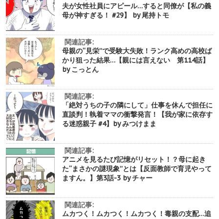
夫が女性社員にアピール…すると同僚が【私の義
母が神すぎる！ #29】 by 尾持トモ
関連記事:
母親の“見栄”で受験大失敗！ランク高めの高校ば
かり狙った結果…【親には言えない 第114話】
by こっとん
関連記事:
「絶対うちの子の隣にして」仕事を休んで担任に
直談判！執着ママの衝撃発言！【我が家に依存す
る迷惑親子 #4】by みつけまま
関連記事:
アニメを見るたび記憶がリセット！？母に起き
た“まさかの謎現象”とは【反面教師で育児やって
ますん。】第3話-3 by チャー
関連記事:
ムカつく！ムカつく！ムカつく！毒親の支配…追