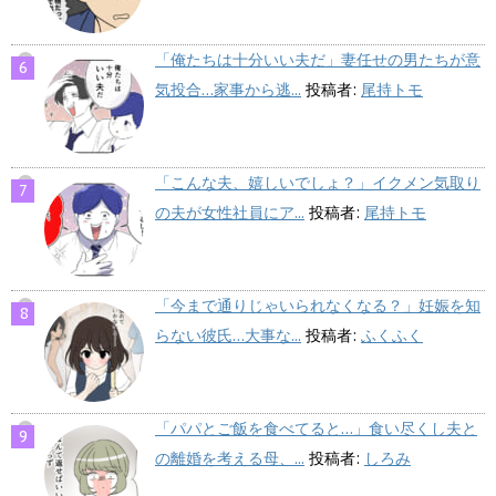
「俺たちは十分いい夫だ」妻任せの男たちが意
気投合…家事から逃...
投稿者:
尾持トモ
「こんな夫、嬉しいでしょ？」イクメン気取り
の夫が女性社員にア...
投稿者:
尾持トモ
「今まで通りじゃいられなくなる？」妊娠を知
らない彼氏…大事な...
投稿者:
ふくふく
「パパとご飯を食べてると…」食い尽くし夫と
の離婚を考える母、...
投稿者:
しろみ