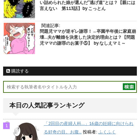
い詰められた娘が選んだ“逃げ道”とは？【親には
言えない 第113話】by こっとん
関連記事:
問題児ママが逆ギレ謝罪！→卒園半年後に家庭崩
壊…夫が離婚を決意した決定的理由とは？【問題
児ママの謝罪のお菓子⑤】 by なしえマミ～
購読する
本日の人気記事ランキング
「2回目の産婦人科…」16歳の妊婦に向けられ
る好奇の目。お腹...
投稿者:
ふくふく