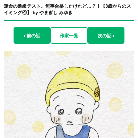
運命の進級テスト。無事合格したけれど…？！【3歳からのス
イミング④】 by やまぎし みゆき
‹ 前の話
作家一覧
次の話 ›