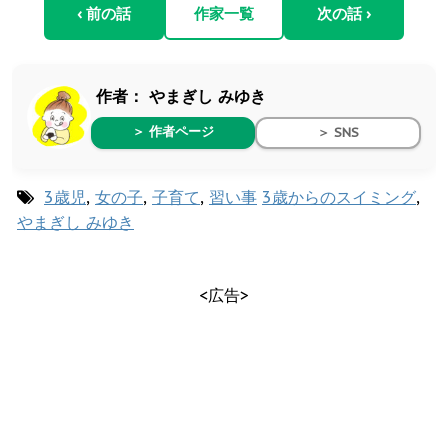
‹ 前の話
作家一覧
次の話 ›
作者：
やまぎし みゆき
＞ 作者ページ
＞ SNS
3歳児
,
女の子
,
子育て
,
習い事
3歳からのスイミング
,
やまぎし みゆき
<広告>