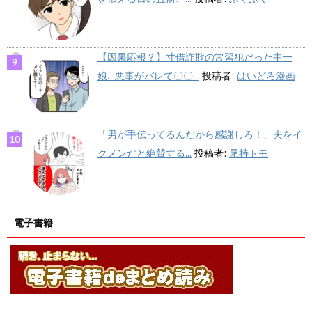
【因果応報？】寸借詐欺の常習犯だった中一
娘…悪事がバレて〇〇...
投稿者:
はいどろ漫画
「男が手伝ってるんだから感謝しろ！」夫をイ
クメンだと絶賛する...
投稿者:
尾持トモ
電子書籍