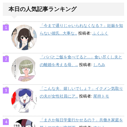
本日の人気記事ランキング
「今まで通りじゃいられなくなる？」妊娠を知
らない彼氏…大事な...
投稿者:
ふくふく
「パパとご飯を食べてると…」食い尽くし夫と
の離婚を考える母、...
投稿者:
しろみ
「こんな夫、嬉しいでしょ？」イクメン気取り
の夫が女性社員にア...
投稿者:
尾持トモ
「まさか毎日学童行かせるの？」共働き家庭を