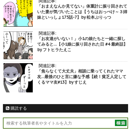
関連記事:
「おまえなんか見てない」体重計に振り回されて
いた妻が気づいたことは【うちはおっぺけ～３姉
妹といっしょ175話-7】by 松本ぷりっつ
関連記事:
「お友達がいない！」小1の娘たちと一緒に探し
てみると…【小1娘に振り回された日 #4 最終話】
by フトヒラたえこ
関連記事:
「焦らなくて大丈夫」相談に乗ってくれたママ
友…最後のひと言に嫌な予感【続！貧乏人定して
くるママ友#13】by すじえ
購読する