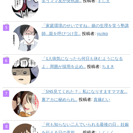
笑うママ友が突然謝...
投稿者:
すじえ
「家庭環境のせいですね」娘の生理を笑う塾講
師…親を呼びつけ言...
投稿者:
yuiko
「1人病気になったら何日も休むようになる
よ」周囲が採用を止め...
投稿者:
ちまき
「SNS見てくれた？」私になりすますママ友…
裏アカに秘められ...
投稿者:
真篠むい
「何も知らない二人でいられる最後の日」妊娠
を伝える日の直前、...
投稿者:
ふくふく