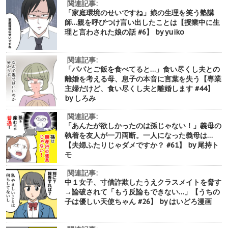
関連記事:
「家庭環境のせいですね」娘の生理を笑う塾講
師…親を呼びつけ言い出したことは【授業中に生
理と言わされた娘の話 #6】 by yuiko
関連記事:
「パパとご飯を食べてると…」食い尽くし夫との
離婚を考える母、息子の本音に言葉を失う【専業
主婦だけど、食い尽くし夫と離婚します #44】
by しろみ
関連記事:
「あんたが欲しかったのは孫じゃない！」義母の
執着を友人が一刀両断。一人になった義母は…
【夫婦ふたりじゃダメですか？ #61】 by 尾持ト
モ
関連記事:
中１女子、寸借詐欺したうえクラスメイトを脅す
→論破されて「もう反論もできない…」【うちの
子は優しい天使ちゃん #26】 by はいどろ漫画