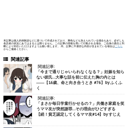
本記事は個人的体験談などに基づいて作成されており、脚色なども加えられている場合もあり、必ずしも
各読者の状況にあてはまるとは限りません。この記事の情報を用いて行動される場合、ご自身の責任と判
断により対応いただけますようお願い致します。 尚、記事に不適切な内容が含まれている場合は
こちら
からご連絡ください。
関連記事
関連記事:
「今まで通りじゃいられなくなる？」妊娠を知ら
ない彼氏…大事な話を前に伝えた胸の内とは
――【16歳、命と向き合うとき #76】by ふくふ
く
関連記事:
「まさか毎日学童行かせるの？」共働き家庭を笑
うママ友が突然謝罪…その理由がひどすぎる
【続！貧乏認定してくるママ友#14】by すじえ