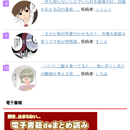
「何も知らない二人でいられる最後の日」妊娠
を伝える日の直前、...
投稿者:
ふくふく
「まさか毎日学童行かせるの？」共働き家庭を
笑うママ友が突然謝...
投稿者:
すじえ
「パパとご飯を食べてると…」食い尽くし夫と
の離婚を考える母、...
投稿者:
しろみ
電子書籍