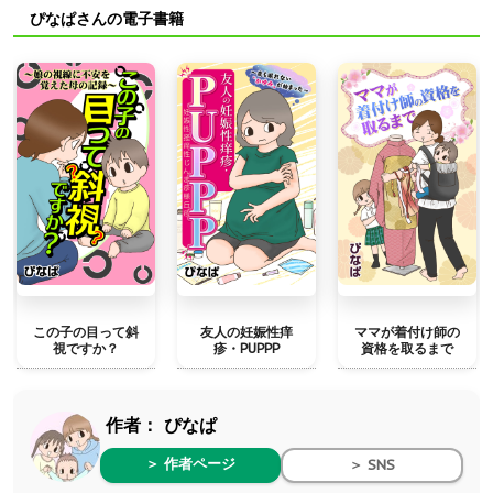
ぴなぱさんの電子書籍
この子の目って斜
友人の妊娠性痒
ママが着付け師の
視ですか？
疹・PUPPP
資格を取るまで
作者：
ぴなぱ
＞ 作者ページ
＞ SNS