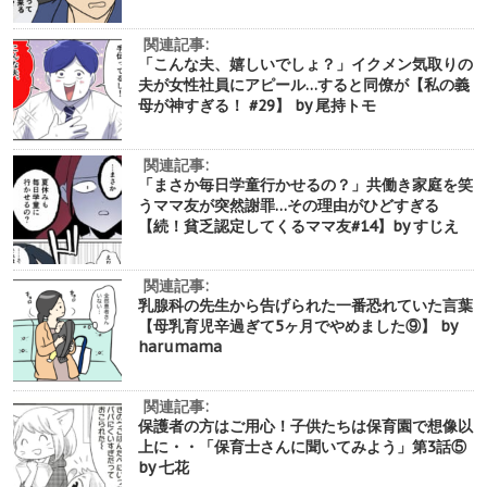
関連記事:
「こんな夫、嬉しいでしょ？」イクメン気取りの
夫が女性社員にアピール…すると同僚が【私の義
母が神すぎる！ #29】 by 尾持トモ
関連記事:
「まさか毎日学童行かせるの？」共働き家庭を笑
うママ友が突然謝罪…その理由がひどすぎる
【続！貧乏認定してくるママ友#14】by すじえ
関連記事:
乳腺科の先生から告げられた一番恐れていた言葉
【母乳育児辛過ぎて5ヶ月でやめました⑨】 by
harumama
関連記事:
保護者の方はご用心！子供たちは保育園で想像以
上に・・「保育士さんに聞いてみよう」第3話⑤
by 七花