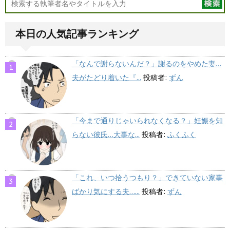
本日の人気記事ランキング
「なんで謝らないんだ？」謝るのをやめた妻…
夫がたどり着いた『...
投稿者:
ずん
「今まで通りじゃいられなくなる？」妊娠を知
らない彼氏…大事な...
投稿者:
ふくふく
「これ、いつ拾うつもり？」できていない家事
ばかり気にする夫…...
投稿者:
ずん