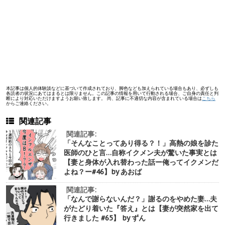
本記事は個人的体験談などに基づいて作成されており、脚色なども加えられている場合もあり、必ずしも
各読者の状況にあてはまるとは限りません。この記事の情報を用いて行動される場合、ご自身の責任と判
断により対応いただけますようお願い致します。 尚、記事に不適切な内容が含まれている場合は
こちら
からご連絡ください。
関連記事
関連記事:
「そんなことってあり得る？！」高熱の娘を診た
医師のひと言…自称イクメン夫が驚いた事実とは
【妻と身体が入れ替わった話ー俺ってイクメンだ
よね？ー#46】by あおば
関連記事:
「なんで謝らないんだ？」謝るのをやめた妻…夫
がたどり着いた『答え』とは【妻が突然家を出て
行きました #65】 by ずん