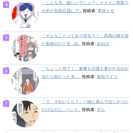
「こんな夫、嬉しいでしょ？」イクメン気取り
の夫が女性社員にア...
投稿者:
尾持トモ
「そんなことってあり得る？！」高熱の娘を診
た医師のひと言…自...
投稿者:
あおば
「ちょっと待て！」家事も介護も妻がやるのが
当たり前だった夫…...
投稿者:
新垣ライコ
「で、それいくら？」一緒に喜んでほしかった
だけなのに…ハンド...
投稿者:
ずん