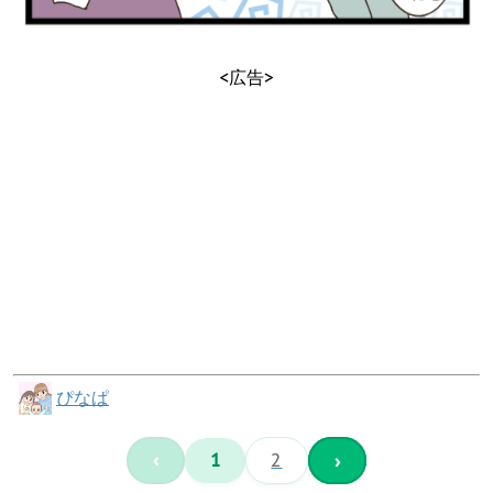
<広告>
ぴなぱ
‹
1
2
›