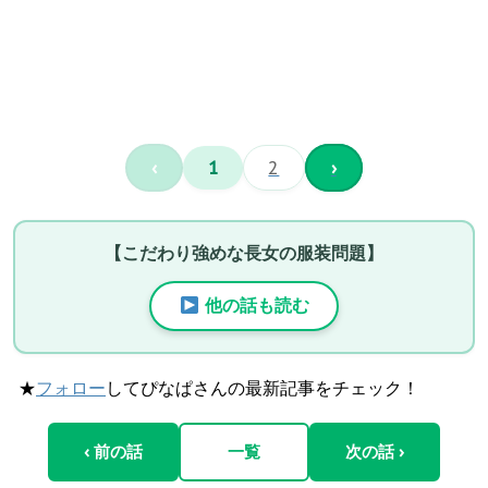
‹
1
2
›
【こだわり強めな長女の服装問題】
他の話も読む
★
フォロー
してぴなぱさんの最新記事をチェック！
‹ 前の話
一覧
次の話 ›