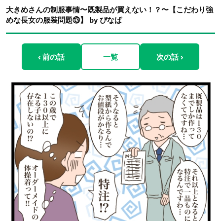
大きめさんの制服事情〜既製品が買えない！？〜【こだわり強
めな長女の服装問題⑬】 by ぴなぱ
‹ 前の話
一覧
次の話 ›