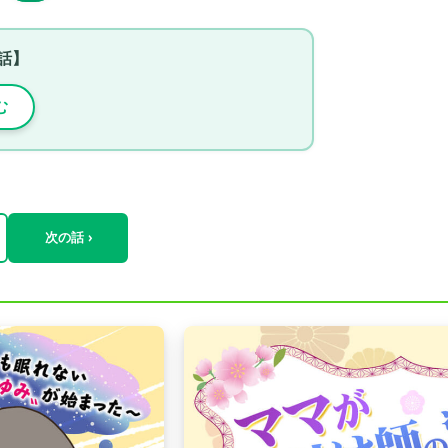
話】
む
次の話 ›