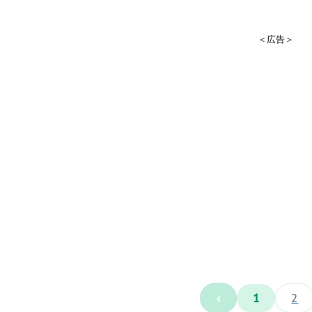
＜広告＞
‹
1
2