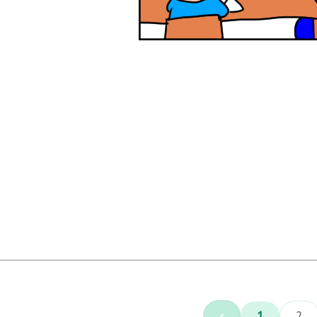
‹
1
2