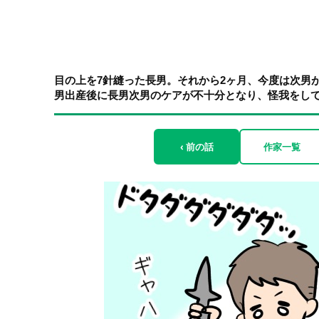
目の上を7針縫った長男。それから2ヶ月、今度は次男
男出産後に長男次男のケアが不十分となり、怪我をしてし
‹ 前の話
作家一覧