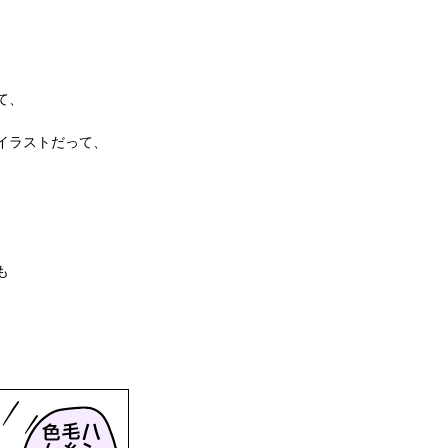
て、
イラストだって、
。
も