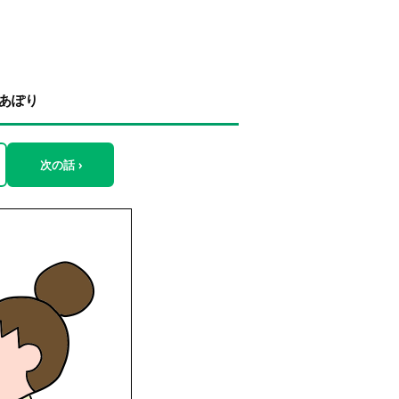
 あぽり
次の話 ›