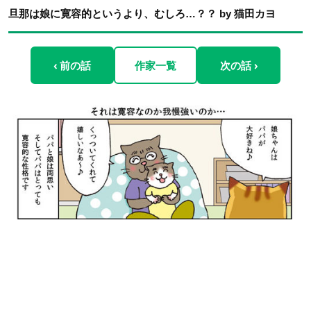
旦那は娘に寛容的というより、むしろ…？？ by 猫田カヨ
‹ 前の話
作家一覧
次の話 ›