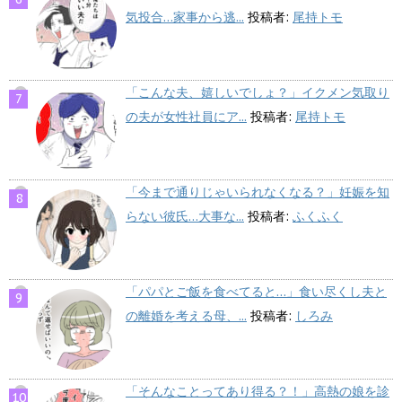
気投合…家事から逃...
投稿者:
尾持トモ
「こんな夫、嬉しいでしょ？」イクメン気取り
の夫が女性社員にア...
投稿者:
尾持トモ
「今まで通りじゃいられなくなる？」妊娠を知
らない彼氏…大事な...
投稿者:
ふくふく
「パパとご飯を食べてると…」食い尽くし夫と
の離婚を考える母、...
投稿者:
しろみ
「そんなことってあり得る？！」高熱の娘を診