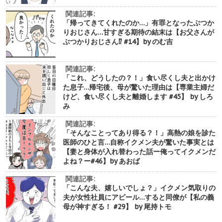
関連記事:
「帰ってきてくれたのか…」有罪となったぶつか
りおじさん…甘すぎる期待の結末は【お父さんが
ぶつかりおじさん⁉︎ #14】by のむ吉
関連記事:
「これ、どうしたの？！」食い尽くし夫と出かけ
た息子…帰宅後、母が驚いた理由は【専業主婦だ
けど、食い尽くし夫と離婚します #45】 by しろ
み
関連記事:
「そんなことってあり得る？！」高熱の娘を診た
医師のひと言…自称イクメン夫が驚いた事実とは
【妻と身体が入れ替わった話ー俺ってイクメンだ
よね？ー#46】by あおば
関連記事:
「こんな夫、嬉しいでしょ？」イクメン気取りの
夫が女性社員にアピール…すると同僚が【私の義
母が神すぎる！ #29】 by 尾持トモ