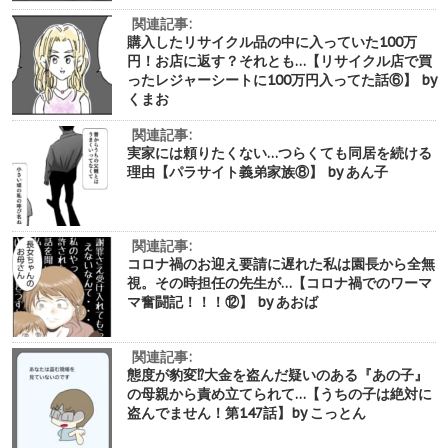
関連記事:
購入したリサイクル品の中に入っていた100万
円！お店に返す？それとも…【リサイクル店で買
ったレジャーシートに100万円入ってた話⑥】 by
くまお
関連記事:
実家には頼りたくない…つらくても同居を続ける
理由【パラサイト義弟家族⑧】 by あん子
関連記事:
コロナ禍のお迎え要請に遅れた私は園長から全無
視。その時担任の先生が…【コロナ禍でのワーマ
マ奮闘記！！！⑫】 by あおば
関連記事:
態度が豹変⁉︎大金を盗んだ疑いのある『あの子』
の母親から責め立てられて…【うちの子は絶対に
盗んでません！第147話】by こっとん