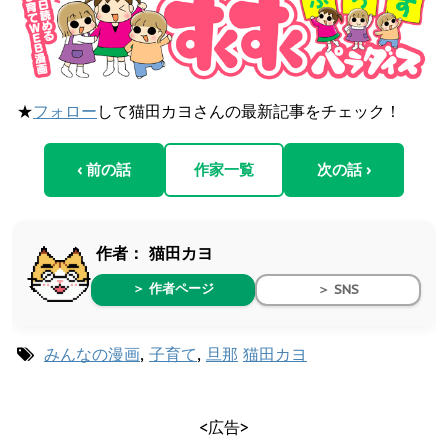
★
フォロー
して猫田カヨさんの最新記事をチェック！
‹ 前の話
作家一覧
次の話 ›
作者：
猫田カヨ
＞ 作者ページ
＞ SNS
みんなの漫画
,
子育て
,
旦那
猫田カヨ
<広告>