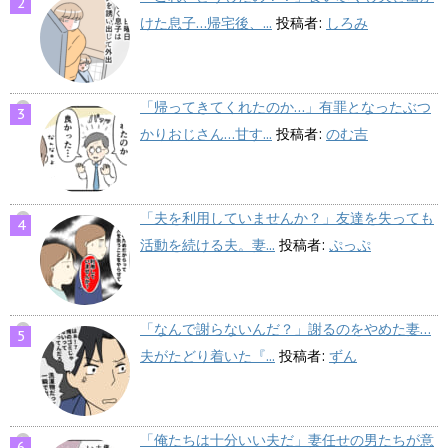
けた息子…帰宅後、...
投稿者:
しろみ
「帰ってきてくれたのか…」有罪となったぶつ
かりおじさん…甘す...
投稿者:
のむ吉
「夫を利用していませんか？」友達を失っても
活動を続ける夫。妻...
投稿者:
ぷっぷ
「なんで謝らないんだ？」謝るのをやめた妻…
夫がたどり着いた『...
投稿者:
ずん
「俺たちは十分いい夫だ」妻任せの男たちが意