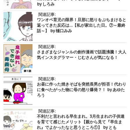
by しろみ
関連記事:
ワンオペ育児の限界！旦那に怒りをぶちまけると
返ってきた反応は…【私が家出した日。⑦～最終
話～】 by 樋口みみ
関連記事:
さまざまなジャンルの創作漫画で話題沸騰！大人
気インスタグラマー・じむさんが気になる！
関連記事:
お昼に作った焼きそばを突然長男が拒否！代わり
に食べたがった物に母の怒り爆発？！ by あゆた
ろう
関連記事:
不利だと言われる早生まれ。3月生まれの子供達
を育てて感じたメリット【親から見て『早生ま
れ』でよかったなと思うところ①】 by とも