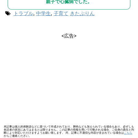
親子で心臓病でした。
トラブル
,
中学生
,
子育て
きたぷりん
<広告>
本記事は個人的体験談などに基づいて作成されており、脚色なども加えられている場合もあり、必ずしも
各読者の状況にあてはまるとは限りません。この記事の情報を用いて行動される場合、ご自身の責任と判
断により対応いただけますようお願い致します。 尚、記事に不適切な内容が含まれている場合は
こちら
からご連絡ください。