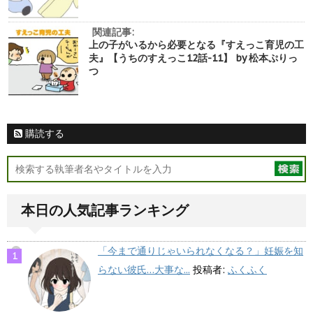
関連記事:
上の子がいるから必要となる『すえっこ育児の工
夫』【うちのすえっこ12話-11】 by 松本ぷりっ
つ
購読する
本日の人気記事ランキング
「今まで通りじゃいられなくなる？」妊娠を知
らない彼氏…大事な...
投稿者:
ふくふく