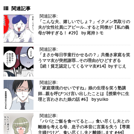
関連記事
関連記事:
「こんな夫、嬉しいでしょ？」イクメン気取りの
夫が女性社員にアピール…すると同僚が【私の義
母が神すぎる！ #29】 by 尾持トモ
関連記事:
「まさか毎日学童行かせるの？」共働き家庭を笑
うママ友が突然謝罪…その理由がひどすぎる
【続！貧乏認定してくるママ友#14】by すじえ
関連記事:
「家庭環境のせいですね」娘の生理を笑う塾講
師…親を呼びつけ言い出したことは【授業中に生
理と言わされた娘の話 #6】 by yuiko
関連記事:
「パパとご飯を食べてると…」食い尽くし夫との
離婚を考える母、息子の本音に言葉を失う【専業
主婦だけど、食い尽くし夫と離婚します #44】