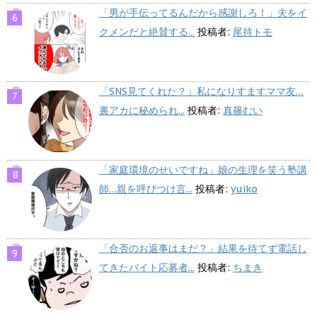
「男が手伝ってるんだから感謝しろ！」夫をイ
クメンだと絶賛する...
投稿者:
尾持トモ
「SNS見てくれた？」私になりすますママ友…
裏アカに秘められ...
投稿者:
真篠むい
「家庭環境のせいですね」娘の生理を笑う塾講
師…親を呼びつけ言...
投稿者:
yuiko
「合否のお返事はまだ？」結果を待てず電話し
てきたバイト応募者...
投稿者:
ちまき