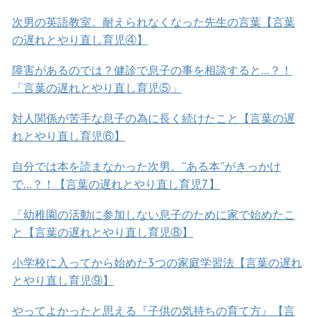
次男の英語教室。耐えられなくなった先生の言葉【言葉
の遅れとやり直し育児④】
障害があるのでは？健診で息子の事を相談すると…？！
「言葉の遅れとやり直し育児⑤」
対人関係が苦手な息子の為に長く続けたこと【言葉の遅
れとやり直し育児⑥】
自分では本を読まなかった次男。“ある本”がきっかけ
で…？！【言葉の遅れとやり直し育児7】
「幼稚園の活動に参加しない息子のために家で始めたこ
と【言葉の遅れとやり直し育児⑧】
小学校に入ってから始めた3つの家庭学習法【言葉の遅れ
とやり直し育児⑨】
やってよかったと思える『子供の気持ちの育て方』【言