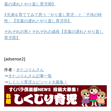
葉の遅れとやり直し育児⑩】
3兄弟を育ててみて思う「やり直し育児」と「子供の特
性」【言葉の遅れとやり直し育児⑪】
それぞれの形とそれぞれの成長【言葉の遅れとやり直し
育児⑫】
[adsense2]
作者：
きたぷりんさん
⇒
きたぷりんさん記事一覧
⇒
しくじり育児エピソード大募集！