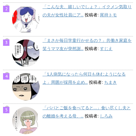
「こんな夫、嬉しいでしょ？」イクメン気取り
の夫が女性社員にア...
投稿者:
尾持トモ
「まさか毎日学童行かせるの？」共働き家庭を
笑うママ友が突然謝...
投稿者:
すじえ
「1人病気になったら何日も休むようになる
よ」周囲が採用を止め...
投稿者:
ちまき
「パパとご飯を食べてると…」食い尽くし夫と
の離婚を考える母、...
投稿者:
しろみ