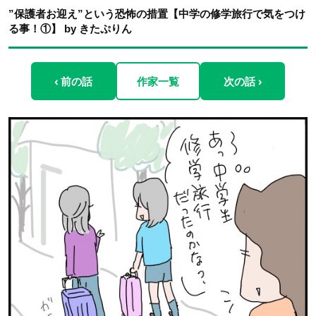
”保護者お迎え”という恐怖の措置【中学の修学旅行で気をつけ
る事！①】 by きたぷりん
‹ 前の話
作家一覧
次の話 ›