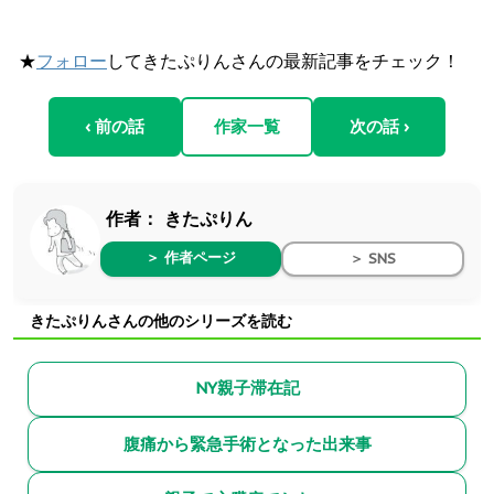
★
フォロー
してきたぷりんさんの最新記事をチェック！
‹ 前の話
作家一覧
次の話 ›
作者：
きたぷりん
＞ 作者ページ
＞ SNS
きたぷりんさんの他のシリーズを読む
NY親子滞在記
腹痛から緊急手術となった出来事