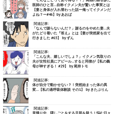
「そんなことってあり得る？！」高熱の娘を診た
医師のひと言…自称イクメン夫が驚いた事実とは
【妻と身体が入れ替わった話ー俺ってイクメンだ
よね？ー#46】by あおば
関連記事:
「なんで謝らないんだ？」謝るのをやめた妻…夫
がたどり着いた『答え』とは【妻が突然家を出て
行きました #65】 by ずん
関連記事:
「こんな夫、嬉しいでしょ？」イクメン気取りの
夫が女性社員にアピール…すると同僚が【私の義
母が神すぎる！ #29】 by 尾持トモ
関連記事:
体が自分で動かせない？！突然始まった体の異
変…【私の過呼吸体験談 その1】 by きたぷりん
関連記事:
里帰り中、隠しごとをする旦那を疑う！悩む日々