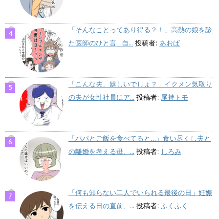
「そんなことってあり得る？！」高熱の娘を診
た医師のひと言…自...
投稿者:
あおば
「こんな夫、嬉しいでしょ？」イクメン気取り
の夫が女性社員にア...
投稿者:
尾持トモ
「パパとご飯を食べてると…」食い尽くし夫と
の離婚を考える母、...
投稿者:
しろみ
「何も知らない二人でいられる最後の日」妊娠
を伝える日の直前、...
投稿者:
ふくふく