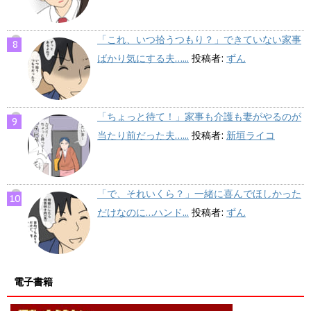
「これ、いつ拾うつもり？」できていない家事
ばかり気にする夫…...
投稿者:
ずん
「ちょっと待て！」家事も介護も妻がやるのが
当たり前だった夫…...
投稿者:
新垣ライコ
「で、それいくら？」一緒に喜んでほしかった
だけなのに…ハンド...
投稿者:
ずん
電子書籍