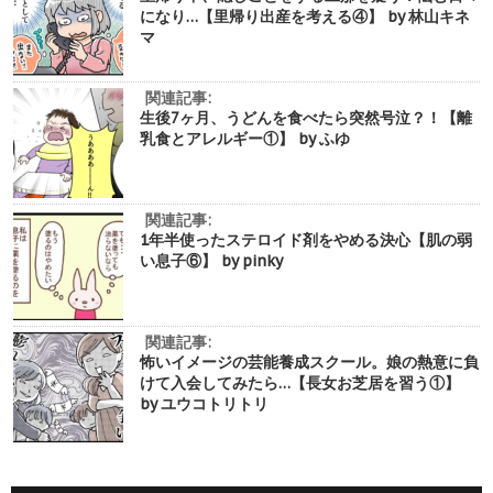
になり…【里帰り出産を考える④】 by 林山キネ
マ
関連記事:
生後7ヶ月、うどんを食べたら突然号泣？！【離
乳食とアレルギー①】 by ふゆ
関連記事:
1年半使ったステロイド剤をやめる決心【肌の弱
い息子⑥】 by pinky
関連記事:
怖いイメージの芸能養成スクール。娘の熱意に負
けて入会してみたら…【長女お芝居を習う①】
by ユウコトリトリ