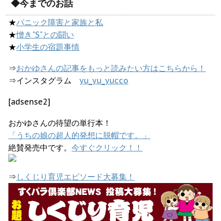
◆今までのお話
★
パニック障害と家族と私
★
憎き"S"との闘い
★
小学生の宿題事情
⇒
おかゆさんの記事をもっと読みたい方はこちらから！
⇒インスタグラム
yu_yu_yucco
[adsense2]
おかゆさんの待望の単行本！
「うちの娘の超人的発想に脱帽です。」
絶賛発売中です。
今すぐクリック！！
⇒
しくじり育児エピソード大募集！