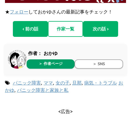
★
フォロー
しておかゆさんの最新記事をチェック！
‹ 前の話
作家一覧
次の話 ›
作者：
おかゆ
＞ 作者ページ
＞ SNS
パニック障害
,
ママ
,
女の子
,
旦那
,
病気・トラブル
お
かゆ
,
パニック障害と家族と私
<広告>