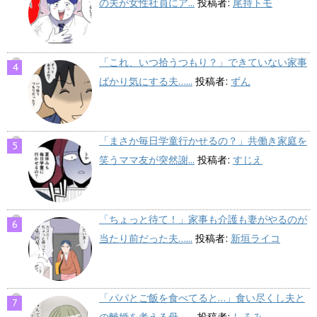
の夫が女性社員にア...
投稿者:
尾持トモ
「これ、いつ拾うつもり？」できていない家事
ばかり気にする夫…...
投稿者:
ずん
「まさか毎日学童行かせるの？」共働き家庭を
笑うママ友が突然謝...
投稿者:
すじえ
「ちょっと待て！」家事も介護も妻がやるのが
当たり前だった夫…...
投稿者:
新垣ライコ
「パパとご飯を食べてると…」食い尽くし夫と