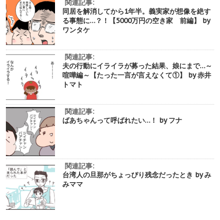
関連記事:
同居を解消してから1年半。義実家が想像を絶す
る事態に…？！【5000万円の空き家 前編】 by
ワンタケ
関連記事:
夫の行動にイライラが募った結果、娘にまで…～
喧嘩編～【たった一言が言えなくて①】 by 赤井
トマト
関連記事:
ばあちゃんって呼ばれたい…！ by フナ
関連記事:
台湾人の旦那がちょっぴり残念だったとき by み
みママ