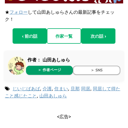
★
フォロー
して山田あしゅらさんの最新記事をチェッ
ク！
‹ 前の話
作家一覧
次の話 ›
作者：
山田あしゅら
＞ 作者ページ
＞ SNS
じいじばあば
,
介護
,
住まい
,
旦那
同居
,
同居して得た
こと感じたこと
,
山田あしゅら
<広告>