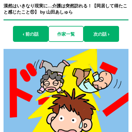
漠然はいきなり現実に…介護は突然訪れる！【同居して得たこ
と感じたこと⑪】 by 山田あしゅら
‹ 前の話
作家一覧
次の話 ›