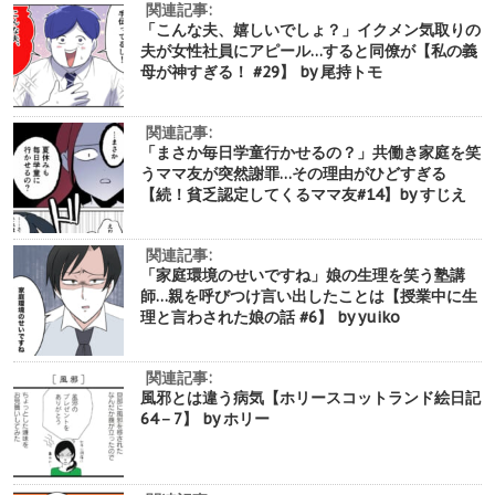
関連記事:
「こんな夫、嬉しいでしょ？」イクメン気取りの
夫が女性社員にアピール…すると同僚が【私の義
母が神すぎる！ #29】 by 尾持トモ
関連記事:
「まさか毎日学童行かせるの？」共働き家庭を笑
うママ友が突然謝罪…その理由がひどすぎる
【続！貧乏認定してくるママ友#14】by すじえ
関連記事:
「家庭環境のせいですね」娘の生理を笑う塾講
師…親を呼びつけ言い出したことは【授業中に生
理と言わされた娘の話 #6】 by yuiko
関連記事:
風邪とは違う病気【ホリースコットランド絵日記
64－7】 by ホリー