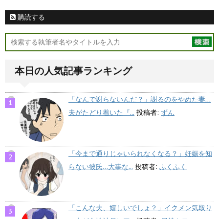
購読する
本日の人気記事ランキング
「なんで謝らないんだ？」謝るのをやめた妻…
夫がたどり着いた『...
投稿者:
ずん
「今まで通りじゃいられなくなる？」妊娠を知
らない彼氏…大事な...
投稿者:
ふくふく
「こんな夫、嬉しいでしょ？」イクメン気取り