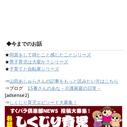
◆今までのお話
★
同居をして得たこと感じたことシリーズ
★
男子育児は大変か？シリーズ
★
子育てと自転車シリーズ
⇒
山田あしゅらさんの記事をもっと読みたい方はこちら
⇒ブログ
13番さんのあな－介護家庭の日常－
[adsense2]
⇒
しくじり育児エピソード大募集！