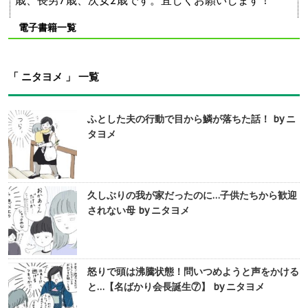
歳、長男7歳、次女2歳です。宜しくお願いします！
電子書籍一覧
「 ニタヨメ 」 一覧
ふとした夫の行動で目から鱗が落ちた話！ by ニ
タヨメ
久しぶりの我が家だったのに…子供たちから歓迎
されない母 by ニタヨメ
怒りで頭は沸騰状態！問いつめようと声をかける
と…【名ばかり会長誕生⑦】 by ニタヨメ