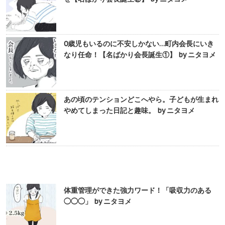
0歳児もいるのに不安しかない…町内会長にいき
なり任命！【名ばかり会長誕生①】 by ニタヨメ
あの頃のテンションどこへやら。子どもが生まれ
やめてしまった日記と趣味。 by ニタヨメ
体重管理ができた強力ワード！「吸収力のある
◯◯◯」 by ニタヨメ