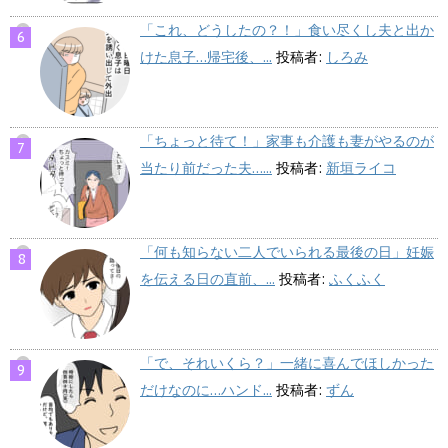
「これ、どうしたの？！」食い尽くし夫と出か
けた息子…帰宅後、...
投稿者:
しろみ
「ちょっと待て！」家事も介護も妻がやるのが
当たり前だった夫…...
投稿者:
新垣ライコ
「何も知らない二人でいられる最後の日」妊娠
を伝える日の直前、...
投稿者:
ふくふく
「で、それいくら？」一緒に喜んでほしかった
だけなのに…ハンド...
投稿者:
ずん