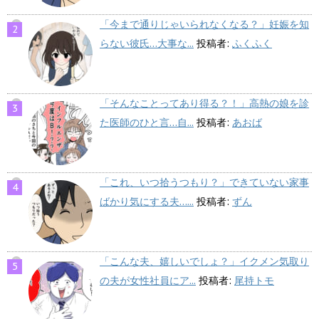
「今まで通りじゃいられなくなる？」妊娠を知
らない彼氏…大事な...
投稿者:
ふくふく
「そんなことってあり得る？！」高熱の娘を診
た医師のひと言…自...
投稿者:
あおば
「これ、いつ拾うつもり？」できていない家事
ばかり気にする夫…...
投稿者:
ずん
「こんな夫、嬉しいでしょ？」イクメン気取り
の夫が女性社員にア...
投稿者:
尾持トモ