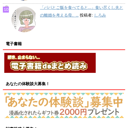
「パパとご飯を食べてると…」食い尽くし夫と
の離婚を考える母、...
投稿者:
しろみ
電子書籍
あなたの体験談大募集！